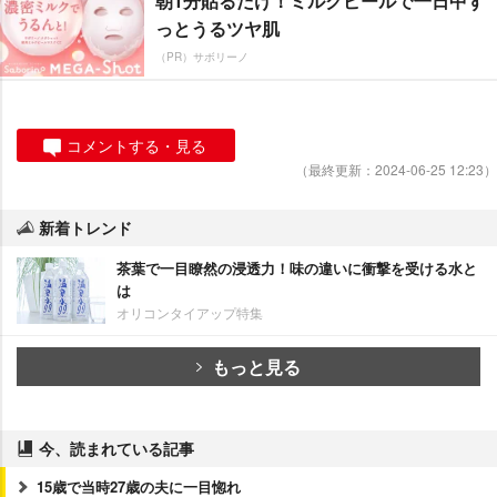
朝1分貼るだけ！ミルクピールで一日中ず
っとうるツヤ肌
（PR）サボリーノ
コメントする・見る
（最終更新：2024-06-25 12:23）
新着トレンド
茶葉で一目瞭然の浸透力！味の違いに衝撃を受ける水と
は
オリコンタイアップ特集
もっと見る
今、読まれている記事
15歳で当時27歳の夫に一目惚れ