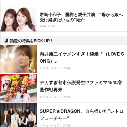
君島十和子、憂樹と親子共演 “母から娘へ
受け継ぎたいもの”紹介
2025-10-28
話題の特集をPICK UP！
向井康二イケメンすぎ！純愛『（LOVE S
ONG）』
オリコンタイアップ特集
デカすぎ都市伝説発生!?ファミマ45％増
量作戦再来
オリコンタイアップ特集
SUPER★DRAGON、自ら描いた”レトロ
フューチャー”
オリコンタイアップ特集