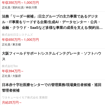
年収350万円～1,000万円
正社員 / 契約社員 / 神奈川県
法務「リーダー候補」:日立グループの主力事業であるデジタ
ル・IT事業をリードする企業/生成AI・データセンター・公共・
金融・クラウド・SaaSなど多様な事業の成長を支える/契約法務
中心/システムインテグレータ・ソフトハウス
株式会社日立システムズ
年収650万円～1,000万円
正社員 / 東京都
大阪フィールドサポート/システムインテグレータ・ソフトハウ
ス
株式会社Too
年収394万円～
正社員 / 大阪府
日本赤十字社医療センターでの管理業務/現場責任者候補・巡回
管理者候補
ワタキューセイモア株式会社 業務部
月給25万円～