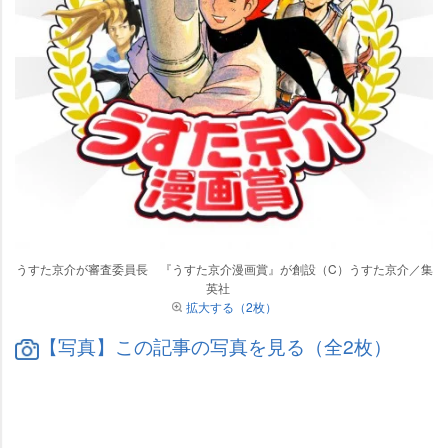
うすた京介が審査委員長 『うすた京介漫画賞』が創設（C）うすた京介／集
英社
拡大する（2枚）
【写真】この記事の写真を見る（全2枚）