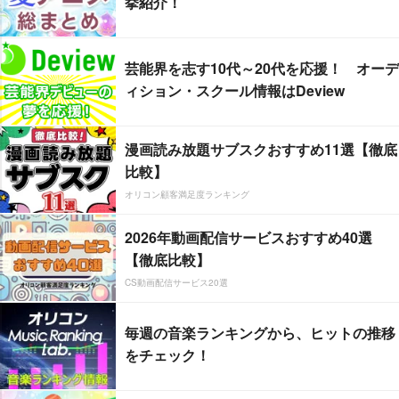
挙紹介！
芸能界を志す10代～20代を応援！ オーデ
ィション・スクール情報はDeview
漫画読み放題サブスクおすすめ11選【徹底
比較】
オリコン顧客満足度ランキング
2026年動画配信サービスおすすめ40選
【徹底比較】
CS動画配信サービス20選
毎週の音楽ランキングから、ヒットの推移
をチェック！