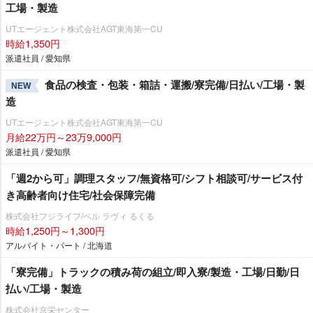
工場・製造
UTエージェント株式会社AGT東海第一CU
時給1,350円
派遣社員 / 愛知県
食品の検査・包装・箱詰・運搬/寮完備/日払い/工場・製
NEW
造
UTエージェント株式会社AGT東海第一CU
月給22万円～23万9,000円
派遣社員 / 愛知県
「週2から可」調理スタッフ/無資格可/シフト相談可/サービス付
き高齢者向け住宅/社会保障完備
株式会社フジライフ/ベル ラヴィ るくる
時給1,250円～1,300円
アルバイト・パート / 北海道
「寮完備」トラックの積み荷の組立/即入寮/製造・工場/日勤/日
払い/工場・製造
株式会社京栄センター