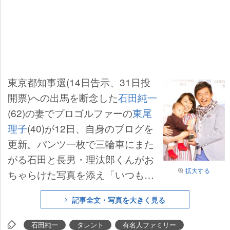
東京都知事選(14日告示、31日投
開票)への出馬を断念した
石田純一
(62)の妻でプロゴルファーの
東尾
理子
(40)が12日、自身のブログを
更新。パンツ一枚で三輪車にまた
がる石田と長男・理汰郎くんがお
拡大する
ちゃらけた写真を添え「いつもの
光景」「この景色、私は好きで
記事全文・写真を大きく見る
す」と紹介している。
石田純一
タレント
有名人ファミリー