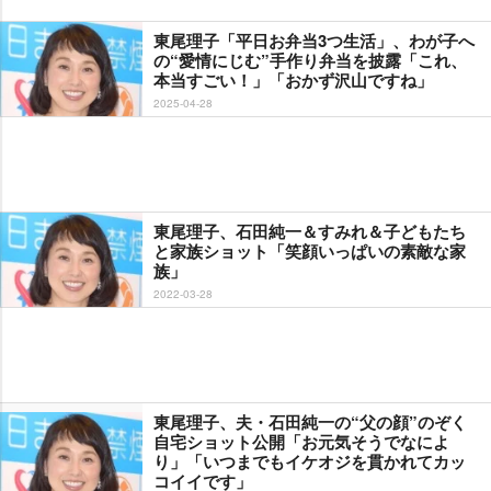
東尾理子「平日お弁当3つ生活」、わが子へ
の“愛情にじむ”手作り弁当を披露「これ、
本当すごい！」「おかず沢山ですね」
2025-04-28
東尾理子、石田純一＆すみれ＆子どもたち
と家族ショット「笑顔いっぱいの素敵な家
族」
2022-03-28
東尾理子、夫・石田純一の“父の顔”のぞく
自宅ショット公開「お元気そうでなによ
り」「いつまでもイケオジを貫かれてカッ
コイイです」