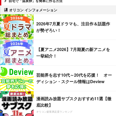
自宅で「温泉卵」を簡単に作る方法
オリコン インフォメーション
2026年7月夏ドラマも、注目作＆話題作
が勢ぞろい！
【夏アニメ2026】7月期夏の新アニメを
一挙紹介！
芸能界を志す10代～20代を応援！ オー
ディション・スクール情報はDeview
漫画読み放題サブスクおすすめ11選【徹
底比較】
オリコン顧客満足度ランキング