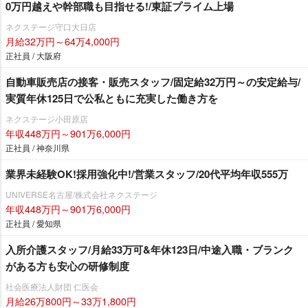
0万円越えや幹部職も目指せる!/東証プライム上場
ネクステージ守口大日店
月給32万円～64万4,000円
正社員 / 大阪府
自動車販売店の接客・販売スタッフ/固定給32万円～の安定給与/
実質年休125日で公私ともに充実した働き方を
ネクステージ小田原店
年収448万円～901万6,000円
正社員 / 神奈川県
業界未経験OK!採用強化中!/営業スタッフ/20代平均年収555万
UNIVERSE名古屋/株式会社ネクステージ
年収448万円～901万6,000円
正社員 / 愛知県
入所介護スタッフ/月給33万可&年休123日/中途入職・ブランク
がある方も安心の研修制度
社会医療法人財団 仁医会
月給26万800円～33万1,800円