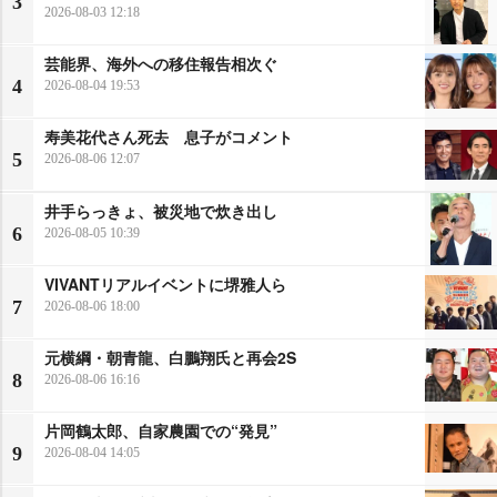
3
2026-08-03 12:18
芸能界、海外への移住報告相次ぐ
4
2026-08-04 19:53
寿美花代さん死去 息子がコメント
5
2026-08-06 12:07
井手らっきょ、被災地で炊き出し
6
2026-08-05 10:39
VIVANTリアルイベントに堺雅人ら
7
2026-08-06 18:00
元横綱・朝青龍、白鵬翔氏と再会2S
8
2026-08-06 16:16
片岡鶴太郎、自家農園での“発見”
9
2026-08-04 14:05