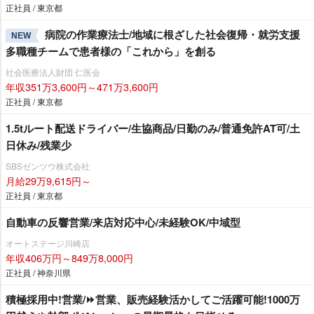
正社員 / 東京都
病院の作業療法士/地域に根ざした社会復帰・就労支援
NEW
多職種チームで患者様の「これから」を創る
社会医療法人財団 仁医会
年収351万3,600円～471万3,600円
正社員 / 東京都
1.5tルート配送ドライバー/生協商品/日勤のみ/普通免許AT可/土
日休み/残業少
SBSゼンツウ株式会社
月給29万9,615円～
正社員 / 東京都
自動車の反響営業/来店対応中心/未経験OK/中域型
オートステージ川崎店
年収406万円～849万8,000円
正社員 / 神奈川県
積極採用中!営業/⏩️営業、販売経験活かしてご活躍可能!1000万