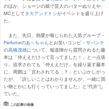
のほか、ショージの娘で芸人のバターぬりえや、
MCとして
タカアンドトシ
がイベントを盛り上げ
た。
また、先日、熱愛が報じられた人気グループ・
Perfume
の
あ～ちゃん
とお笑いコンビ・
サバンナ
の
高橋茂雄
について、報道陣から質問されるた藤
本は「仲ええだけって言ってました！」と一点張
り。追求されても「仲ええだけ」を繰り返す藤本
に、周囲は「言わされてる…？」といぶかしがっ
たが、「詳しいことはわかりませんが、一緒に買
い物とかにも行くっていってました」と“代弁”し
ていた。
この記事の画像