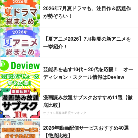
2026年7月夏ドラマも、注目作＆話題作
が勢ぞろい！
【夏アニメ2026】7月期夏の新アニメを
一挙紹介！
芸能界を志す10代～20代を応援！ オー
ディション・スクール情報はDeview
漫画読み放題サブスクおすすめ11選【徹
底比較】
オリコン顧客満足度ランキング
2026年動画配信サービスおすすめ40選
【徹底比較】