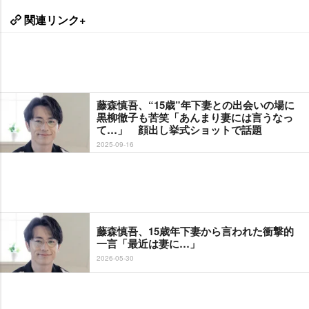
関連リンク+
藤森慎吾、“15歳”年下妻との出会いの場に
黒柳徹子も苦笑「あんまり妻には言うなっ
て…」 顔出し挙式ショットで話題
2025-09-16
藤森慎吾、15歳年下妻から言われた衝撃的
一言「最近は妻に…」
2026-05-30