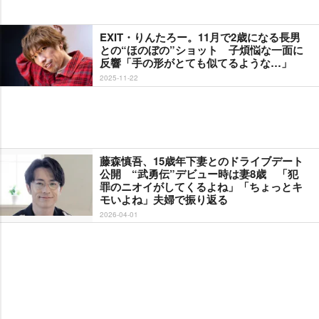
EXIT・りんたろー。11月で2歳になる長男
との“ほのぼの”ショット 子煩悩な一面に
反響「手の形がとても似てるような…」
2025-11-22
藤森慎吾、15歳年下妻とのドライブデート
公開 “武勇伝”デビュー時は妻8歳 「犯
罪のニオイがしてくるよね」「ちょっとキ
モいよね」夫婦で振り返る
2026-04-01