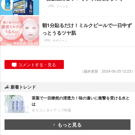
（PR）ジハンピ
朝1分貼るだけ！ミルクピールで一日中ず
っとうるツヤ肌
（PR）サボリーノ
コメントする・見る
（最終更新：2024-06-25 12:23）
新着トレンド
茶葉で一目瞭然の浸透力！味の違いに衝撃を受ける水と
は
オリコンタイアップ特集
もっと見る