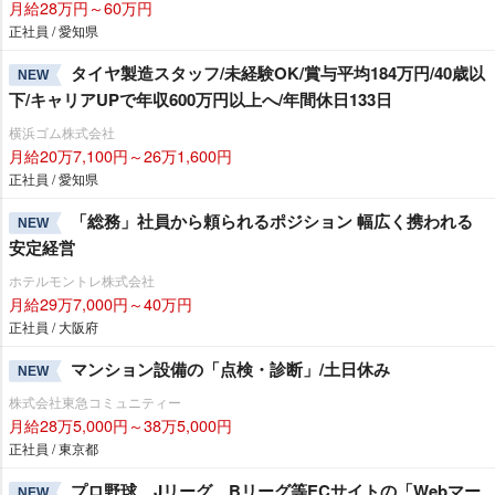
月給28万円～60万円
正社員 / 愛知県
タイヤ製造スタッフ/未経験OK/賞与平均184万円/40歳以
NEW
下/キャリアUPで年収600万円以上へ/年間休日133日
横浜ゴム株式会社
月給20万7,100円～26万1,600円
正社員 / 愛知県
「総務」社員から頼られるポジション 幅広く携われる
NEW
安定経営
ホテルモントレ株式会社
月給29万7,000円～40万円
正社員 / 大阪府
マンション設備の「点検・診断」/土日休み
NEW
株式会社東急コミュニティー
月給28万5,000円～38万5,000円
正社員 / 東京都
プロ野球、Jリーグ、Bリーグ等ECサイトの「Webマー
NEW