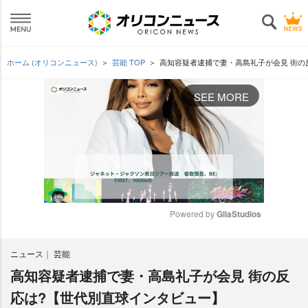
ホーム (オリコンニュース)
芸能 TOP
高知容疑者逮捕で妻・高島礼子が会見 街の
SEE MORE
Powered by 
GliaStudios
M
ニュース
芸能
u
t
高知容疑者逮捕で妻・高島礼子が会見 街の反
e
応は?【世代別直球インタビュー】