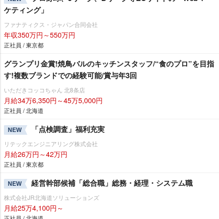
ケティング」
ファナティクス・ジャパン合同会社
年収350万円～550万円
正社員 / 東京都
グランプリ金賞!焼鳥バルのキッチンスタッフ/“食のプロ”を目指
す!複数ブランドでの経験可能/賞与年3回
いただきコッコちゃん 北8条店
月給34万6,350円～45万5,000円
正社員 / 北海道
「点検調査」福利充実
NEW
リテックエンジニアリング株式会社
月給26万円～42万円
正社員 / 東京都
経営幹部候補「総合職」総務・経理・システム職
NEW
株式会社JR北海道ソリューションズ
月給25万4,100円～
正社員 / 北海道