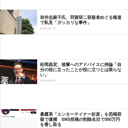
井志麻子氏、羽賀研二容疑者めぐる報道
で私見「ガッカリな事件」
2026-02-12
松岡昌宏、後輩へのアドバイスに持論「自
分の役に立ったことが役に立つとは限らな
い」
2026-06-30
暴露系「エンターテイナー折原」を恐喝容
疑で逮捕 SNS投稿の削除名目で300万円
を脅し取る