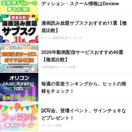
ディション・スクール情報はDeview
漫画読み放題サブスクおすすめ11選【徹
底比較】
オリコン顧客満足度ランキング
2026年動画配信サービスおすすめ40選
【徹底比較】
CS動画配信サービス20選
毎週の音楽ランキングから、ヒットの推
移をチェック！
試写会、登壇イベント、サインチェキな
どプレゼント！
プレゼント特集