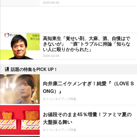
2025-06-02
高知東生「覚せい剤、大麻、酒、自慢はで
きないが」 “酒”トラブルに持論「知らな
い人に殴りかかられた」
2026-02-06
話題の特集をPICK UP！
向井康二イケメンすぎ！純愛『（LOVE S
ONG）』
オリコンタイアップ特集
お値段そのまま45％増量！ファミマ夏の
大盤振る舞い
オリコンタイアップ特集