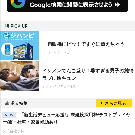
PICK UP
自販機にピッ！ですぐに買えちゃう
（PR）ジハンピ
イケメンてんこ盛り！尊すぎる男子の純情
ラブに胸キュン
オリコンタイアップ特集
求人特集
さらに見る
「新生活デビュー応援!」未経験採用枠/テストプレイヤ
NEW
ー/寮・社宅・家賃補助あり
株式会社小林