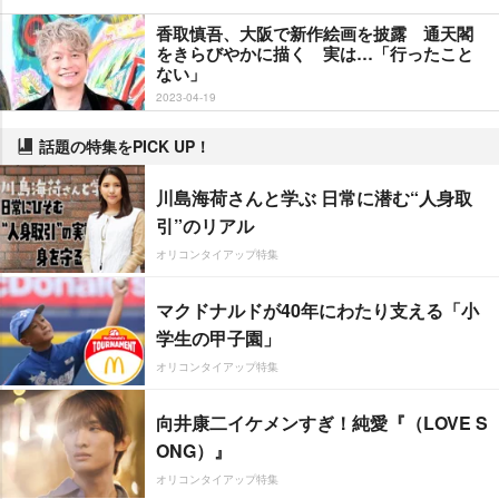
香取慎吾、大阪で新作絵画を披露 通天閣
をきらびやかに描く 実は…「行ったこと
ない」
2023-04-19
話題の特集をPICK UP！
川島海荷さんと学ぶ 日常に潜む“人身取
引”のリアル
オリコンタイアップ特集
マクドナルドが40年にわたり支える「小
学生の甲子園」
オリコンタイアップ特集
向井康二イケメンすぎ！純愛『（LOVE S
ONG）』
オリコンタイアップ特集