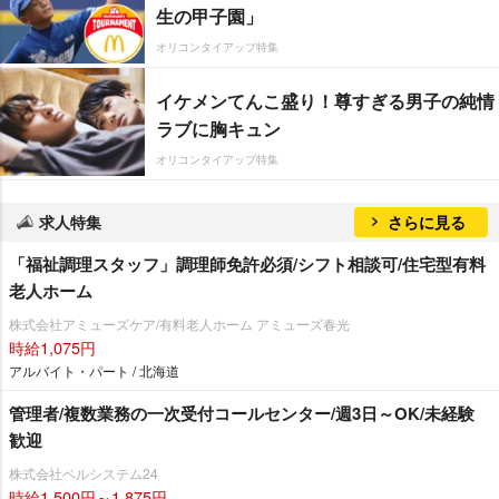
生の甲子園」
オリコンタイアップ特集
イケメンてんこ盛り！尊すぎる男子の純情
ラブに胸キュン
オリコンタイアップ特集
求人特集
さらに見る
「福祉調理スタッフ」調理師免許必須/シフト相談可/住宅型有料
老人ホーム
株式会社アミューズケア/有料老人ホーム アミューズ春光
時給1,075円
アルバイト・パート / 北海道
管理者/複数業務の一次受付コールセンター/週3日～OK/未経験
歓迎
株式会社ベルシステム24
時給1,500円～1,875円