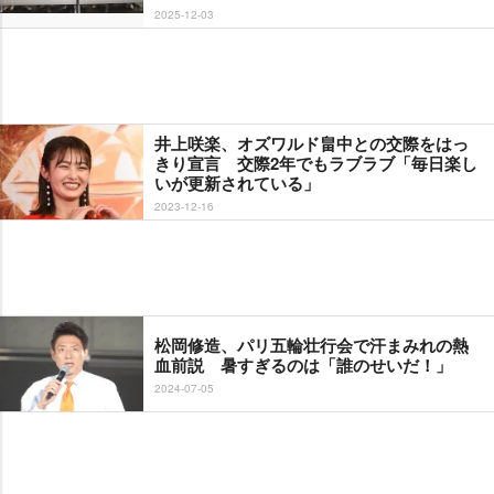
2025-12-03
井上咲楽、オズワルド畠中との交際をはっ
きり宣言 交際2年でもラブラブ「毎日楽し
いが更新されている」
2023-12-16
松岡修造、パリ五輪壮行会で汗まみれの熱
血前説 暑すぎるのは「誰のせいだ！」
2024-07-05