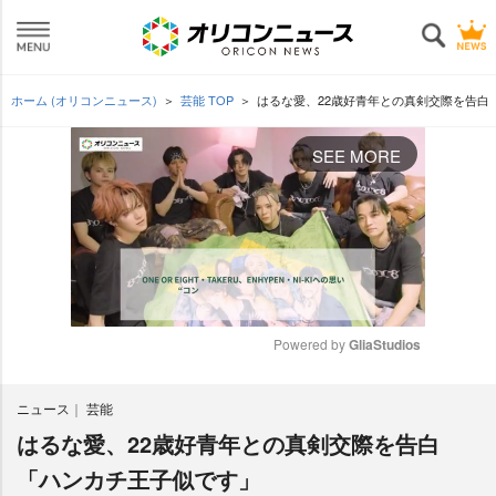
ホーム (オリコンニュース)
芸能 TOP
はるな愛、22歳好青年との真剣交際を告白
SEE MORE
Powered by 
GliaStudios
M
ニュース
芸能
u
t
はるな愛、22歳好青年との真剣交際を告白
e
「ハンカチ王子似です」