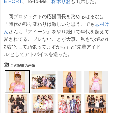
E PORT
、To-To-Me、
柊木りお
も出席した。
同プロジェクトの応援団長を務めるはるなは
「時代の移り変わりは激しいと思う。でも
志村け
ん
さんも『アイーン』をやり続けて年代を超えて
愛されてる。ブレないことが大事。私も“永遠の1
2歳”として頑張ってますから」と“先輩アイド
ル”としてアドバイスを送った。
この記事の画像