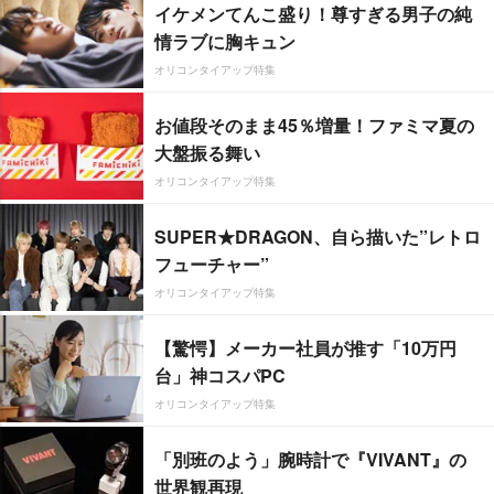
イケメンてんこ盛り！尊すぎる男子の純
情ラブに胸キュン
オリコンタイアップ特集
お値段そのまま45％増量！ファミマ夏の
大盤振る舞い
オリコンタイアップ特集
SUPER★DRAGON、自ら描いた”レトロ
フューチャー”
オリコンタイアップ特集
【驚愕】メーカー社員が推す「10万円
台」神コスパPC
オリコンタイアップ特集
「別班のよう」腕時計で『VIVANT』の
世界観再現