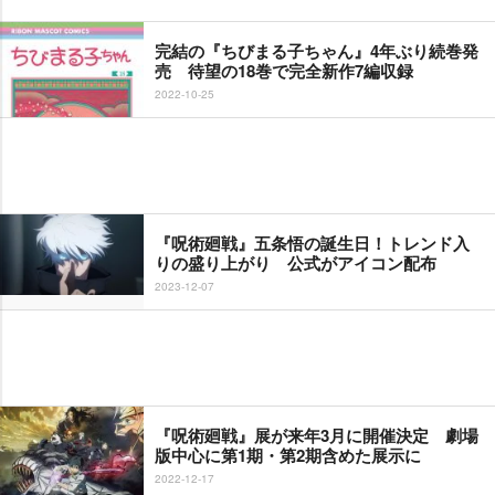
完結の『ちびまる子ちゃん』4年ぶり続巻発
売 待望の18巻で完全新作7編収録
2022-10-25
『呪術廻戦』五条悟の誕生日！トレンド入
りの盛り上がり 公式がアイコン配布
2023-12-07
『呪術廻戦』展が来年3月に開催決定 劇場
版中心に第1期・第2期含めた展示に
2022-12-17