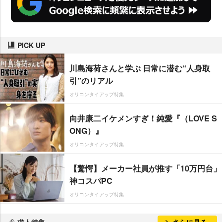
PICK UP
川島海荷さんと学ぶ 日常に潜む“人身取
引”のリアル
オリコンタイアップ特集
向井康二イケメンすぎ！純愛『（LOVE S
ONG）』
オリコンタイアップ特集
【驚愕】メーカー社員が推す「10万円台」
神コスパPC
オリコンタイアップ特集
求人特集
さらに見る