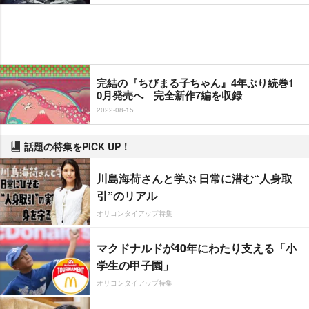
完結の『ちびまる子ちゃん』4年ぶり続巻1
0月発売へ 完全新作7編を収録
2022-08-15
話題の特集をPICK UP！
川島海荷さんと学ぶ 日常に潜む“人身取
引”のリアル
オリコンタイアップ特集
マクドナルドが40年にわたり支える「小
学生の甲子園」
オリコンタイアップ特集