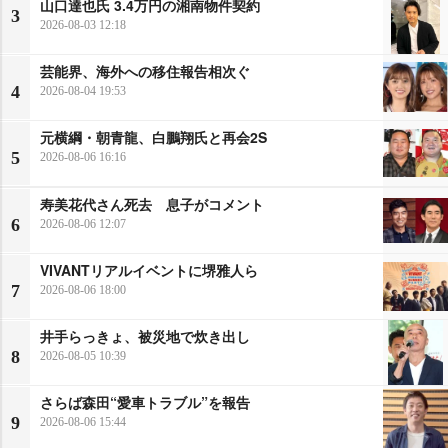
山口達也氏 3.4万円の湘南物件契約
3
2026-08-03 12:18
芸能界、海外への移住報告相次ぐ
4
2026-08-04 19:53
元横綱・朝青龍、白鵬翔氏と再会2S
5
2026-08-06 16:16
寿美花代さん死去 息子がコメント
6
2026-08-06 12:07
VIVANTリアルイベントに堺雅人ら
7
2026-08-06 18:00
井手らっきょ、被災地で炊き出し
8
2026-08-05 10:39
さらば森田“愛車トラブル”を報告
9
2026-08-06 15:44