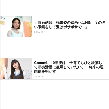
上白石萌音、読書姿の絵画化はNG「度の強
い眼鏡をして髪はボサボサで…」
2025-05-13
Cocomi、10年後は「子育てもひと段落し
て演奏活動に復帰していたい」 将来の理
想像を明かす
2026-06-10