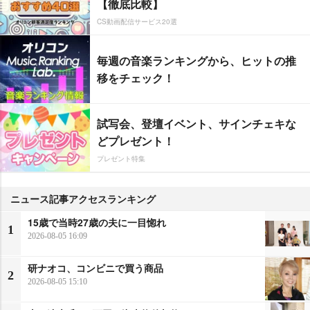
【徹底比較】
CS動画配信サービス20選
毎週の音楽ランキングから、ヒットの推
移をチェック！
試写会、登壇イベント、サインチェキな
どプレゼント！
プレゼント特集
ニュース記事アクセスランキング
15歳で当時27歳の夫に一目惚れ
1
2026-08-05 16:09
研ナオコ、コンビニで買う商品
2
2026-08-05 15:10