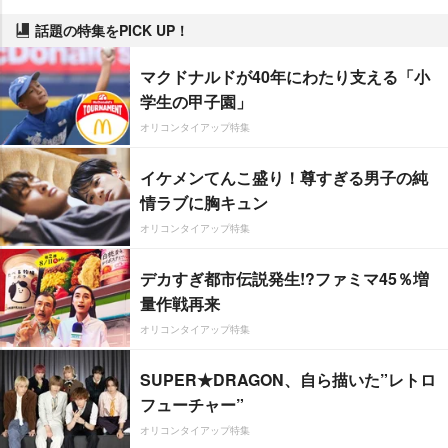
話題の特集をPICK UP！
マクドナルドが40年にわたり支える「小
学生の甲子園」
オリコンタイアップ特集
イケメンてんこ盛り！尊すぎる男子の純
情ラブに胸キュン
オリコンタイアップ特集
デカすぎ都市伝説発生!?ファミマ45％増
量作戦再来
オリコンタイアップ特集
SUPER★DRAGON、自ら描いた”レトロ
フューチャー”
オリコンタイアップ特集