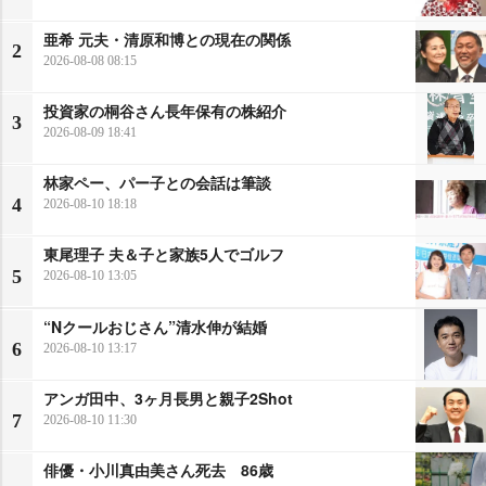
亜希 元夫・清原和博との現在の関係
2
2026-08-08 08:15
投資家の桐谷さん長年保有の株紹介
3
2026-08-09 18:41
林家ペー、パー子との会話は筆談
4
2026-08-10 18:18
東尾理子 夫＆子と家族5人でゴルフ
5
2026-08-10 13:05
“Nクールおじさん”清水伸が結婚
6
2026-08-10 13:17
アンガ田中、3ヶ月長男と親子2Shot
7
2026-08-10 11:30
俳優・小川真由美さん死去 86歳