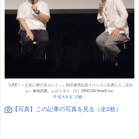
『LIFE！～人生に捧げるコント～』DVD発売記念イベントに出席した（左か
ら）塚地武雅、ムロツヨシ （C）ORICON NewS inc.
拡大する（2枚）
【写真】この記事の写真を見る（全2枚）