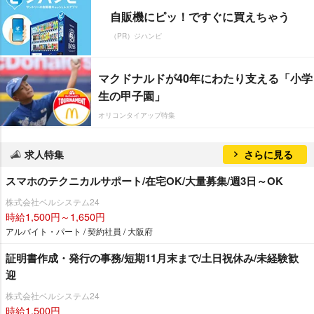
自販機にピッ！ですぐに買えちゃう
（PR）ジハンピ
マクドナルドが40年にわたり支える「小学
生の甲子園」
オリコンタイアップ特集
求人特集
さらに見る
スマホのテクニカルサポート/在宅OK/大量募集/週3日～OK
株式会社ベルシステム24
時給1,500円～1,650円
アルバイト・パート / 契約社員 / 大阪府
証明書作成・発行の事務/短期11月末まで/土日祝休み/未経験歓
迎
株式会社ベルシステム24
時給1,500円