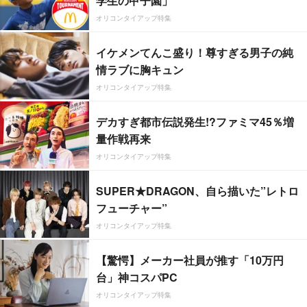
学生の甲子園」
オリコンタイアップ特集
イケメンてんこ盛り！尊すぎる男子の純
情ラブに胸キュン
オリコンタイアップ特集
デカすぎ都市伝説発生!?ファミマ45％増
量作戦再来
オリコンタイアップ特集
SUPER★DRAGON、自ら描いた”レトロ
フューチャー”
オリコンタイアップ特集
【驚愕】メーカー社員が推す「10万円
台」神コスパPC
オリコンタイアップ特集