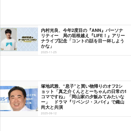
内村光良、今年2度目の『ANN』パーソナ
リティー 局の垣根越え『LIFE！』アリー
ナライブ記念「コントの話を目一杯しよう
かな」
2025-11-25
塚地武雅、“息子”と買い物帰りのオフ2シ
ョット「真之介くんととーちゃんの日常の1
コマですね」「岡山家の夕飯みてみたいな
ー」 ドラマ『リベンジ・スパイ』で織山
尚大と共演
2025-09-12