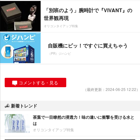
「別班のよう」腕時計で『VIVANT』の
世界観再現
オリコンタイアップ特集
自販機にピッ！ですぐに買えちゃう
（PR）ジハンピ
コメントする・見る
（最終更新：2024-06-25 12:22）
新着トレンド
茶葉で一目瞭然の浸透力！味の違いに衝撃を受ける水と
は
オリコンタイアップ特集