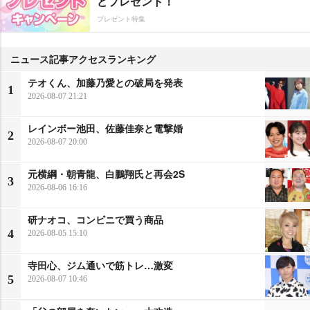
どプレゼント！
プレゼント特集
ニュース記事アクセスランキング
テオくん、加藤乃愛との破局を発表
1
2026-08-07 21:21
レインボー池田、佐藤佳奈と電撃婚
2
2026-08-07 20:00
元横綱・朝青龍、白鵬翔氏と再会2S
3
2026-08-06 16:16
研ナオコ、コンビニで買う商品
4
2026-08-05 15:10
寺田心、ジム通いで筋トレ…激変
5
2026-08-07 10:46