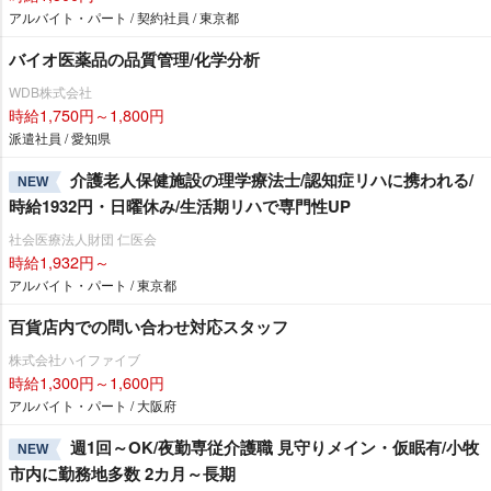
アルバイト・パート / 契約社員 / 東京都
バイオ医薬品の品質管理/化学分析
WDB株式会社
時給1,750円～1,800円
派遣社員 / 愛知県
介護老人保健施設の理学療法士/認知症リハに携われる/
NEW
時給1932円・日曜休み/生活期リハで専門性UP
社会医療法人財団 仁医会
時給1,932円～
アルバイト・パート / 東京都
百貨店内での問い合わせ対応スタッフ
株式会社ハイファイブ
時給1,300円～1,600円
アルバイト・パート / 大阪府
週1回～OK/夜勤専従介護職 見守りメイン・仮眠有/小牧
NEW
市内に勤務地多数 2カ月～長期