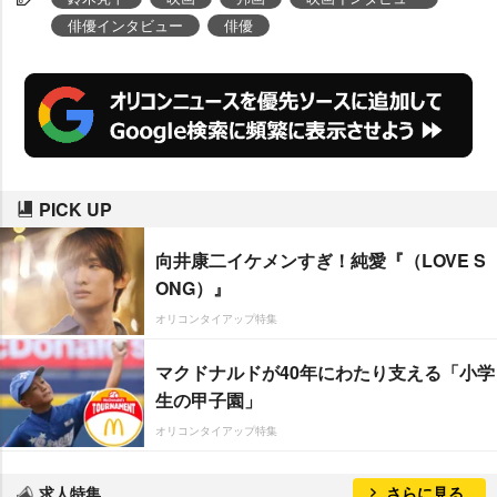
大事にしていることを聞いた。
俳優インタビュー
俳優
PICK UP
向井康二イケメンすぎ！純愛『（LOVE S
ONG）』
オリコンタイアップ特集
マクドナルドが40年にわたり支える「小学
生の甲子園」
オリコンタイアップ特集
求人特集
さらに見る