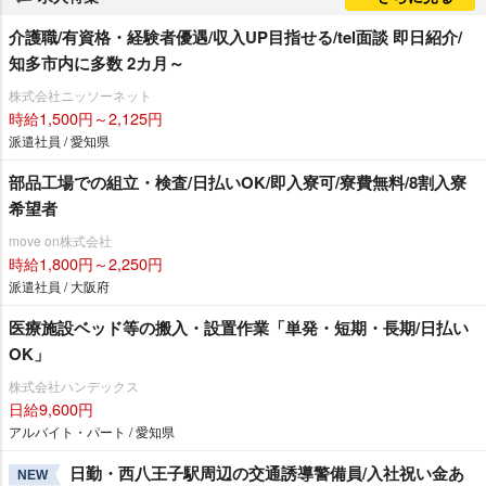
介護職/有資格・経験者優遇/収入UP目指せる/tel面談 即日紹介/
知多市内に多数 2カ月～
株式会社ニッソーネット
時給1,500円～2,125円
派遣社員 / 愛知県
部品工場での組立・検査/日払いOK/即入寮可/寮費無料/8割入寮
希望者
move on株式会社
時給1,800円～2,250円
派遣社員 / 大阪府
医療施設ベッド等の搬入・設置作業「単発・短期・長期/日払い
OK」
株式会社ハンデックス
日給9,600円
アルバイト・パート / 愛知県
日勤・西八王子駅周辺の交通誘導警備員/入社祝い金あ
NEW