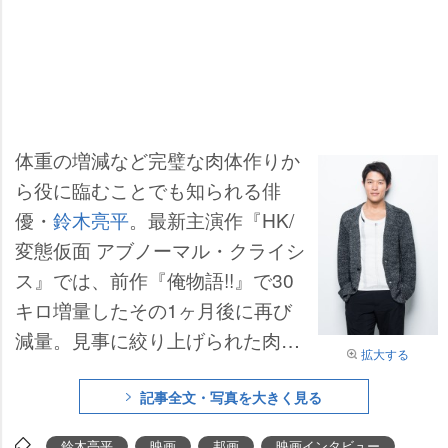
体重の増減など完璧な肉体作りか
ら役に臨むことでも知られる俳
優・
鈴木亮平
。最新主演作『HK/
変態仮面 アブノーマル・クライシ
ス』では、前作『俺物語!!』で30
キロ増量したその1ヶ月後に再び
減量。見事に絞り上げられた肉体
拡大する
美を披露している。そんなストイ
ックな“肉体改造俳優”イメージが
記事全文・写真を大きく見る
定着した現在の心境、俳優として
鈴木亮平
映画
邦画
映画インタビュー