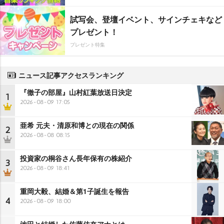
試写会、登壇イベント、サインチェキなど
プレゼント！
プレゼント特集
ニュース記事アクセスランキング
『徹子の部屋』山村紅葉放送日決定
1
2026-08-09 17:05
亜希 元夫・清原和博との現在の関係
2
2026-08-08 08:15
投資家の桐谷さん長年保有の株紹介
3
2026-08-09 18:41
重岡大毅、結婚＆第1子誕生を報告
4
2026-08-09 18:00
池田と結婚した佐藤佳奈アナとは…