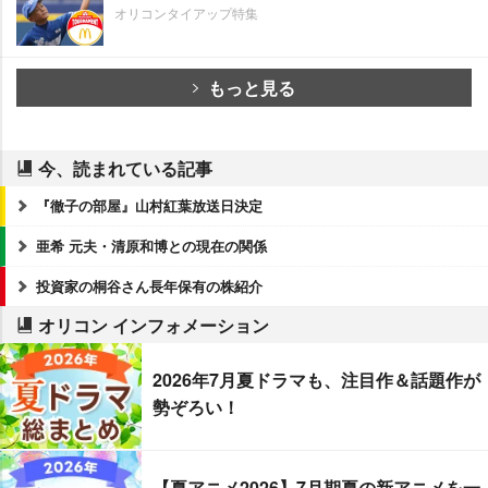
オリコンタイアップ特集
もっと見る
今、読まれている記事
『徹子の部屋』山村紅葉放送日決定
亜希 元夫・清原和博との現在の関係
投資家の桐谷さん長年保有の株紹介
オリコン インフォメーション
2026年7月夏ドラマも、注目作＆話題作が
勢ぞろい！
【夏アニメ2026】7月期夏の新アニメを一