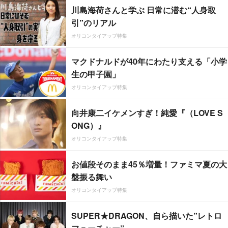
川島海荷さんと学ぶ 日常に潜む“人身取
引”のリアル
オリコンタイアップ特集
マクドナルドが40年にわたり支える「小学
生の甲子園」
オリコンタイアップ特集
向井康二イケメンすぎ！純愛『（LOVE S
ONG）』
オリコンタイアップ特集
お値段そのまま45％増量！ファミマ夏の大
盤振る舞い
オリコンタイアップ特集
SUPER★DRAGON、自ら描いた”レトロ