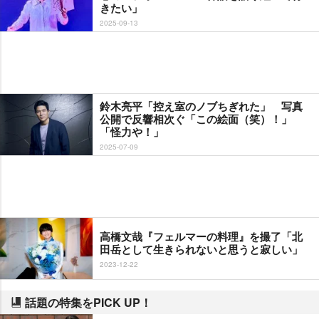
きたい」
2025-09-13
鈴木亮平「控え室のノブちぎれた」 写真
公開で反響相次ぐ「この絵面（笑）！」
「怪力や！」
2025-07-09
高橋文哉『フェルマーの料理』を撮了「北
田岳として生きられないと思うと寂しい」
2023-12-22
話題の特集をPICK UP！