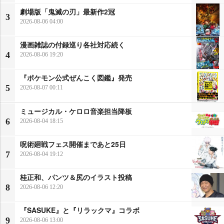
劇場版「鬼滅の刃」最新作2冠
3
2026-08-06 04:00
漫画雑誌の付録巡り各社対応続く
4
2026-08-06 19:20
『ポケモン公式ぜんこく図鑑』発売
5
2026-08-07 00:11
ミュージカル・ケロロ音楽担当降板
6
2026-08-04 18:15
呪術廻戦フェス開催まであと25日
7
2026-08-04 19:12
桂正和、パンツ＆尻のイラスト投稿
8
2026-08-06 12:20
『SASUKE』と『リラックマ』コラボ
9
2026-08-06 13:00