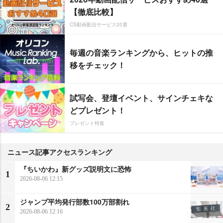
【徹底比較】
CS動画配信サービス20選
毎週の音楽ランキングから、ヒットの推
移をチェック！
試写会、登壇イベント、サインチェキな
どプレゼント！
プレゼント特集
ニュース記事アクセスランキング
『ちいかわ』新グッズ説明文に恐怖
1
2026-08-06 12:15
ジャンプ平均発行部数100万部割れ
2
2026-08-06 12:16