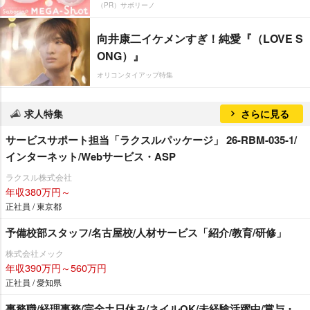
（PR）サボリーノ
向井康二イケメンすぎ！純愛『（LOVE S
ONG）』
オリコンタイアップ特集
求人特集
さらに見る
サービスサポート担当「ラクスルパッケージ」 26-RBM-035-1/
インターネット/Webサービス・ASP
ラクスル株式会社
年収380万円～
正社員 / 東京都
予備校部スタッフ/名古屋校/人材サービス「紹介/教育/研修」
株式会社メック
年収390万円～560万円
正社員 / 愛知県
事務職/経理事務/完全土日休み/ネイルOK/未経験活躍中/賞与・