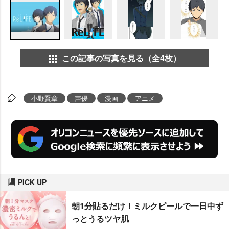
この記事の写真を見る（全4枚）
小野賢章
声優
漫画
アニメ
PICK UP
朝1分貼るだけ！ミルクピールで一日中ず
っとうるツヤ肌