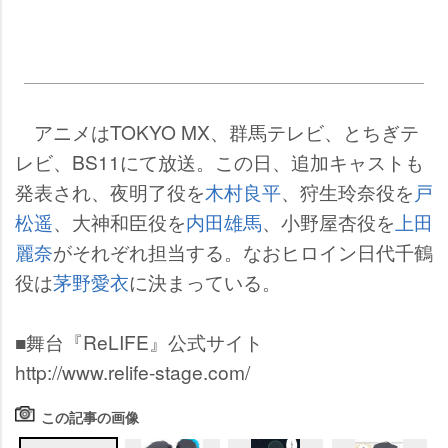
アニメはTOKYO MX、群馬テレビ、とちぎテ
レビ、BS11にて放送。この日、追加キャストも
発表され、夜明了役を
木村良平
、狩生玲奈役を
戸
松遥
、大神和臣役を
内田雄馬
、小野屋杏役を
上田
麗奈
がそれぞれ担当する。なおヒロイン日代千鶴
役は
茅野愛衣
に決まっている。
■舞台『ReLIFE』公式サイト
http://www.relife-stage.com/
この記事の画像