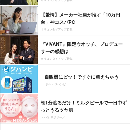
オリコンタイアップ特集
【驚愕】メーカー社員が推す「10万円
台」神コスパPC
オリコンタイアップ特集
『VIVANT』限定ウオッチ、プロデュー
サーの感想は
オリコンタイアップ特集
自販機にピッ！ですぐに買えちゃう
（PR）ジハンピ
朝1分貼るだけ！ミルクピールで一日中ず
っとうるツヤ肌
（PR）サボリーノ