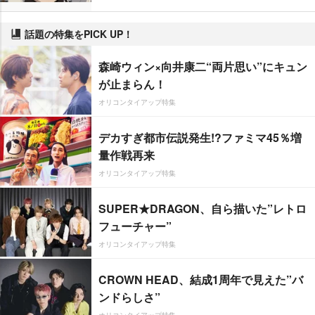
話題の特集をPICK UP！
森崎ウィン×向井康二“両片思い”にキュン
が止まらん！
オリコンタイアップ特集
デカすぎ都市伝説発生!?ファミマ45％増
量作戦再来
オリコンタイアップ特集
SUPER★DRAGON、自ら描いた”レトロ
フューチャー”
オリコンタイアップ特集
CROWN HEAD、結成1周年で見えた”バ
ンドらしさ”