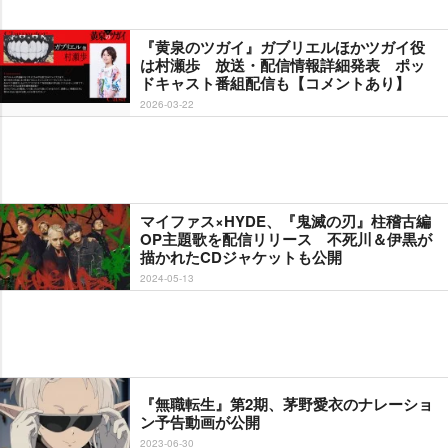
『黄泉のツガイ』ガブリエルほかツガイ役
は村瀬歩 放送・配信情報詳細発表 ポッ
ドキャスト番組配信も【コメントあり】
2026-03-22
マイファス×HYDE、『鬼滅の刃』柱稽古編
OP主題歌を配信リリース 不死川＆伊黒が
描かれたCDジャケットも公開
2024-05-13
『無職転生』第2期、茅野愛衣のナレーショ
ン予告動画が公開
2023-06-30