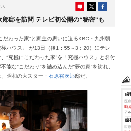
ース
郎邸を訪問 テレビ初公開の“秘密”も
こだわった家”と家主の思いに迫るKBC・九州朝
ハウス』 が13日（後1：55～3：20）にテレ
、“究極にこだわった家”を「究極ハウス」と名付
不能な“こだわり”を詰め込んだ“夢の家”を訪れ、
は、昭和の大スター・
石原裕次郎
邸だ。
歯
医
時給
アル
歯
医