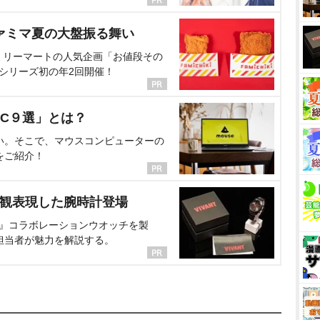
ァミマ夏の大盤振る舞い
ミリーマートの人気企画「お値段その
、シリーズ初の年2回開催！
C９選」とは？
い。そこで、マウスコンピューターの
をご紹介！
界観表現した腕時計登場
NT』コラボレーションウオッチを製
担当者が魅力を解説する。