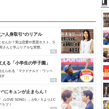
む“人身取引”のリアル
ませんか？実は恋愛や悪質ホスト、S
海荷さんと学ぶリアルな実態。
支える「小学生の甲子園」
与えられる「マクドナルド・ワッペ
指す
い”にキュンが止まらん！
OVE SONG）』が8／５よりJ:C
アラブ！