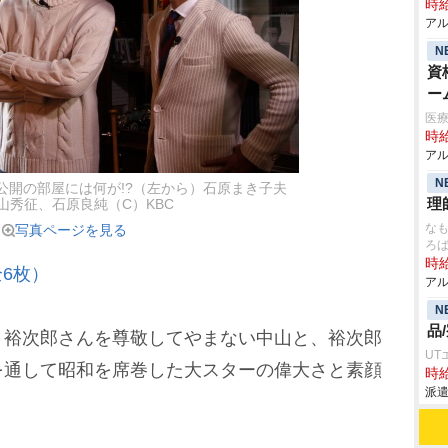
時給
アル
N
資
ー
医療
時給
アル
N
公開の部屋には何が!?（左から）石原まき子夫
理
山秀征、石原良純（C）KBC
なも
写真ページを見る
ろ
時給
6枚）
アル
N
品
裕次郎さんを尊敬してやまない中山と、裕次郎
UT
を通して昭和を席巻した大スターの偉大さと素顔
時給
派遣