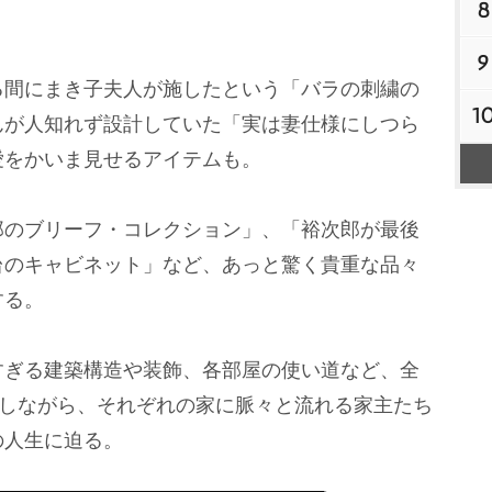
8
9
間にまき子夫人が施したという「バラの刺繍の
1
んが人知れず設計していた「実は妻仕様にしつら
愛をかいま見せるアイテムも。
のブリーフ・コレクション」、「裕次郎が最後
台のキャビネット」など、あっと驚く貴重な品々
する。
ぎる建築構造や装飾、各部屋の使い道など、全
介しながら、それぞれの家に脈々と流れる家主たち
の人生に迫る。