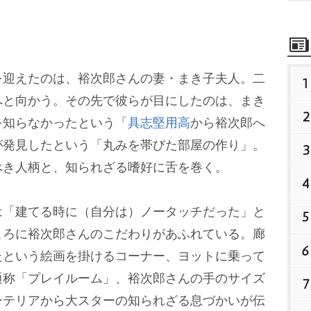
迎えたのは、裕次郎さんの妻・まき子夫人。二
1
へと向かう。その先で彼らが目にしたのは、まき
2
を知らなかったという「
具志堅用高
から裕次郎へ
が発見したという「丸みを帯びた部屋の作り」。
3
べき人柄と、知られざる嗜好に舌を巻く。
4
「建てる時に（自分は）ノータッチだった」と
5
ころに裕次郎さんのこだわりがあふれている。廊
6
たという絵画を掛けるコーナー、ヨットに乗って
通称「プレイルーム」、裕次郎さんの手のサイズ
7
ンテリアから大スターの知られざる息づかいが伝