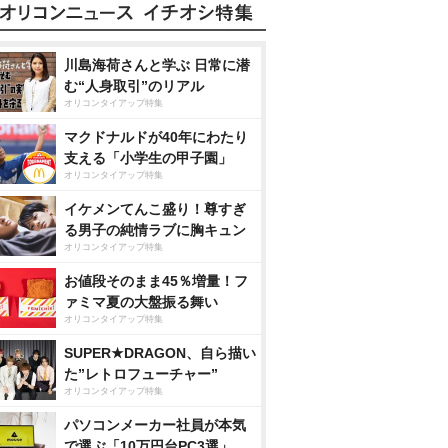
川島海荷さんと学ぶ 日常に潜
む“人身取引”のリアル
オリコンタイアップ特集
マクドナルドが40年にわたり
支える「小学生の甲子園」
オリコンタイアップ特集
イケメンてんこ盛り！尊すぎ
る男子の純情ラブに胸キュン
オリコンタイアップ特集
お値段そのまま45％増量！フ
ァミマ夏の大盤振る舞い
オリコンタイアップ特集
SUPER★DRAGON、自ら描い
た”レトロフューチャー”
オリコンタイアップ特集
パソコンメーカー社員が本気
で選ぶ「10万円台PC3選」