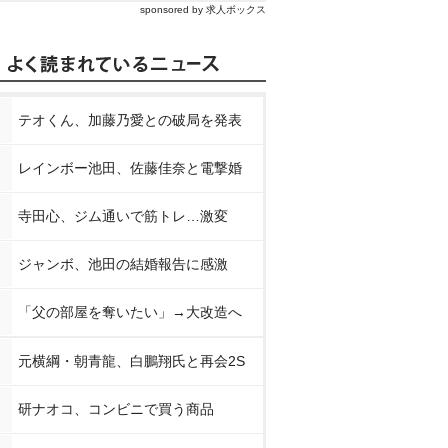
sponsored by 求人ボックス
テオくん、加藤乃愛との破局を発表
レインボー池田、佐藤佳奈と電撃婚
寺田心、ジム通いで筋トレ…激変
ジャンボ、池田の結婚報告に感激
「父の部屋を奪いたい」→大改造へ
元横綱・朝青龍、白鵬翔氏と再会2S
研ナオコ、コンビニで買う商品