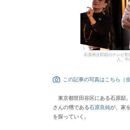
石原裕次郎邸のテレビ初
人、中
この記事の写真はこちら（全
東京都世田谷区にある石原邸。
さんの甥である
石原良純
が、家
を探っていく。