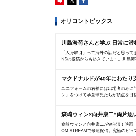
オリコントピックス
川島海荷さんと学ぶ 日常に潜
「人身取引」って海外の話だと思って
NSの投稿からも起きています。川島
マクドナルドが40年にわたり
ユニフォームの右袖には出場者のみに
ン」をつけて学童球児たちが頂点を目
森崎ウィン×向井康二“両片思
森崎ウィンと向井康二がW主演！映画『（L
OM STREAMで最速配信。究極のピュ