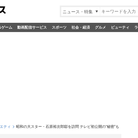
ニュース・特集
&ゲーム
動画配信サービス
スポーツ
社会・経済
グルメ
ビューティ
ラ
エティ
昭和の大スター・石原裕次郎邸を訪問 テレビ初公開の“秘密”も