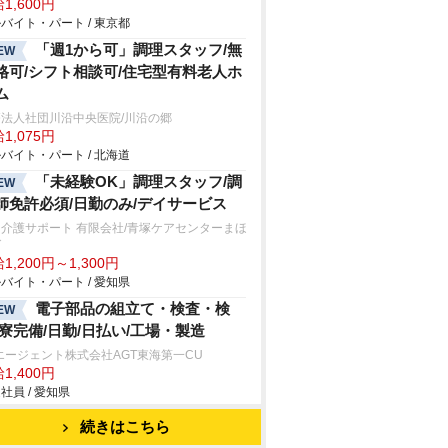
1,600円
バイト・パート / 東京都
「週1から可」調理スタッフ/無
EW
格可/シフト相談可/住宅型有料老人ホ
ム
法人社団川沿中央医院/川沿の郷
1,075円
バイト・パート / 北海道
「未経験OK」調理スタッフ/調
EW
師免許必須/日勤のみ/デイサービス
介護サポート 有限会社/青塚ケアセンターまほ
ば
1,200円～1,300円
バイト・パート / 愛知県
電子部品の組立て・検査・検
EW
/寮完備/日勤/日払い/工場・製造
エージェント株式会社AGT東海第一CU
1,400円
社員 / 愛知県
続きはこちら