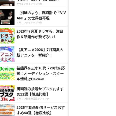
オリコンタイアップ特集
「別班のよう」腕時計で『VIV
ANT』の世界観再現
オリコンタイアップ特集
2026年7月夏ドラマも、注目
作＆話題作が勢ぞろい！
【夏アニメ2026】7月期夏の
新アニメを一挙紹介！
芸能界を志す10代～20代を応
援！オーディション・スクー
ル情報はDeview
漫画読み放題サブスクおすす
め11選【徹底比較】
オリコン顧客満足度ランキング
2026年動画配信サービスおす
すめ40選【徹底比較】