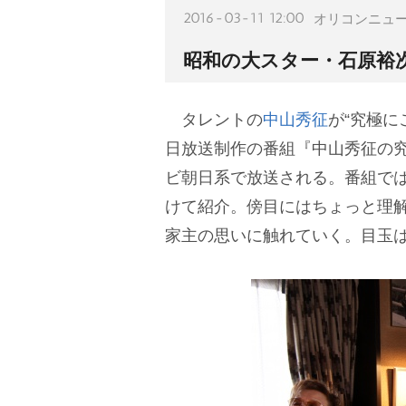
2016-03-11 12:00
オリコンニュ
昭和の大スター・石原裕次
タレントの
中山秀征
が“究極に
日放送制作の番組『中山秀征の究極
ビ朝日系で放送される。番組では
けて紹介。傍目にはちょっと理解
家主の思いに触れていく。目玉