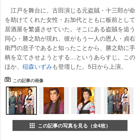
江戸を舞台に、古田演じる元盗賊・十三郎が命
を助けてくれた女性・お加代とともに板前として
居酒屋を繁盛させていた。そこにある盗賊を追う
同心・勝之助が現れ、彼がもう一人の恩人・貞右
衛門の息子であると知ったことから、勝之助に手
柄を立てさせようとする…というあらすじ。この
ほか、
稲森いずみ
も登壇した。5日から上演。
この記事の画像
この記事の写真を見る（全4枚）