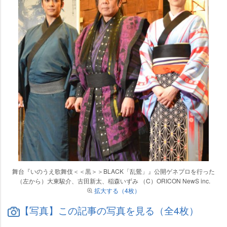
舞台『いのうえ歌舞伎＜＜黒＞＞BLACK「乱鶯」』公開ゲネプロを行った
（左から）大東駿介、古田新太、稲森いずみ （C）ORICON NewS inc.
拡大する（4枚）
【写真】この記事の写真を見る（全4枚）