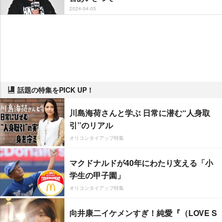
2024-04-05
話題の特集をPICK UP！
川島海荷さんと学ぶ 日常に潜む“人身取
引”のリアル
オリコンタイアップ特集
マクドナルドが40年にわたり支える「小
学生の甲子園」
オリコンタイアップ特集
向井康二イケメンすぎ！純愛『（LOVE S