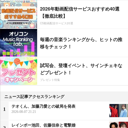
2026年動画配信サービスおすすめ40選
【徹底比較】
CS動画配信サービス20選
毎週の音楽ランキングから、ヒットの推
移をチェック！
試写会、登壇イベント、サインチェキな
どプレゼント！
プレゼント特集
ニュース記事アクセスランキング
テオくん、加藤乃愛との破局を発表
1
2026-08-07 21:21
レインボー池田、佐藤佳奈と電撃婚
2