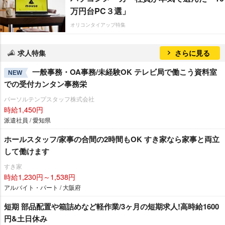
万円台PC３選」
オリコンタイアップ特集
求人特集
さらに見る
一般事務・OA事務/未経験OK テレビ局で働こう資料室
NEW
での受付カンタン事務栄
パーソルテンプスタッフ株式会社
時給1,450円
派遣社員 / 愛知県
ホールスタッフ/家事の合間の2時間もOK すき家なら家事と両立
して働けます
すき家
時給1,230円～1,538円
アルバイト・パート / 大阪府
短期 部品配置や箱詰めなど軽作業/3ヶ月の短期求人!高時給1600
円&土日休み