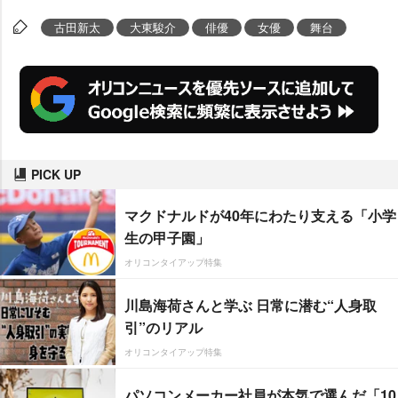
古田新太
大東駿介
俳優
女優
舞台
PICK UP
マクドナルドが40年にわたり支える「小学
生の甲子園」
オリコンタイアップ特集
川島海荷さんと学ぶ 日常に潜む“人身取
引”のリアル
オリコンタイアップ特集
パソコンメーカー社員が本気で選んだ「10