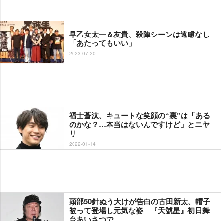
早乙女太一＆友貴、殺陣シーンは遠慮なし
「あたってもいい」
2023-07-20
福士蒼汰、キュートな笑顔の“裏”は「ある
のかな？…本当はないんですけど」とニヤ
リ
2022-01-14
頭部50針ぬう大けが告白の古田新太、帽子
被って登場し元気な姿 『天號星』初日舞
台あいさつで