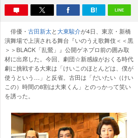
俳優・
古田新太
と
大東駿介
が4日、東京・新橋
演舞場で上演される舞台『いのうえ歌舞伎＜＜黒
＞＞BLACK「乱鶯」』公開ゲネプロ前の囲み取
材に出席した。今回、劇団☆新感線がおくる時代
劇に挑戦する大東は「けいこのほとんどは、僕が
使うという…」と反省。古田は「だいたい（けい
この）時間の8割は大東くん」とのっかって笑い
を誘った。