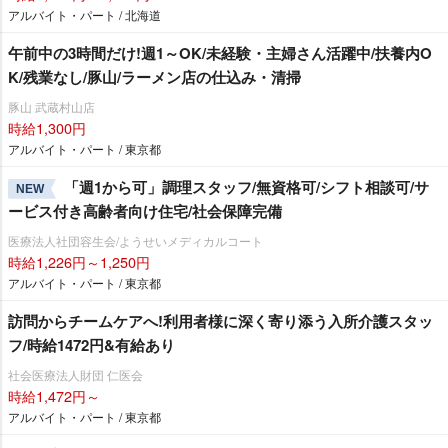
アルバイト・パート / 北海道
午前中の3時間だけ!週1～OK/未経験・主婦さん活躍中/扶養内O
K/残業なし/豚山/ラーメン店の仕込み・清掃
豚山 武蔵村山店
時給1,300円
アルバイト・パート / 東京都
「週1から可」調理スタッフ/無資格可/シフト相談可/サ
NEW
ービス付き高齢者向け住宅/社会保障完備
医療法人社団容生会/ようせいメディカルコート
時給1,226円～1,250円
アルバイト・パート / 東京都
訪問からチームケアへ!利用者様に深く寄り添う入所介護スタッ
フ/時給1472円&有給あり
社会医療法人財団 仁医会
時給1,472円～
アルバイト・パート / 東京都