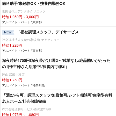
歯科助手/未経験OK・扶養内勤務OK
世田谷代田デンタルクリニック
時給1,250円～3,000円
アルバイト・パート / 東京都
「福祉調理スタッフ」デイサービス
NEW
社会福祉法人友遊の家/友遊 ケアセンター
時給1,226円
アルバイト・パート / 東京都
深夜時給1750円!深夜帯だけ!週2～/残業なし/絶品賄いがたった
の1円/主婦さん活躍中!/扶養内可/豚山
豚山 武蔵小杉店
時給1,750円
アルバイト・パート / 神奈川県
「週2から可」調理スタッフ/無資格可/シフト相談可/住宅型有料
老人ホーム/社会保障完備
株式会社優和サービス/森の里2号棟
時給1,075円～1,080円