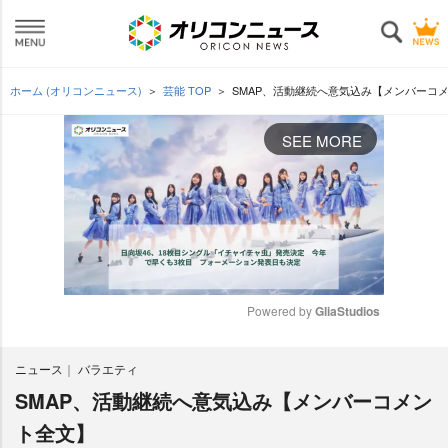
ホーム (オリコンニュース)
芸能 TOP
SMAP、活動継続へ意気込み【メンバーコ
SEE MORE
Powered by 
GliaStudios
M
ニュース
バラエティ
u
t
SMAP、活動継続へ意気込み【メンバーコメン
e
ト全文】