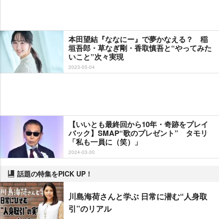
本田望結『ななにー』で夢かなえる？ 稲
垣吾郎・草なぎ剛・香取慎吾と“やってみた
いこと”次々実現
2023-05-04
【いいとも最終回から10年・奇跡をプレイ
バック】SMAP“歌のプレゼント” タモリ
「私も一員に（笑）」
2024-03-30
話題の特集をPICK UP！
川島海荷さんと学ぶ 日常に潜む“人身取
引”のリアル