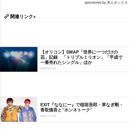
sponsored by 求人ボックス
関連リンク+
【オリコン】SMAP「世界に一つだけの
花」記録 「トリプルミリオン」「平成で
一番売れたシングル」ほか
2025-01-23
EXIT『ななにー』で稲垣吾郎・草なぎ剛・
香取慎吾と“ホンネトーク”
2021-11-03