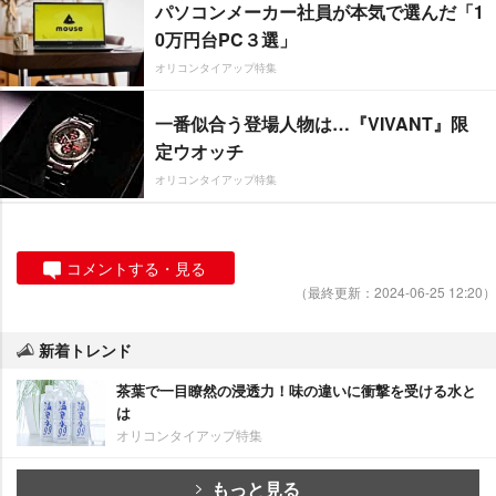
パソコンメーカー社員が本気で選んだ「1
0万円台PC３選」
オリコンタイアップ特集
一番似合う登場人物は…『VIVANT』限
定ウオッチ
オリコンタイアップ特集
コメントする・見る
（最終更新：2024-06-25 12:20）
新着トレンド
茶葉で一目瞭然の浸透力！味の違いに衝撃を受ける水と
は
オリコンタイアップ特集
もっと見る