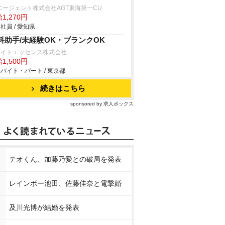
エージェント株式会社AGT東海第一CU
1,270円
社員 / 愛知県
科助手/未経験OK・ブランクOK
ワイトエッセンス株式会社
1,500円
バイト・パート / 東京都
続きはこちら
sponsored by 求人ボックス
テオくん、加藤乃愛との破局を発表
レインボー池田、佐藤佳奈と電撃婚
及川光博が結婚を発表