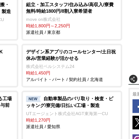
搬・
組立・加工スタッフ/住み込み/高収入/寮費
無料/時給1800円/8割入寮希望者
・製造
move on株式会社
CU
時給1,800円～2,250円
派遣社員 / 東京都
K
デザイン系アプリのコールセンター/土日祝
休み/営業経験が活かせる
株式会社ベルシステム24
時給1,450円
アルバイト・パート / 契約社員 / 北海道
最
る工場
自動車製品のバリ取り・検査・ピ
NEW
給与前
ッキング/寮完備/日払い/工場・製造
UTエージェント株式会社AGT東海第一CU
時給1,270円
派遣社員 / 愛知県