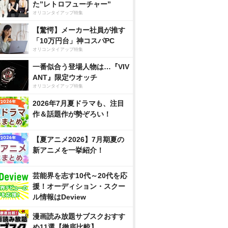
た”レトロフューチャー”
オリコンタイアップ特集
【驚愕】メーカー社員が推す
「10万円台」神コスパPC
オリコンタイアップ特集
一番似合う登場人物は…『VIV
ANT』限定ウオッチ
オリコンタイアップ特集
2026年7月夏ドラマも、注目
作＆話題作が勢ぞろい！
【夏アニメ2026】7月期夏の
新アニメを一挙紹介！
芸能界を志す10代～20代を応
援！オーディション・スクー
ル情報はDeview
漫画読み放題サブスクおすす
め11選【徹底比較】