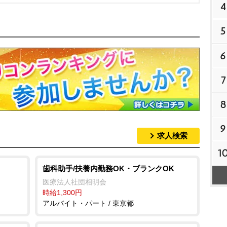
4
5
6
7
8
9
求人検索
1
歯科助手/扶養内勤務OK・ブランクOK
医療法人社団相明会
時給1,300円
アルバイト・パート / 東京都