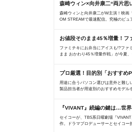
森崎ウィン×向井康二“両片思
森崎ウィンと向井康二がW主演！映画『（L
OM STREAMで最速配信。究極のピュ
お値段そのまま45％増量！フ
ファミチキにお弁当にアイスも!?ファ
まま おかわり45％増量作戦」が今夏
プロ厳選！目的別「おすすめP
用途に合うパソコン選びは意外と難し
製品担当者が用途別のおすすめモデル
『VIVANT』続編の鍵は…世
セイコーが、TBS系日曜劇場『VIVA
作。ドラマプロデューサーとセイコー