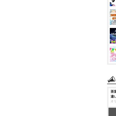
茶
違
オ