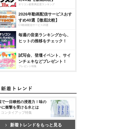
オリコン顧客満足度ランキング
2026年動画配信サービスおす
すめ40選【徹底比較】
CS動画配信サービス20選
毎週の音楽ランキングから、
ヒットの推移をチェック！
試写会、登壇イベント、サイ
ンチェキなどプレゼント！
プレゼント特集
葉で一目瞭然の浸透力！味の
いに衝撃を受ける水とは
リコンタイアップ特集
新着トレンドをもっと見る