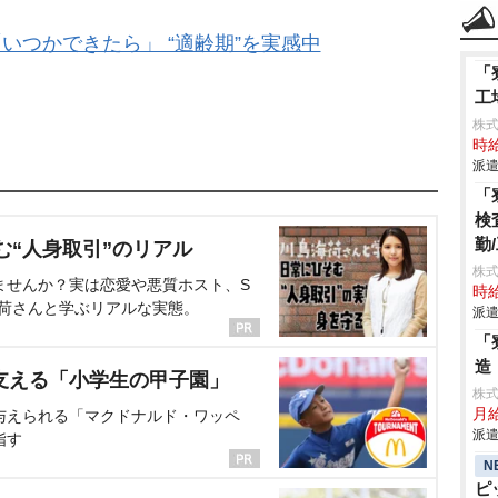
いつかできたら」 “適齢期”を実感中
「
工
株
時給
派遣
「
検
勤
む“人身取引”のリアル
株
ませんか？実は恋愛や悪質ホスト、S
時給
海荷さんと学ぶリアルな実態。
派遣
「
造
支える「小学生の甲子園」
株
月給
与えられる「マクドナルド・ワッペ
派遣
指す
N
ピ