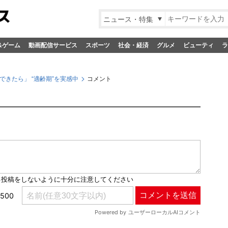
ニュース・特集
&ゲーム
動画配信サービス
スポーツ
社会・経済
グルメ
ビューティ
ラ
きたら」 “適齢期”を実感中
コメント