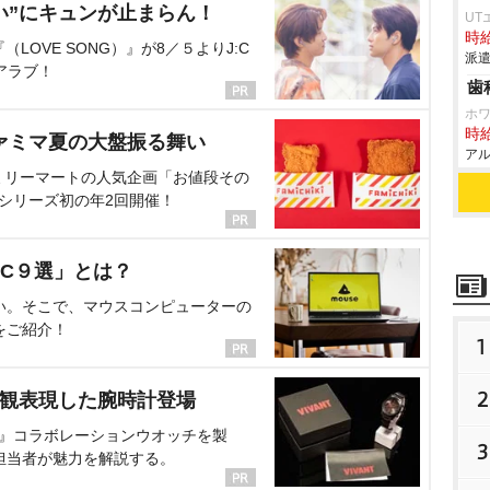
い”にキュンが止まらん！
UT
時給
OVE SONG）』が8／５よりJ:C
派遣
アラブ！
歯
ホ
時給
ァミマ夏の大盤振る舞い
アル
ミリーマートの人気企画「お値段その
、シリーズ初の年2回開催！
C９選」とは？
い。そこで、マウスコンピューターの
をご紹介！
1
2
界観表現した腕時計登場
NT』コラボレーションウオッチを製
3
担当者が魅力を解説する。