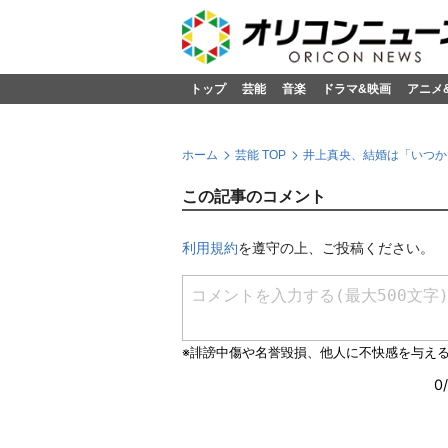
トップ
芸能
音楽
ドラマ&映画
アニメ
ホーム
芸能 TOP
井上真央、結婚は「いつかで
この記事のコメント
利用規約
を遵守の上、ご投稿ください。