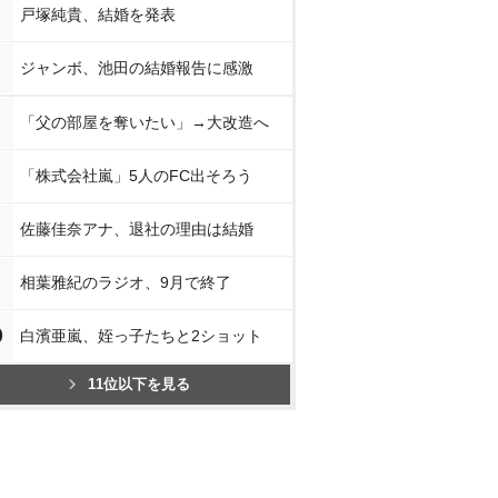
戸塚純貴、結婚を発表
ジャンボ、池田の結婚報告に感激
「父の部屋を奪いたい」→大改造へ
「株式会社嵐」5人のFC出そろう
佐藤佳奈アナ、退社の理由は結婚
相葉雅紀のラジオ、9月で終了
0
白濱亜嵐、姪っ子たちと2ショット
11位以下を見る