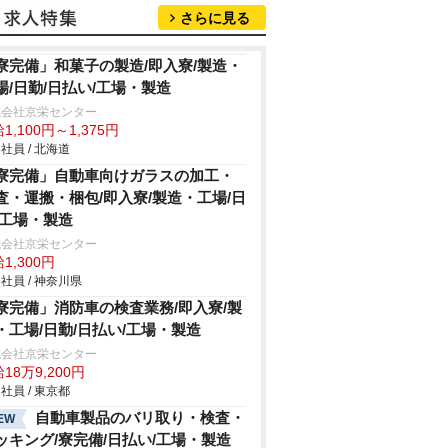
さらに見る
寮完備」和菓子の製造/即入寮/製造・
場/日勤/日払い/工場・製造
式会社京栄センター
1,100円～1,375円
社員 / 北海道
寮完備」自動車向けガラスの加工・
査・運搬・梱包/即入寮/製造・工場/日
/工場・製造
式会社京栄センター
1,300円
社員 / 神奈川県
寮完備」消防車の検査業務/即入寮/製
・工場/日勤/日払い/工場・製造
式会社京栄センター
18万9,200円
社員 / 東京都
自動車製品のバリ取り・検査・
EW
ッキング/寮完備/日払い/工場・製造