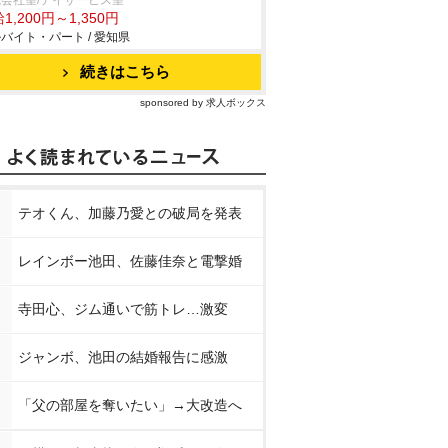
会社望/デイサービス望
1,200円～1,350円
バイト・パート / 愛知県
続きはこちら
sponsored by 求人ボックス
テオくん、加藤乃愛との破局を発表
レインボー池田、佐藤佳奈と電撃婚
寺田心、ジム通いで筋トレ…激変
ジャンボ、池田の結婚報告に感激
「父の部屋を奪いたい」→大改造へ