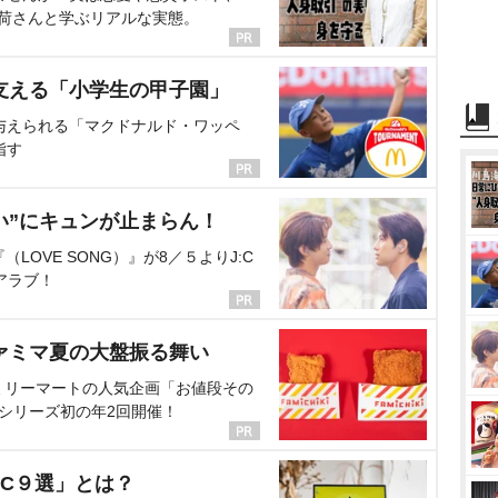
海荷さんと学ぶリアルな実態。
支える「小学生の甲子園」
与えられる「マクドナルド・ワッペ
指す
い”にキュンが止まらん！
OVE SONG）』が8／５よりJ:C
アラブ！
ァミマ夏の大盤振る舞い
ミリーマートの人気企画「お値段その
、シリーズ初の年2回開催！
C９選」とは？