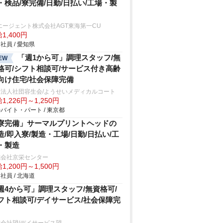
・検品/寮完備/日勤/日払い/工場・製
エージェント株式会社AGT東海第一CU
1,400円
社員 / 愛知県
「週1から可」調理スタッフ/無
EW
格可/シフト相談可/サービス付き高齢
向け住宅/社会保障完備
療法人社団容生会/ようせいメディカルコート
1,226円～1,250円
バイト・パート / 東京都
寮完備」サーマルプリントヘッドの
造/即入寮/製造・工場/日勤/日払い/工
・製造
式会社京栄センター
1,200円～1,500円
社員 / 北海道
週4から可」調理スタッフ/無資格可/
フト相談可/デイサービス/社会保障完