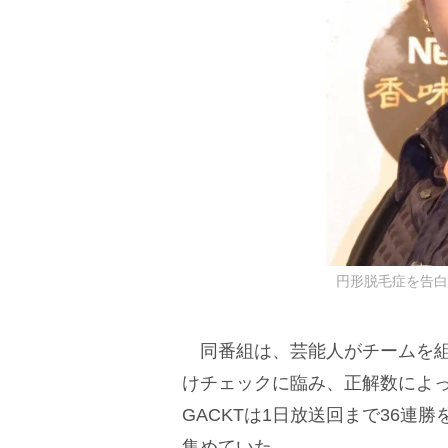
円形脱毛症を告白したG
同番組は、芸能人がチームを組
けチェックに臨み、正解数によ
GACKTは1日放送回まで36
集めていた。