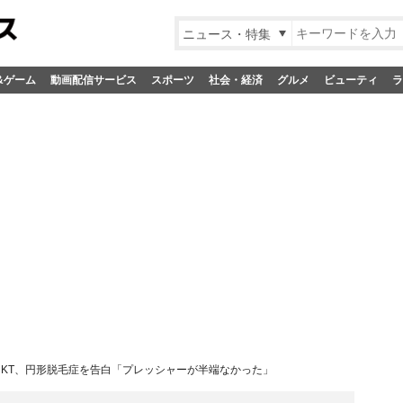
ニュース・特集
&ゲーム
動画配信サービス
スポーツ
社会・経済
グルメ
ビューティ
ラ
CKT、円形脱毛症を告白「プレッシャーが半端なかった」