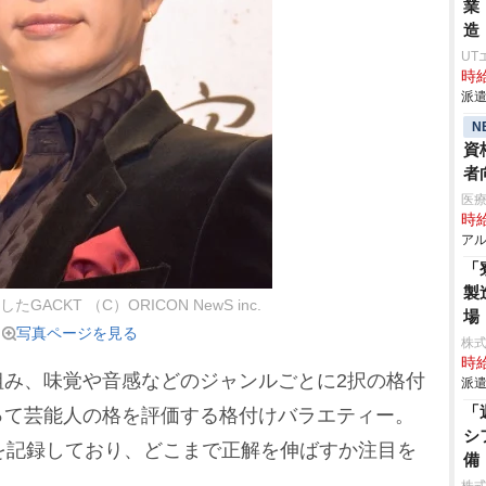
業
造
UT
時給
派遣
N
資
者
医
時給
アル
「
製
ACKT （C）ORICON NewS inc.
場
写真ページを見る
株
時給
み、味覚や音感などのジャンルごとに2択の格付
派遣
「
って芸能人の格を評価する格付けバラエティー。
シ
連勝を記録しており、どこまで正解を伸ばすか注目を
備