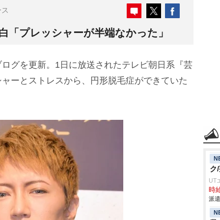
ース
告白「プレッシャーが半端なかった」
ブログを更新。1日に放送されたテレビ朝日系『芸
シャーとストレスから、円形脱毛症ができていた
N
ク
UT
時給
派遣
N