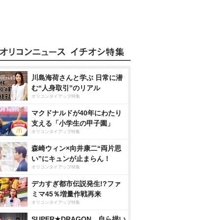
川島海荷さんと学ぶ 日常に潜
む“人身取引”のリアル
オリコンタイアップ特集
マクドナルドが40年にわたり
支える「小学生の甲子園」
オリコンタイアップ特集
森崎ウィン×向井康二“両片思
い”にキュンが止まらん！
オリコンタイアップ特集
デカすぎ都市伝説発生!?ファ
ミマ45％増量作戦再来
オリコンタイアップ特集
SUPER★DRAGON、自ら描い