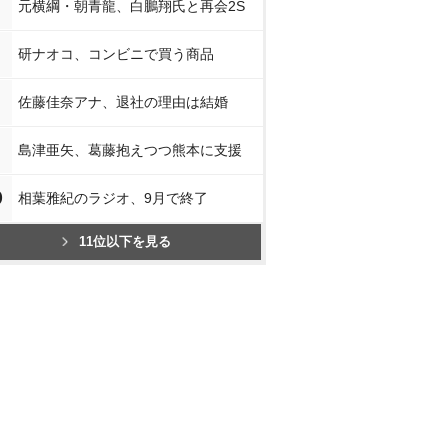
元横綱・朝青龍、白鵬翔氏と再会2S
研ナオコ、コンビニで買う商品
佐藤佳奈アナ、退社の理由は結婚
島津亜矢、葛藤抱えつつ熊本に支援
0
相葉雅紀のラジオ、9月で終了
11位以下を見る