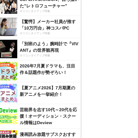
た”レトロフューチャー”
オリコンタイアップ特集
【驚愕】メーカー社員が推す
「10万円台」神コスパPC
オリコンタイアップ特集
「別班のよう」腕時計で『VIV
ANT』の世界観再現
オリコンタイアップ特集
2026年7月夏ドラマも、注目
作＆話題作が勢ぞろい！
【夏アニメ2026】7月期夏の
新アニメを一挙紹介！
芸能界を志す10代～20代を応
援！オーディション・スクー
ル情報はDeview
漫画読み放題サブスクおすす