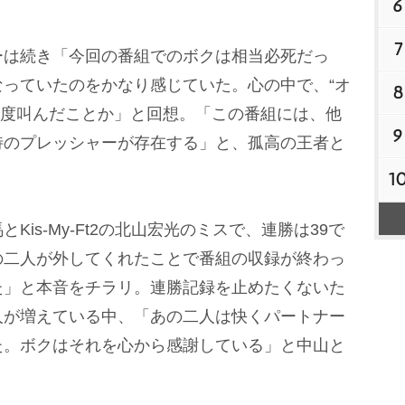
6
7
は続き「今回の番組でのボクは相当必死だっ
っていたのをかなり感じていた。心の中で、“オ
8
と何度叫んだことか」と回想。「この番組には、他
9
特のプレッシャーが存在する」と、孤高の王者と
1
is-My-Ft2の北山宏光のミスで、連勝は39で
の二人が外してくれたことで番組の収録が終わっ
た」と本音をチラリ。連勝記録を止めたくないた
人が増えている中、「あの二人は快くパートナー
た。ボクはそれを心から感謝している」と中山と