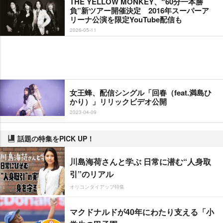
THE YELLOW MONKEY、“60分一本勝
負”新ツアー開催決定 2016年スーパーア
リーナ公演を限定YouTube配信も
2026-05-11
女王蜂、配信シングル「回春（feat.満島ひ
かり）」リリックビデオ公開
2023-04-09
話題の特集をPICK UP！
川島海荷さんと学ぶ 日常に潜む“人身取
引”のリアル
オリコンタイアップ特集
マクドナルドが40年にわたり支える「小