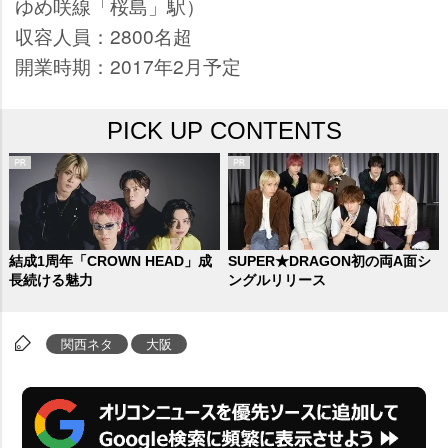
ゆめ咲線「桜島」駅）
収容人員：2800名超
開業時期：2017年2月予定
PICK UP CONTENTS
結成1周年「CROWN HEAD」成
SUPER★DRAGON初の両A面シ
長続ける魅力
ングルリリース
関西ネタ
大阪