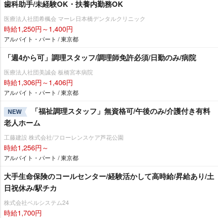
歯科助手/未経験OK・扶養内勤務OK
医療法人社団希楓会 マーレ日本橋デンタルクリニック
時給1,250円～1,400円
アルバイト・パート / 東京都
「週4から可」調理スタッフ/調理師免許必須/日勤のみ/病院
医療法人社団美誠会 板橋宮本病院
時給1,306円～1,406円
アルバイト・パート / 東京都
「福祉調理スタッフ」無資格可/午後のみ/介護付き有料
NEW
老人ホーム
工藤建設 株式会社/フローレンスケア芦花公園
時給1,256円～
アルバイト・パート / 東京都
大手生命保険のコールセンター/経験活かして高時給/昇給あり/土
日祝休み/駅チカ
株式会社ベルシステム24
時給1,700円