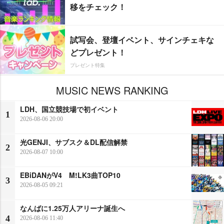
移をチェック！
試写会、登壇イベント、サインチェキな
どプレゼント！
プレゼント特集
MUSIC NEWS RANKING
LDH、国立競技場で初イベント
1
2026-08-06 20:00
光GENJI、サブスク＆DL配信解禁
2
2026-08-07 10:00
EBiDANがV4 M!LK3曲TOP10
3
2026-08-05 09:21
なんばに1.25万人アリーナ誕生へ
4
2026-08-06 11:40