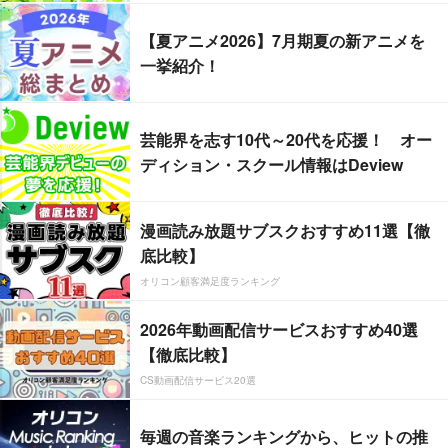
【夏アニメ2026】7月期夏の新アニメを
一挙紹介！
芸能界を志す10代～20代を応援！ オー
ディション・スクール情報はDeview
漫画読み放題サブスクおすすめ11選【徹
底比較】
オリコン顧客満足度ランキング
2026年動画配信サービスおすすめ40選
【徹底比較】
CS動画配信サービス20選
毎週の音楽ランキングから、ヒットの推