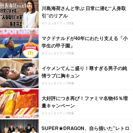
川島海荷さんと学ぶ 日常に潜む“人身取
引”のリアル
オリコンタイアップ特集
マクドナルドが40年にわたり支える「小
学生の甲子園」
オリコンタイアップ特集
イケメンてんこ盛り！尊すぎる男子の純
情ラブに胸キュン
オリコンタイアップ特集
大好評につき再び！ファミマ名物45％増
量キャンペーン
オリコンタイアップ特集
SUPER★DRAGON、自ら描いた”レトロ