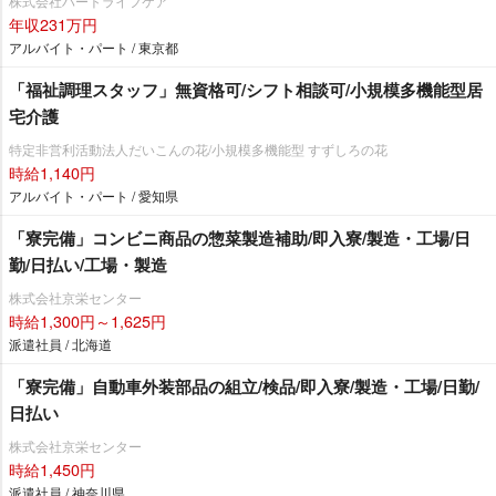
株式会社ハートライフケア
年収231万円
アルバイト・パート / 東京都
「福祉調理スタッフ」無資格可/シフト相談可/小規模多機能型居
宅介護
特定非営利活動法人だいこんの花/小規模多機能型 すずしろの花
時給1,140円
アルバイト・パート / 愛知県
「寮完備」コンビニ商品の惣菜製造補助/即入寮/製造・工場/日
勤/日払い/工場・製造
株式会社京栄センター
時給1,300円～1,625円
派遣社員 / 北海道
「寮完備」自動車外装部品の組立/検品/即入寮/製造・工場/日勤/
日払い
株式会社京栄センター
時給1,450円
派遣社員 / 神奈川県