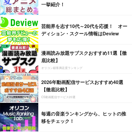
一挙紹介！
芸能界を志す10代～20代を応援！ オー
ディション・スクール情報はDeview
漫画読み放題サブスクおすすめ11選【徹
底比較】
オリコン顧客満足度ランキング
2026年動画配信サービスおすすめ40選
【徹底比較】
CS動画配信サービス20選
毎週の音楽ランキングから、ヒットの推
移をチェック！