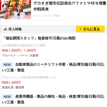
デカすぎ都市伝説発生!?ファミマ45％増量
作戦再来
オリコンタイアップ特集
求人特集
さらに見る
「福祉調理スタッフ」無資格可/日勤のみ/病院
北大阪医療生活協同組合/十三病院
時給1,200円～1,300円
アルバイト・パート / 大阪府
自動車製品のリーチリフト作業・検品/寮完備/日勤/日払
NEW
い/工場・製造
UTエージェント株式会社AGT東海第一CU
時給1,400円
派遣社員 / 愛知県
産業用機器・製品の梱包・検品・検査/寮完備/日勤/日払
NEW
い/工場・製造