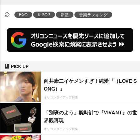
EXO
K-POP
新譜
音楽ランキング
PICK UP
向井康二イケメンすぎ！純愛『（LOVE S
ONG）』
オリコンタイアップ特集
「別班のよう」腕時計で『VIVANT』の世
界観再現
オリコンタイアップ特集