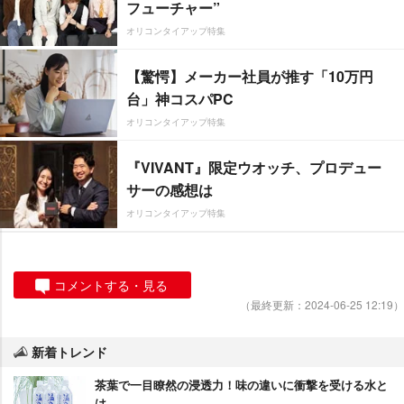
フューチャー”
オリコンタイアップ特集
【驚愕】メーカー社員が推す「10万円
台」神コスパPC
オリコンタイアップ特集
『VIVANT』限定ウオッチ、プロデュー
サーの感想は
オリコンタイアップ特集
コメントする・見る
（最終更新：2024-06-25 12:19）
新着トレンド
茶葉で一目瞭然の浸透力！味の違いに衝撃を受ける水と
は