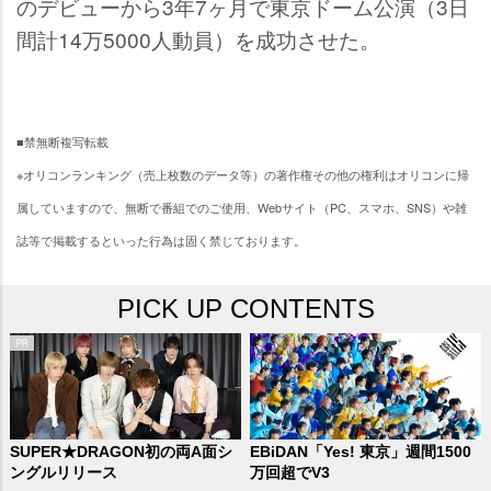
のデビューから3年7ヶ月で東京ドーム公演（3日
間計14万5000人動員）を成功させた。
■禁無断複写転載
※オリコンランキング（売上枚数のデータ等）の著作権その他の権利はオリコンに帰
属していますので、無断で番組でのご使用、Webサイト（PC、スマホ、SNS）や雑
誌等で掲載するといった行為は固く禁じております。
PICK UP CONTENTS
SUPER★DRAGON初の両A面シ
EBiDAN「Yes! 東京」週間1500
ングルリリース
万回超でV3