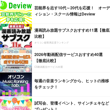
芸能界を志す10代～20代を応援！ オーデ
ィション・スクール情報はDeview
漫画読み放題サブスクおすすめ11選【徹底
比較】
オリコン顧客満足度ランキング
2026年動画配信サービスおすすめ40選
【徹底比較】
CS動画配信サービス20選
毎週の音楽ランキングから、ヒットの推移
をチェック！
試写会、登壇イベント、サインチェキなど
プレゼント！