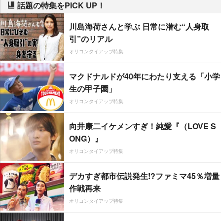
話題の特集をPICK UP！
川島海荷さんと学ぶ 日常に潜む“人身取
引”のリアル
オリコンタイアップ特集
マクドナルドが40年にわたり支える「小学
生の甲子園」
オリコンタイアップ特集
向井康二イケメンすぎ！純愛『（LOVE S
ONG）』
オリコンタイアップ特集
デカすぎ都市伝説発生!?ファミマ45％増量
作戦再来
オリコンタイアップ特集