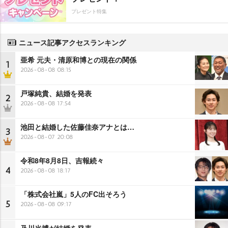
プレゼント特集
ニュース記事アクセスランキング
亜希 元夫・清原和博との現在の関係
1
2026-08-08 08:15
戸塚純貴、結婚を発表
2
2026-08-08 17:54
池田と結婚した佐藤佳奈アナとは…
3
2026-08-07 20:08
令和8年8月8日、吉報続々
4
2026-08-08 18:17
「株式会社嵐」5人のFC出そろう
5
2026-08-08 09:17
及川光博が結婚を発表