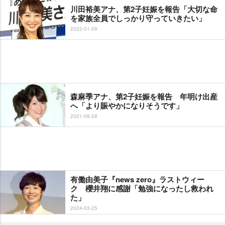
川田裕美アナ、第2子妊娠を報告「大切な命
を家族全員でしっかり守っていきたい」
2022-01-09
森麻季アナ、第2子妊娠を報告 年明け出産
へ「より賑やかになりそうです」
2021-09-28
有働由美子『news zero』ラストウィー
ク 櫻井翔に感謝「勉強になったし救われ
た」
2024-03-25