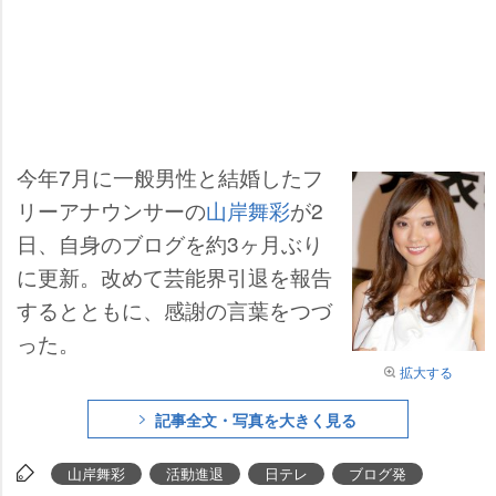
今年7月に一般男性と結婚したフ
リーアナウンサーの
山岸舞彩
が2
日、自身のブログを約3ヶ月ぶり
に更新。改めて芸能界引退を報告
するとともに、感謝の言葉をつづ
った。
拡大する
記事全文・写真を大きく見る
山岸舞彩
活動進退
日テレ
ブログ発