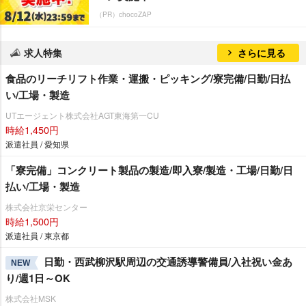
（PR）chocoZAP
求人特集
さらに見る
食品のリーチリフト作業・運搬・ピッキング/寮完備/日勤/日払
い/工場・製造
UTエージェント株式会社AGT東海第一CU
時給1,450円
派遣社員 / 愛知県
「寮完備」コンクリート製品の製造/即入寮/製造・工場/日勤/日
払い/工場・製造
株式会社京栄センター
時給1,500円
派遣社員 / 東京都
日勤・西武柳沢駅周辺の交通誘導警備員/入社祝い金あ
NEW
り/週1日～OK
株式会社MSK