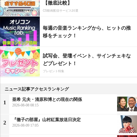
【徹底比較】
CS動画配信サービス20選
毎週の音楽ランキングから、ヒットの推
移をチェック！
試写会、登壇イベント、サインチェキな
どプレゼント！
プレゼント特集
ニュース記事アクセスランキング
亜希 元夫・清原和博との現在の関係
1
2026-08-08 08:15
『徹子の部屋』山村紅葉放送日決定
2
2026-08-09 17:05