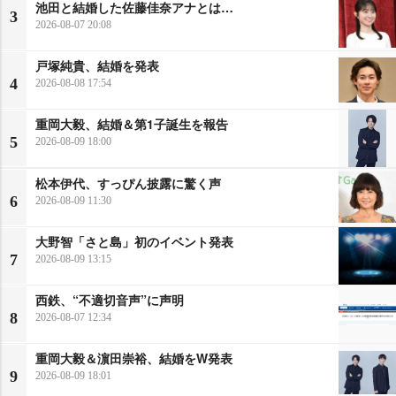
池田と結婚した佐藤佳奈アナとは…
3
2026-08-07 20:08
戸塚純貴、結婚を発表
4
2026-08-08 17:54
重岡大毅、結婚＆第1子誕生を報告
5
2026-08-09 18:00
松本伊代、すっぴん披露に驚く声
6
2026-08-09 11:30
大野智「さと島」初のイベント発表
7
2026-08-09 13:15
西鉄、“不適切音声”に声明
8
2026-08-07 12:34
重岡大毅＆濵田崇裕、結婚をW発表
9
2026-08-09 18:01