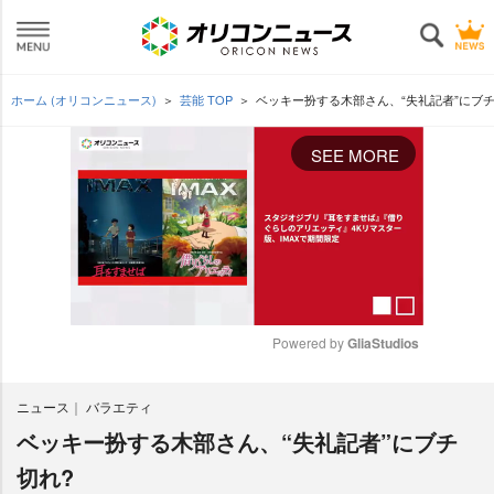
ホーム (オリコンニュース)
芸能 TOP
ベッキー扮する木部さん、“失礼記者”にブチ
SEE MORE
Powered by 
GliaStudios
M
ニュース
バラエティ
u
t
ベッキー扮する木部さん、“失礼記者”にブチ
e
切れ?