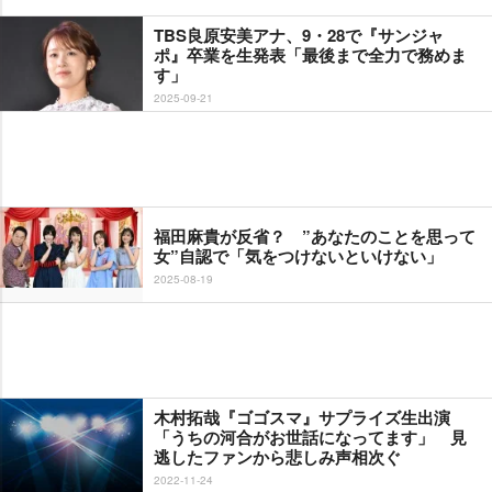
TBS良原安美アナ、9・28で『サンジャ
ポ』卒業を生発表「最後まで全力で務めま
す」
2025-09-21
福田麻貴が反省？ ”あなたのことを思って
女”自認で「気をつけないといけない」
2025-08-19
木村拓哉『ゴゴスマ』サプライズ生出演
「うちの河合がお世話になってます」 見
逃したファンから悲しみ声相次ぐ
2022-11-24