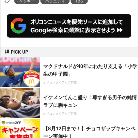
ベッキー
バラエティ
TBS
PICK UP
マクドナルドが40年にわたり支える「小学
生の甲子園」
オリコンタイアップ特集
イケメンてんこ盛り！尊すぎる男子の純情
ラブに胸キュン
オリコンタイアップ特集
【8月12日まで！】チョコザップキャンペ
ーン実施中！