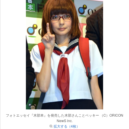
フォトエッセイ『木部本』を発売した木部さんことベッキー （C）ORICON
NewS inc.
拡大する（4枚）