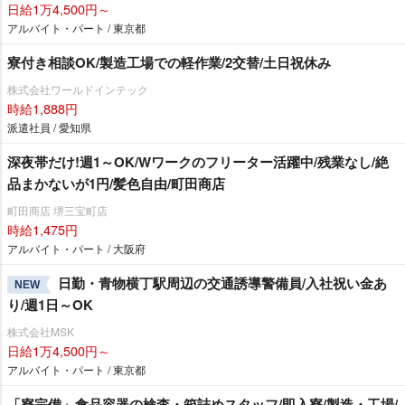
日給1万4,500円～
アルバイト・パート / 東京都
寮付き相談OK/製造工場での軽作業/2交替/土日祝休み
株式会社ワールドインテック
時給1,888円
派遣社員 / 愛知県
深夜帯だけ!週1～OK/Wワークのフリーター活躍中/残業なし/絶
品まかないが1円/髪色自由/町田商店
町田商店 堺三宝町店
時給1,475円
アルバイト・パート / 大阪府
日勤・青物横丁駅周辺の交通誘導警備員/入社祝い金あ
NEW
り/週1日～OK
株式会社MSK
日給1万4,500円～
アルバイト・パート / 東京都
「寮完備」食品容器の検査・箱詰めスタッフ/即入寮/製造・工場/