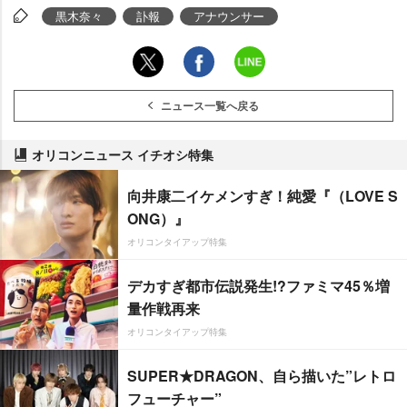
黒木奈々
訃報
アナウンサー
ニュース一覧へ戻る
オリコンニュース イチオシ特集
向井康二イケメンすぎ！純愛『（LOVE S
ONG）』
オリコンタイアップ特集
デカすぎ都市伝説発生!?ファミマ45％増
量作戦再来
オリコンタイアップ特集
SUPER★DRAGON、自ら描いた”レトロ
フューチャー”