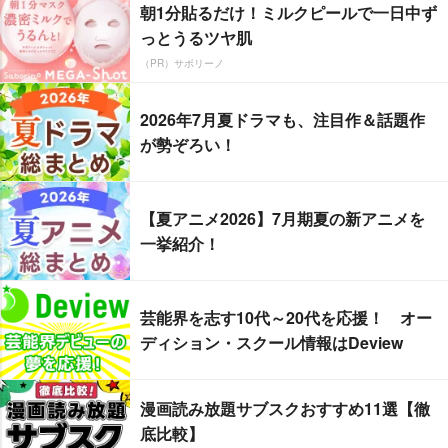
朝1分貼るだけ！ミルクピールで一日中ず
っとうるツヤ肌
（PR）サボリーノ
2026年7月夏ドラマも、注目作＆話題作
が勢ぞろい！
【夏アニメ2026】7月期夏の新アニメを
一挙紹介！
芸能界を志す10代～20代を応援！ オー
ディション・スクール情報はDeview
漫画読み放題サブスクおすすめ11選【徹
底比較】