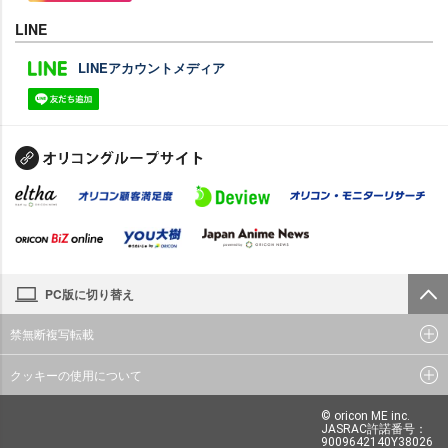
LINE
LINEアカウントメディア
PC版に切り替え
禁無断複写転載
クッキーの使用について
© oricon ME inc.
JASRAC許諾番号：
9009642140Y38026