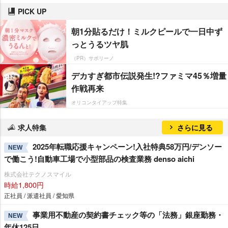
PICK UP
朝1分貼るだけ！ミルクピールで一日中ず
っとうるツヤ肌
（PR）サボリーノ
デカすぎ都市伝説発生!?ファミマ45％増量
作戦再来
オリコンタイアップ特集
求人特集
さらに見る
2025年転職応援キャンペーン!入社特典58万円/デンソー
NEW
で働こう!自動車工場で小型部品の検査業務 denso aichi
株式会社テクノスマイル
時給1,800円
正社員 / 派遣社員 / 愛知県
事業用不動産の契約書チェック等の「法務」銀座勤務・
NEW
年休125日