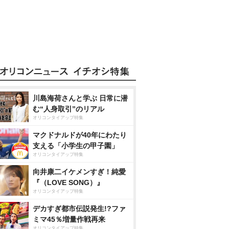
川島海荷さんと学ぶ 日常に潜
む“人身取引”のリアル
オリコンタイアップ特集
マクドナルドが40年にわたり
支える「小学生の甲子園」
オリコンタイアップ特集
向井康二イケメンすぎ！純愛
『（LOVE SONG）』
オリコンタイアップ特集
デカすぎ都市伝説発生!?ファ
ミマ45％増量作戦再来
オリコンタイアップ特集