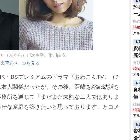
N
許
ー
株式
時給
アル
N
資
完
した（左から）戸次重幸、市川由衣
写真ページを見る
有限
時給
アル
K・BSプレミアムのドラマ『おわこんTV』（7
N
は友人関係だったが、その後、距離を縮め結婚を
資
事務所を通じて「まだまだ未熟な二人ではありま
備
社会
幸せな家庭を築きたいと思っております」とコメ
時給
アル
N
資
会