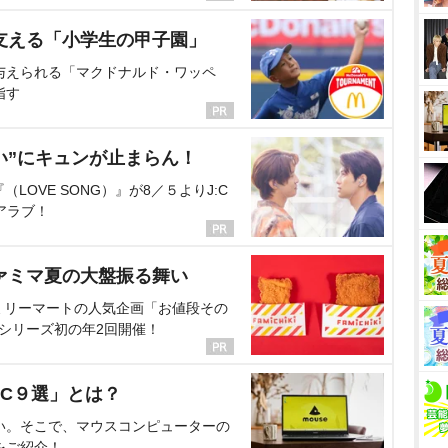
支える「小学生の甲子園」
与えられる「マクドナルド・ワッペ
指す
い”にキュンが止まらん！
OVE SONG）』が8／５よりJ:C
アラブ！
ァミマ夏の大盤振る舞い
ミリーマートの人気企画「お値段その
、シリーズ初の年2回開催！
C９選」とは？
い。そこで、マウスコンピューターの
をご紹介！