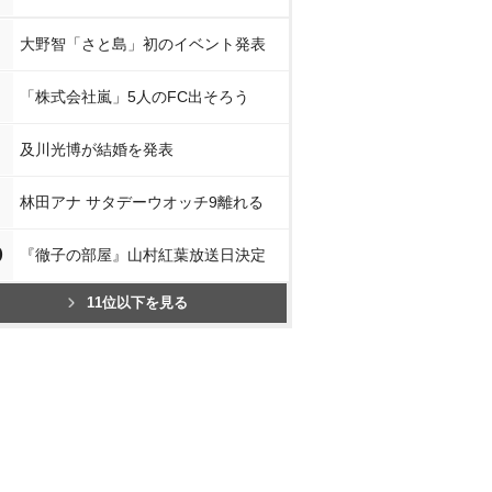
大野智「さと島」初のイベント発表
「株式会社嵐」5人のFC出そろう
及川光博が結婚を発表
林田アナ サタデーウオッチ9離れる
0
『徹子の部屋』山村紅葉放送日決定
11位以下を見る