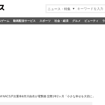
ニュース・特集
&ゲーム
動画配信サービス
スポーツ
社会・経済
グルメ
ビューティ
ラ
AM NACS戸次重幸&市川由衣が電撃婚 交際1年2ヶ月「小さな幸せを大切に」