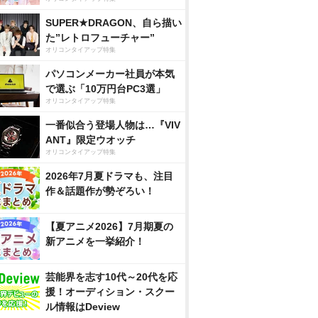
SUPER★DRAGON、自ら描い
た”レトロフューチャー”
オリコンタイアップ特集
パソコンメーカー社員が本気
で選ぶ「10万円台PC3選」
オリコンタイアップ特集
一番似合う登場人物は…『VIV
ANT』限定ウオッチ
オリコンタイアップ特集
2026年7月夏ドラマも、注目
作＆話題作が勢ぞろい！
【夏アニメ2026】7月期夏の
新アニメを一挙紹介！
芸能界を志す10代～20代を応
援！オーディション・スクー
ル情報はDeview