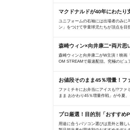
マクドナルドが40年にわたり
ユニフォームの右袖には出場者のみに
ン」をつけて学童球児たちが頂点を目
森崎ウィン×向井康二“両片思
森崎ウィンと向井康二がW主演！映画『（L
OM STREAMで最速配信。究極のピュ
お値段そのまま45％増量！フ
ファミチキにお弁当にアイスも!?ファ
まま おかわり45％増量作戦」が今夏
プロ厳選！目的別「おすすめP
用途に合うパソコン選びは意外と難し
製品担当者が用途別のおすすめモデル