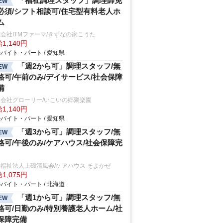
「福祉調理スタッフ」調理師免
EW
必須/シフト相談可/住宅型有料老人ホ
ム
会社ITMファーマ/きずなの家こうた
1,140円
バイト・パート / 愛知県
「週2から可」調理スタッフ/無
EW
格可/午前のみ/デイサービス/社会保障
備
会社グローリー/いこいの郷聚楽園
1,140円
バイト・パート / 愛知県
「週3から可」調理スタッフ/無
EW
格可/午後のみ/ケアハウス/社会保障完
福祉法人上磯清風会/ケアハウス そよかぜ
1,075円
バイト・パート / 北海道
「週1から可」調理スタッフ/無
EW
格可/日勤のみ/特別養護老人ホーム/社
保障完備