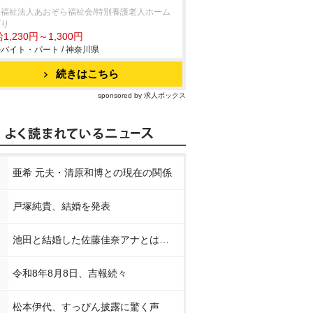
会福祉法人あおぞら福祉会/特別養護老人ホーム
ばり
1,230円～1,300円
バイト・パート / 神奈川県
続きはこちら
sponsored by 求人ボックス
亜希 元夫・清原和博との現在の関係
戸塚純貴、結婚を発表
池田と結婚した佐藤佳奈アナとは…
令和8年8月8日、吉報続々
松本伊代、すっぴん披露に驚く声