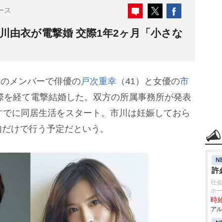
ース
&市川由衣が電撃婚 交際1年2ヶ月「小さな
Sのメンバーで俳優の
戸次重幸
（41）と女優の
市
交際を経て電撃結婚した。双方の所属事務所が発表
すでに同居生活をスタート。市川は妊娠しておら
内だけで行う予定だという。
N
許
社会
ホー
時給
アル