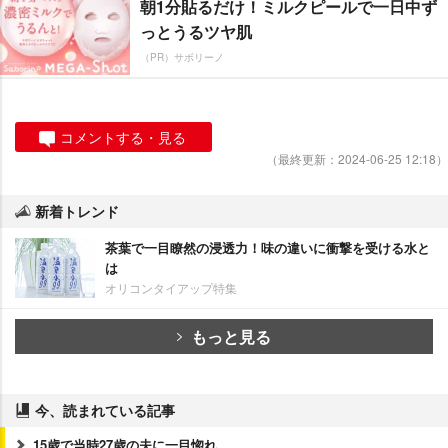
朝1分貼るだけ！ミルクピールで一日中ず
っとうるツヤ肌
（PR）サボリーノ
コメントする・見る
（最終更新：2024-06-25 12:18）
新着トレンド
茶葉で一目瞭然の浸透力！味の違いに衝撃を受ける水と
は
オリコンタイアップ特集
もっと見る
今、読まれている記事
15歳で当時27歳の夫に一目惚れ