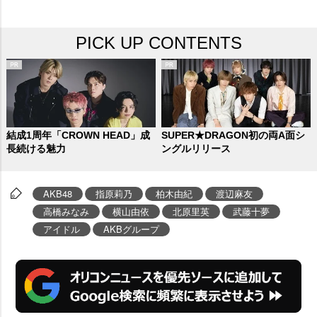
PICK UP CONTENTS
結成1周年「CROWN HEAD」成
SUPER★DRAGON初の両A面シ
長続ける魅力
ングルリリース
AKB48
指原莉乃
柏木由紀
渡辺麻友
高橋みなみ
横山由依
北原里英
武藤十夢
アイドル
AKBグループ