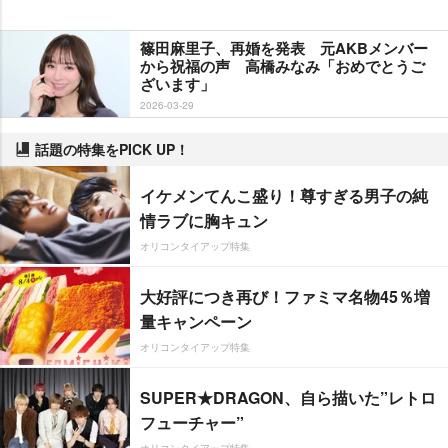
篠田麻里子、再婚を発表 元AKBメンバー
から祝福の声 高橋みなみ「おめでとうご
ざいます」
2026-03-29
話題の特集をPICK UP！
イケメンてんこ盛り！尊すぎる男子の純
情ラブに胸キュン
オリコンタイアップ特集
大好評につき再び！ファミマ名物45％増
量キャンペーン
オリコンタイアップ特集
SUPER★DRAGON、自ら描いた”レトロ
フューチャー”