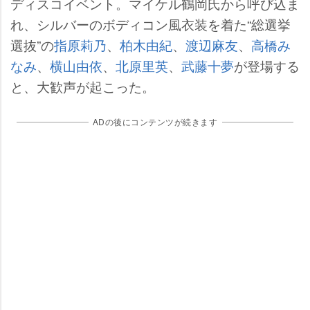
ディスコイベント。マイケル鶴岡氏から呼び込ま
れ、シルバーのボディコン風衣装を着た“総選挙
選抜”の
指原莉乃
、
柏木由紀
、
渡辺麻友
、
高橋み
なみ
、
横山由依
、
北原里英
、
武藤十夢
が登場する
と、大歓声が起こった。
ADの後にコンテンツが続きます