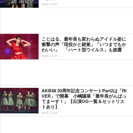
2025-12-07
こじはる、最年長も変わらぬアイドル姿に
衝撃の声「現役かと錯覚」「いつまでもか
わいい」 「ハート型ウイルス」も披露
2025-12-07
AKB48 20周年記念コンサートPart2は「RI
VER」で開幕 小嶋陽菜「最年長がんばっ
てま〜す！」【出演OG一覧＆セットリス
トあり】
2025-12-06