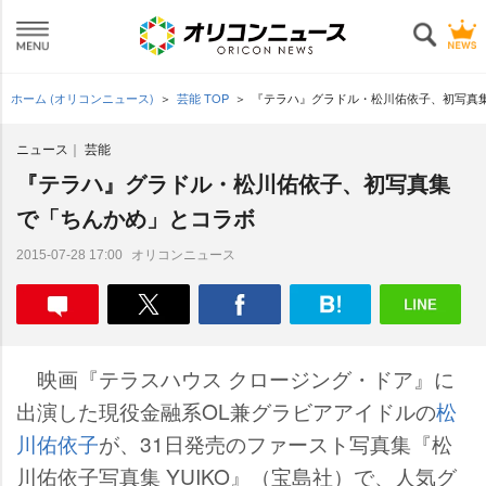
ホーム (オリコンニュース)
芸能 TOP
『テラハ』グラドル・松川佑依子、初写真
ニュース
芸能
『テラハ』グラドル・松川佑依子、初写真集
で「ちんかめ」とコラボ
オリコンニュース
2015-07-28 17:00
映画『テラスハウス クロージング・ドア』に
出演した現役金融系OL兼グラビアアイドルの
松
川佑依子
が、31日発売のファースト写真集『松
川佑依子写真集 YUIKO』（宝島社）で、人気グ