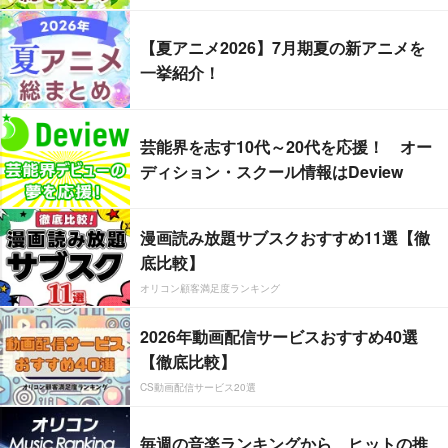
【夏アニメ2026】7月期夏の新アニメを
一挙紹介！
芸能界を志す10代～20代を応援！ オー
ディション・スクール情報はDeview
漫画読み放題サブスクおすすめ11選【徹
底比較】
オリコン顧客満足度ランキング
2026年動画配信サービスおすすめ40選
【徹底比較】
CS動画配信サービス20選
毎週の音楽ランキングから、ヒットの推