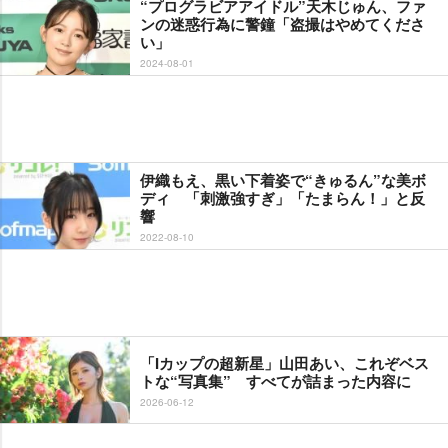
“プログラビアアイドル”天木じゅん、ファ
ンの迷惑行為に警鐘「盗撮はやめてくださ
い」
2024-08-01
伊織もえ、黒い下着姿で“きゅるん”な美ボ
ディ 「刺激強すぎ」「たまらん！」と反
響
2022-08-10
「Iカップの超新星」山田あい、これぞベス
トな“写真集” すべてが詰まった内容に
2026-06-12