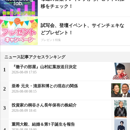
移をチェック！
試写会、登壇イベント、サインチェキな
どプレゼント！
プレゼント特集
ニュース記事アクセスランキング
『徹子の部屋』山村紅葉放送日決定
1
2026-08-09 17:05
亜希 元夫・清原和博との現在の関係
2
2026-08-08 08:15
投資家の桐谷さん長年保有の株紹介
3
2026-08-09 18:41
重岡大毅、結婚＆第1子誕生を報告
4
2026-08-09 18:00