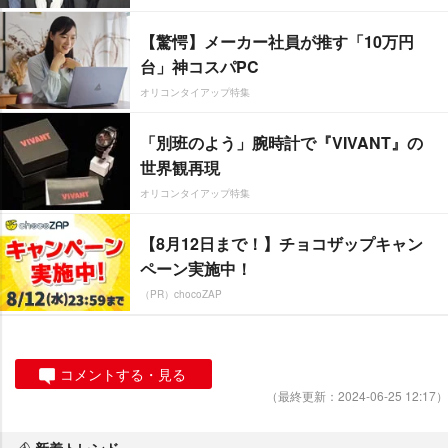
【驚愕】メーカー社員が推す「10万円
台」神コスパPC
オリコンタイアップ特集
「別班のよう」腕時計で『VIVANT』の
世界観再現
オリコンタイアップ特集
【8月12日まで！】チョコザップキャン
ペーン実施中！
（PR）chocoZAP
コメントする・見る
（最終更新：2024-06-25 12:17）
新着トレンド