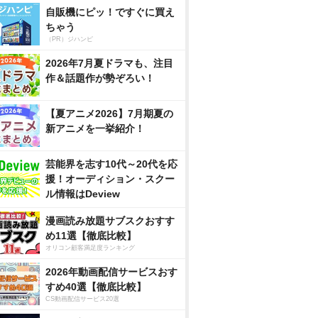
自販機にピッ！ですぐに買え
ちゃう
（PR）ジハンピ
2026年7月夏ドラマも、注目
作＆話題作が勢ぞろい！
【夏アニメ2026】7月期夏の
新アニメを一挙紹介！
芸能界を志す10代～20代を応
援！オーディション・スクー
ル情報はDeview
漫画読み放題サブスクおすす
め11選【徹底比較】
オリコン顧客満足度ランキング
2026年動画配信サービスおす
すめ40選【徹底比較】
CS動画配信サービス20選