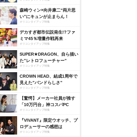
森崎ウィン×向井康二“両片思
い”にキュンが止まらん！
オリコンタイアップ特集
デカすぎ都市伝説発生!?ファ
ミマ45％増量作戦再来
オリコンタイアップ特集
SUPER★DRAGON、自ら描い
た”レトロフューチャー”
オリコンタイアップ特集
CROWN HEAD、結成1周年で
見えた”バンドらしさ”
オリコンタイアップ特集
【驚愕】メーカー社員が推す
「10万円台」神コスパPC
オリコンタイアップ特集
『VIVANT』限定ウオッチ、プ
ロデューサーの感想は
オリコンタイアップ特集