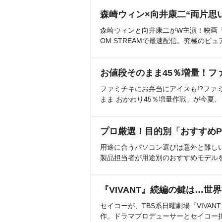
森崎ウィン×向井康二“両片思
森崎ウィンと向井康二がW主演！映画『（L
OM STREAMで最速配信。究極のピュ
お値段そのまま45％増量！フ
ファミチキにお弁当にアイスも!?ファ
まま おかわり45％増量作戦」が今夏
プロ厳選！目的別「おすすめP
用途に合うパソコン選びは意外と難し
製品担当者が用途別のおすすめモデル
『VIVANT』続編の鍵は…世
セイコーが、TBS系日曜劇場『VIVA
作。ドラマプロデューサーとセイコー