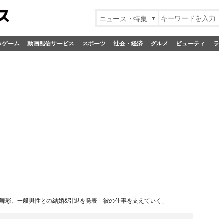
ニュース・特集
&ゲーム
動画配信サービス
スポーツ
社会・経済
グルメ
ビューティ
ラ
舞彩、一般男性との結婚&引退を発表「彼の仕事を支えていく」