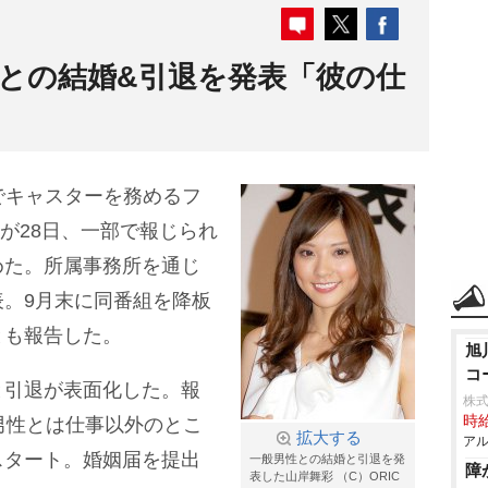
との結婚&引退を発表「彼の仕
』でキャスターを務めるフ
8)が28日、一部で報じられ
めた。所属事務所を通じ
。9月末に同番組を降板
とも報告した。
旭
コ
と引退が表面化した。報
株式
時給
男性とは仕事以外のとこ
拡大する
アル
スタート。婚姻届を提出
一般男性との結婚と引退を発
障
表した山岸舞彩 （C）ORIC