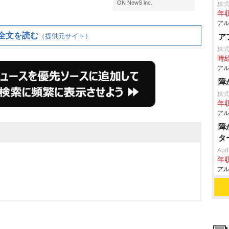
ON NewS inc.
株
年収
アル
全文を読む
（提供元サイト）
ア
株
時給
アル
障
株
年収
アル
障
タ
Aud
年収
アル