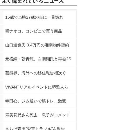
15歳で当時27歳の夫に一目惚れ
研ナオコ、コンビニで買う商品
山口達也氏 3.4万円の湘南物件契約
元横綱・朝青龍、白鵬翔氏と再会2S
芸能界、海外への移住報告相次ぐ
VIVANTリアルイベントに堺雅人ら
寺田心、ジム通いで筋トレ…激変
寿美花代さん死去 息子がコメント
さらば森田“愛車トラブル”を報告