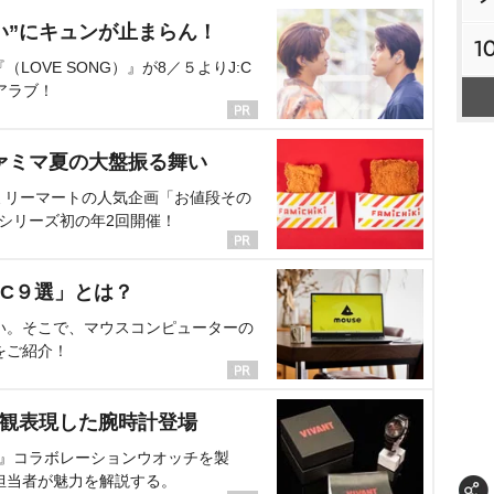
い”にキュンが止まらん！
1
OVE SONG）』が8／５よりJ:C
アラブ！
ァミマ夏の大盤振る舞い
ミリーマートの人気企画「お値段その
、シリーズ初の年2回開催！
C９選」とは？
い。そこで、マウスコンピューターの
をご紹介！
界観表現した腕時計登場
NT』コラボレーションウオッチを製
担当者が魅力を解説する。