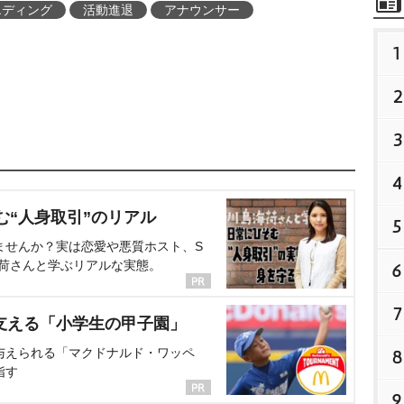
エディング
活動進退
アナウンサー
1
2
3
4
む“人身取引”のリアル
5
ませんか？実は恋愛や悪質ホスト、S
海荷さんと学ぶリアルな実態。
6
7
支える「小学生の甲子園」
与えられる「マクドナルド・ワッペ
8
指す
9