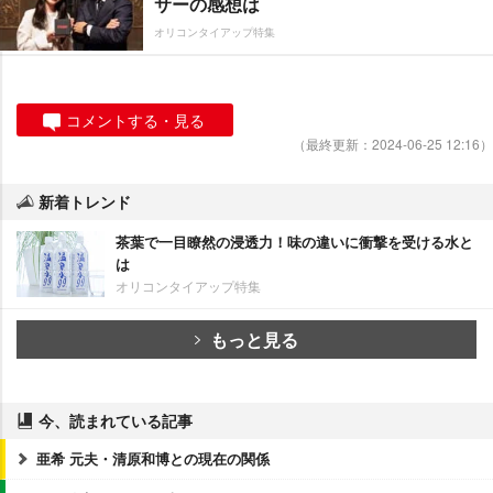
サーの感想は
オリコンタイアップ特集
コメントする・見る
（最終更新：2024-06-25 12:16）
新着トレンド
茶葉で一目瞭然の浸透力！味の違いに衝撃を受ける水と
は
オリコンタイアップ特集
もっと見る
今、読まれている記事
亜希 元夫・清原和博との現在の関係