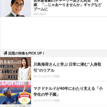
吉本新喜劇のチャーリー浜さん死去 78
歳 「…じゃあ〜りませんか」ギャグなど
ブームに
2021-04-21
話題の特集をPICK UP！
川島海荷さんと学ぶ 日常に潜む“人身取
引”のリアル
オリコンタイアップ特集
マクドナルドが40年にわたり支える「小
学生の甲子園」
オリコンタイアップ特集