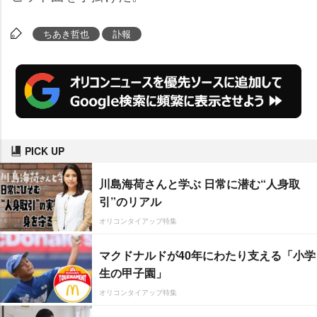
ちあき哲也
訃報
PICK UP
川島海荷さんと学ぶ 日常に潜む“人身取
引”のリアル
オリコンタイアップ特集
マクドナルドが40年にわたり支える「小学
生の甲子園」
オリコンタイアップ特集