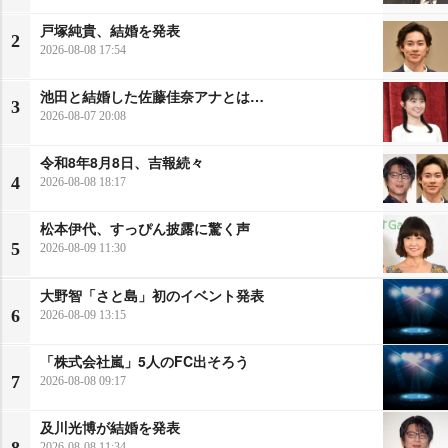
戸塚純貴、結婚を発表
2
2026-08-08 17:54
池田と結婚した佐藤佳奈アナとは…
3
2026-08-07 20:08
令和8年8月8日、吉報続々
4
2026-08-08 18:17
松本伊代、すっぴん披露に驚く声
5
2026-08-09 11:30
大野智「さと島」初のイベント発表
6
2026-08-09 13:15
「株式会社嵐」5人のFC出そろう
7
2026-08-08 09:17
及川光博が結婚を発表
8
2026-08-08 11:34