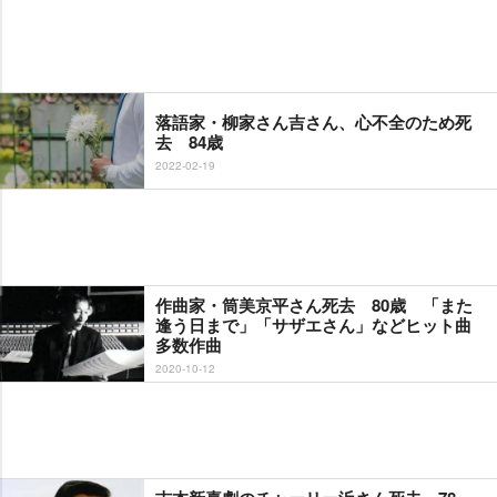
落語家・柳家さん吉さん、心不全のため死
去 84歳
2022-02-19
作曲家・筒美京平さん死去 80歳 「また
逢う日まで」「サザエさん」などヒット曲
多数作曲
2020-10-12