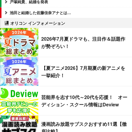
戸塚純貴、結婚を発表
池田と結婚した佐藤佳奈アナとは…
オリコン インフォメーション
2026年7月夏ドラマも、注目作＆話題作
が勢ぞろい！
【夏アニメ2026】7月期夏の新アニメを
一挙紹介！
芸能界を志す10代～20代を応援！ オー
ディション・スクール情報はDeview
漫画読み放題サブスクおすすめ11選【徹
底比較】