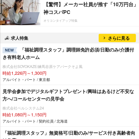
【驚愕】メーカー社員が推す「10万円台」
神コスパPC
オリコンタイアップ特集
求人特集
さらに見る
「福祉調理スタッフ」調理師免許必須/日勤のみ/介護付
NEW
き有料老人ホーム
株式会社SOYOKAZE/練馬谷原ケアパークそよ風
時給1,226円～1,300円
アルバイト・パート / 東京都
見学会参加でデジタルギフトプレゼント/興味はあるけど不安な
方へ/コールセンターの見学会
株式会社ベルシステム24
時給1,080円～1,150円
アルバイト・パート / 契約社員 / 北海道
「福祉調理スタッフ」無資格可/日勤のみ/サービス付き高齢者向