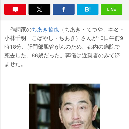
作詞家の
ちあき哲也
（ちあき・てつや、本名・
小林千明＝こばやし・ちあき）さんが10日午前9
時18分、肝門部胆管がんのため、都内の病院で
死去した。66歳だった。葬儀は近親者のみで済
ませた。