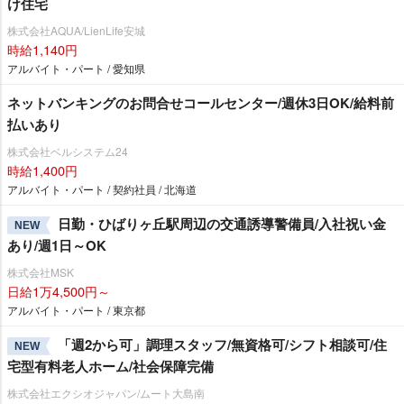
け住宅
株式会社AQUA/LienLife安城
時給1,140円
アルバイト・パート / 愛知県
ネットバンキングのお問合せコールセンター/週休3日OK/給料前
払いあり
株式会社ベルシステム24
時給1,400円
アルバイト・パート / 契約社員 / 北海道
日勤・ひばりヶ丘駅周辺の交通誘導警備員/入社祝い金
NEW
あり/週1日～OK
株式会社MSK
日給1万4,500円～
アルバイト・パート / 東京都
「週2から可」調理スタッフ/無資格可/シフト相談可/住
NEW
宅型有料老人ホーム/社会保障完備
株式会社エクシオジャパン/ムート大島南