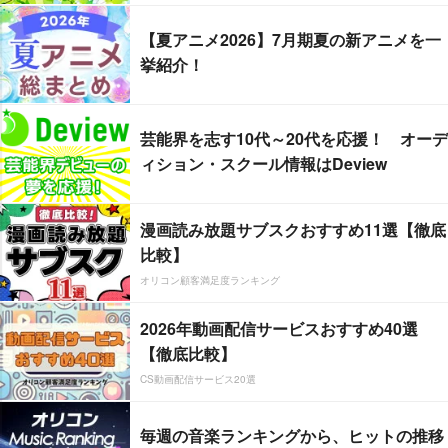
【夏アニメ2026】7月期夏の新アニメを一
挙紹介！
芸能界を志す10代～20代を応援！ オーデ
ィション・スクール情報はDeview
漫画読み放題サブスクおすすめ11選【徹底
比較】
オリコン顧客満足度ランキング
2026年動画配信サービスおすすめ40選
【徹底比較】
CS動画配信サービス20選
毎週の音楽ランキングから、ヒットの推移