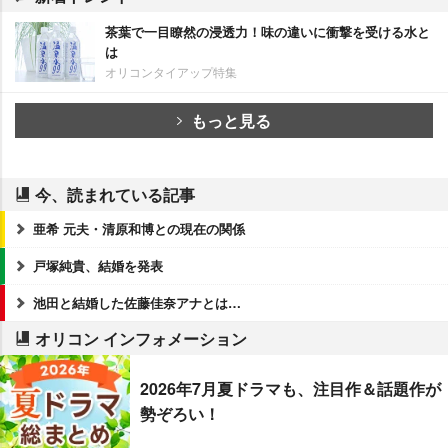
茶葉で一目瞭然の浸透力！味の違いに衝撃を受ける水と
は
オリコンタイアップ特集
もっと見る
今、読まれている記事
亜希 元夫・清原和博との現在の関係
戸塚純貴、結婚を発表
池田と結婚した佐藤佳奈アナとは…
オリコン インフォメーション
2026年7月夏ドラマも、注目作＆話題作が
勢ぞろい！