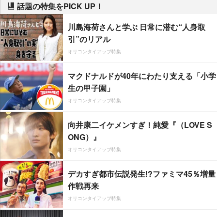
話題の特集をPICK UP！
川島海荷さんと学ぶ 日常に潜む“人身取
引”のリアル
オリコンタイアップ特集
マクドナルドが40年にわたり支える「小学
生の甲子園」
オリコンタイアップ特集
向井康二イケメンすぎ！純愛『（LOVE S
ONG）』
オリコンタイアップ特集
デカすぎ都市伝説発生!?ファミマ45％増量
作戦再来
オリコンタイアップ特集