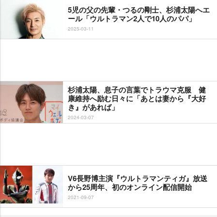
5児の父の先輩・つるの剛士、杉浦太陽へエ
ール「ウルトラマン2人で10人のパパ」
2025-03-11
杉浦太陽、息子の言葉でトラウマ克服 健
康維持へ励む日々に「あとは妻から『大好
き』があれば」
2024-03-07
V6長野博主演『ウルトラマンティガ』放送
から25周年、初のオンライン配信開始
2021-09-07