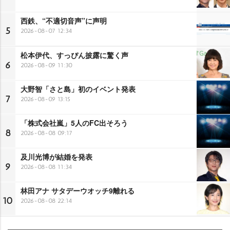
西鉄、“不適切音声”に声明
5
2026-08-07 12:34
松本伊代、すっぴん披露に驚く声
6
2026-08-09 11:30
大野智「さと島」初のイベント発表
7
2026-08-09 13:15
「株式会社嵐」5人のFC出そろう
8
2026-08-08 09:17
及川光博が結婚を発表
9
2026-08-08 11:34
林田アナ サタデーウオッチ9離れる
10
2026-08-08 22:14