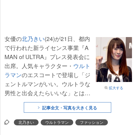
女優の
北乃きい
(24)が21日、都内
で行われた新ライセンス事業『A
MAN of ULTRA』プレス発表会に
出席。人気キャラクター・
ウルト
ラマン
のエスコートで登場し「ジ
ェントルマンがいい。ウルトラな
拡大する
男性と出会えたらいいな」とはに
かんだ。
記事全文・写真を大きく見る
北乃きい
ウルトラマン
ファッション