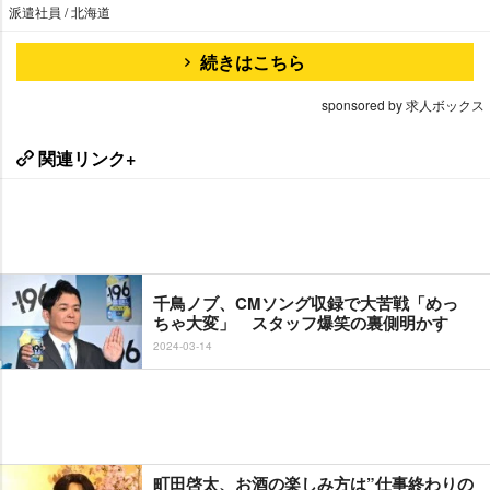
派遣社員 / 北海道
続きはこちら
sponsored by 求人ボックス
関連リンク+
千鳥ノブ、CMソング収録で大苦戦「めっ
ちゃ大変」 スタッフ爆笑の裏側明かす
2024-03-14
町田啓太、お酒の楽しみ方は”仕事終わりの