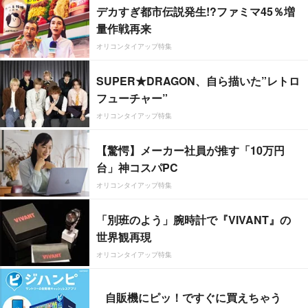
デカすぎ都市伝説発生!?ファミマ45％増
量作戦再来
オリコンタイアップ特集
SUPER★DRAGON、自ら描いた”レトロ
フューチャー”
オリコンタイアップ特集
【驚愕】メーカー社員が推す「10万円
台」神コスパPC
オリコンタイアップ特集
「別班のよう」腕時計で『VIVANT』の
世界観再現
オリコンタイアップ特集
自販機にピッ！ですぐに買えちゃう