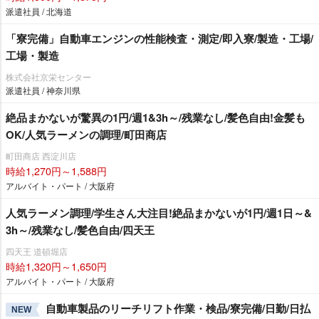
派遣社員 / 北海道
「寮完備」自動車エンジンの性能検査・測定/即入寮/製造・工場/
工場・製造
株式会社京栄センター
派遣社員 / 神奈川県
絶品まかないが驚異の1円/週1&3h～/残業なし/髪色自由!金髪も
OK/人気ラーメンの調理/町田商店
町田商店 西淀川店
時給1,270円～1,588円
アルバイト・パート / 大阪府
人気ラーメン調理/学生さん大注目!絶品まかないが1円/週1日～&
3h～/残業なし/髪色自由/四天王
四天王 道頓堀店
時給1,320円～1,650円
アルバイト・パート / 大阪府
自動車製品のリーチリフト作業・検品/寮完備/日勤/日払
NEW