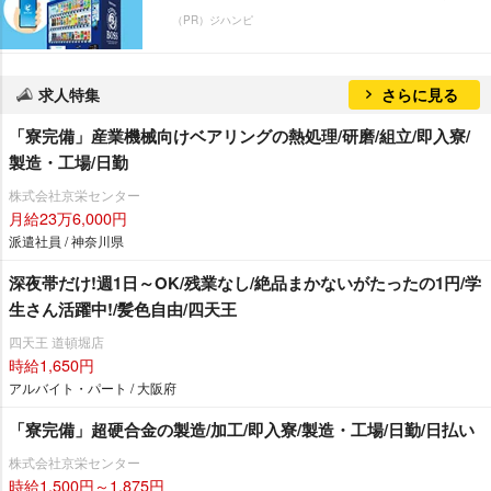
（PR）ジハンピ
求人特集
さらに見る
「寮完備」産業機械向けベアリングの熱処理/研磨/組立/即入寮/
製造・工場/日勤
株式会社京栄センター
月給23万6,000円
派遣社員 / 神奈川県
深夜帯だけ!週1日～OK/残業なし/絶品まかないがたったの1円/学
生さん活躍中!/髪色自由/四天王
四天王 道頓堀店
時給1,650円
アルバイト・パート / 大阪府
「寮完備」超硬合金の製造/加工/即入寮/製造・工場/日勤/日払い
株式会社京栄センター
時給1,500円～1,875円