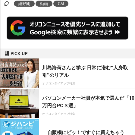
綾野剛
動画
CM
PICK UP
川島海荷さんと学ぶ 日常に潜む“人身取
引”のリアル
オリコンタイアップ特集
パソコンメーカー社員が本気で選んだ「10
万円台PC３選」
オリコンタイアップ特集
自販機にピッ！ですぐに買えちゃう