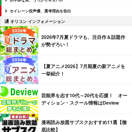
セイレーン役声優、選考理由を告白
オリコン インフォメーション
2026年7月夏ドラマも、注目作＆話題作
が勢ぞろい！
【夏アニメ2026】7月期夏の新アニメを
一挙紹介！
芸能界を志す10代～20代を応援！ オー
ディション・スクール情報はDeview
漫画読み放題サブスクおすすめ11選【徹
底比較】