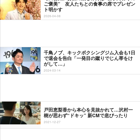
ご褒美” 友人たちとの食事の席でプレゼン
ト明かす
2026-04-08
千鳥ノブ、キックボクシングジム入会も1日
で退会を告白「一発目の蹴りでじん帯をけ
がして…」
2024-03-14
戸田恵梨香から本心を見抜かれて…沢村一
樹が思わず“ドキッ” 新CMで息ぴったり
2021-12-27