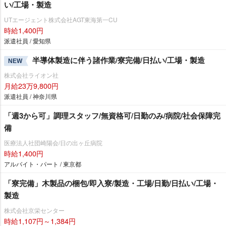
い/工場・製造
UTエージェント株式会社AGT東海第一CU
時給1,400円
派遣社員 / 愛知県
半導体製造に伴う諸作業/寮完備/日払い/工場・製造
NEW
株式会社ライオン社
月給23万9,800円
派遣社員 / 神奈川県
「週3から可」調理スタッフ/無資格可/日勤のみ/病院/社会保障完
備
医療法人社団崎陽会/日の出ヶ丘病院
時給1,400円
アルバイト・パート / 東京都
「寮完備」木製品の梱包/即入寮/製造・工場/日勤/日払い/工場・
製造
株式会社京栄センター
時給1,107円～1,384円