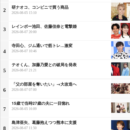
研ナオコ、コンビニで買う商品
2
2026-08-05 15:10
レインボー池田、佐藤佳奈と電撃婚
3
2026-08-07 20:00
寺田心、ジム通いで筋トレ…激変
4
2026-08-07 10:46
テオくん、加藤乃愛との破局を発表
5
2026-08-07 21:21
「父の部屋を奪いたい」→大改造へ
6
2026-08-07 07:00
15歳で当時27歳の夫に一目惚れ
7
2026-08-05 16:09
島津亜矢、葛藤抱えつつ熊本に支援
8
2026-08-07 11:50