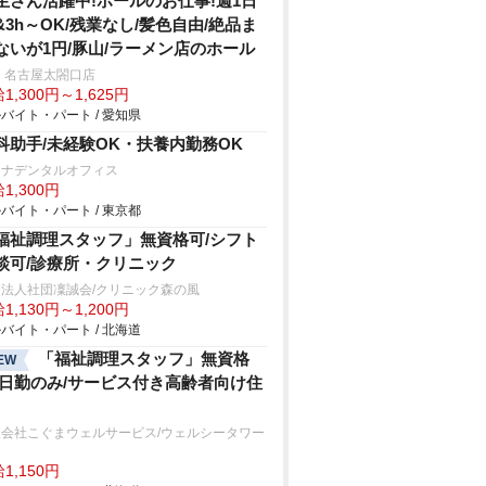
生さん活躍中!ホールのお仕事!週1日
&3h～OK/残業なし/髪色自由/絶品ま
ないが1円/豚山/ラーメン店のホール
 名古屋太閤口店
1,300円～1,625円
バイト・パート / 愛知県
科助手/未経験OK・扶養内勤務OK
レナデンタルオフィス
1,300円
バイト・パート / 東京都
福祉調理スタッフ」無資格可/シフト
談可/診療所・クリニック
法人社団凜誠会/クリニック森の風
1,130円～1,200円
バイト・パート / 北海道
「福祉調理スタッフ」無資格
EW
/日勤のみ/サービス付き高齢者向け住
限会社こぐまウェルサービス/ウェルシータワー
達
1,150円