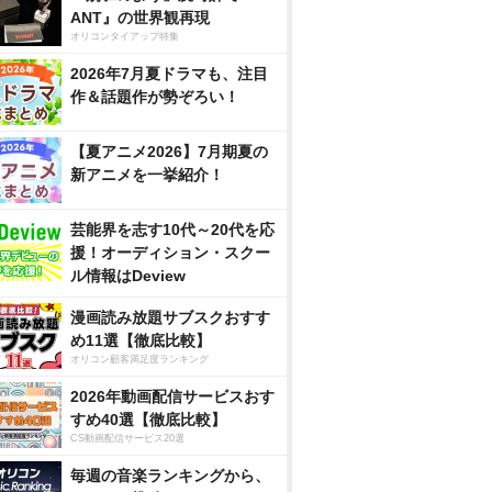
ANT』の世界観再現
オリコンタイアップ特集
2026年7月夏ドラマも、注目
作＆話題作が勢ぞろい！
【夏アニメ2026】7月期夏の
新アニメを一挙紹介！
芸能界を志す10代～20代を応
援！オーディション・スクー
ル情報はDeview
漫画読み放題サブスクおすす
め11選【徹底比較】
オリコン顧客満足度ランキング
2026年動画配信サービスおす
すめ40選【徹底比較】
CS動画配信サービス20選
毎週の音楽ランキングから、