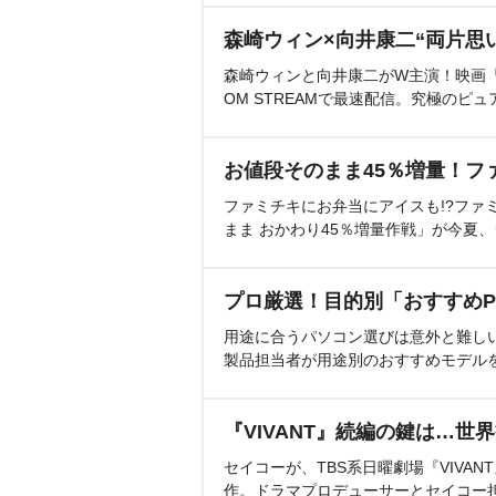
森崎ウィン×向井康二“両片思
森崎ウィンと向井康二がW主演！映画『（L
OM STREAMで最速配信。究極のピュ
お値段そのまま45％増量！フ
ファミチキにお弁当にアイスも!?ファ
まま おかわり45％増量作戦」が今夏
プロ厳選！目的別「おすすめP
用途に合うパソコン選びは意外と難し
製品担当者が用途別のおすすめモデル
『VIVANT』続編の鍵は…世
セイコーが、TBS系日曜劇場『VIVA
作。ドラマプロデューサーとセイコー