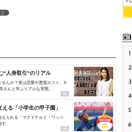
アル
フジ
1
2
む“人身取引”のリアル
3
ませんか？実は恋愛や悪質ホスト、S
海荷さんと学ぶリアルな実態。
4
支える「小学生の甲子園」
5
与えられる「マクドナルド・ワッペ
6
指す