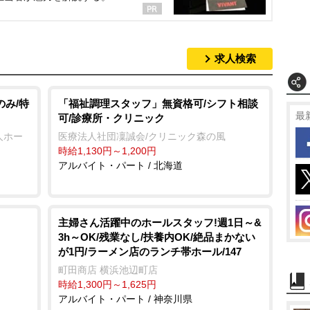
求人検索
のみ/特
「福祉調理スタッフ」無資格可/シフト相談
最
可/診療所・クリニック
人ホー
医療法人社団凜誠会/クリニック森の風
時給1,130円～1,200円
アルバイト・パート / 北海道
主婦さん活躍中のホールスタッフ!週1日～&
3h～OK/残業なし/扶養内OK/絶品まかない
が1円/ラーメン店のランチ帯ホール/147
町田商店 横浜池辺町店
時給1,300円～1,625円
アルバイト・パート / 神奈川県