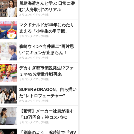
川島海荷さんと学ぶ 日常に潜
む“人身取引”のリアル
オリコンタイアップ特集
マクドナルドが40年にわたり
支える「小学生の甲子園」
オリコンタイアップ特集
森崎ウィン×向井康二“両片思
い”にキュンが止まらん！
オリコンタイアップ特集
デカすぎ都市伝説発生!?ファ
ミマ45％増量作戦再来
オリコンタイアップ特集
SUPER★DRAGON、自ら描い
た”レトロフューチャー”
オリコンタイアップ特集
【驚愕】メーカー社員が推す
「10万円台」神コスパPC
オリコンタイアップ特集
「別班のよう」腕時計で『VIV