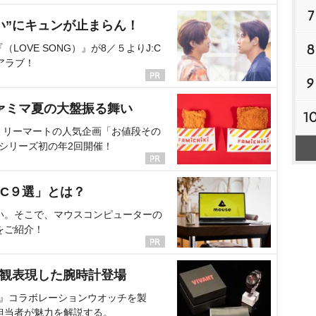
7
い”にキュンが止まらん！
8
OVE SONG）』が8／５よりJ:C
アラブ！
9
ァミマ夏の大盤振る舞い
1
ミリーマートの人気企画「お値段その
、シリーズ初の年2回開催！
C９選」とは？
い。そこで、マウスコンピューターの
をご紹介！
界観表現した腕時計登場
NT』コラボレーションウオッチを製
担当者が魅力を解説する。