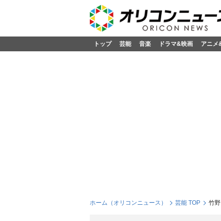
トップ
芸能
音楽
ドラマ&映画
アニメ
ホーム（オリコンニュース）
芸能 TOP
竹野