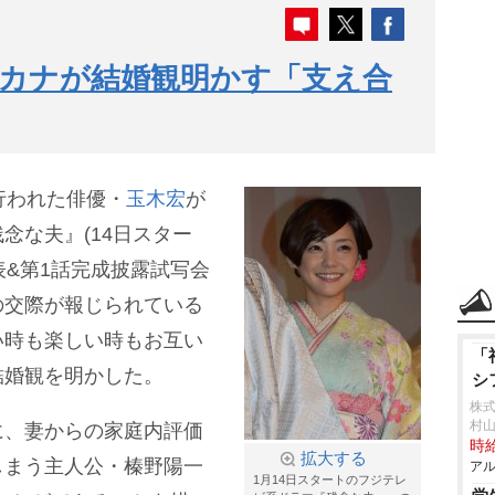
カナが結婚観明かす「支え合
行われた俳優・
玉木宏
が
念な夫』(14日スター
発表&第1話完成披露試写会
の交際が報じられている
い時も楽しい時もお互い
「
結婚観を明かした。
シ
株
村
に、妻からの家庭内評価
時給
拡大する
しまう主人公・榛野陽一
アル
1月14日スタートのフジテレ