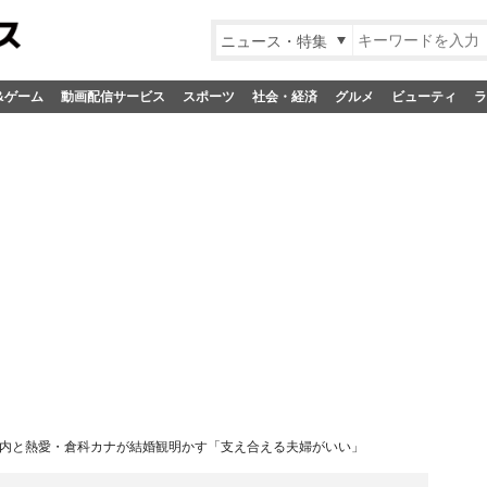
ニュース・特集
&ゲーム
動画配信サービス
スポーツ
社会・経済
グルメ
ビューティ
ラ
内と熱愛・倉科カナが結婚観明かす「支え合える夫婦がいい」