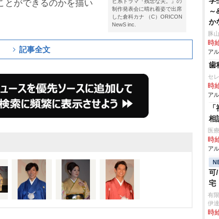
学
ることができるのかを描い
ビ系ドラマ『残念な夫。』の
制作発表会に晴れ着姿で出席
～
。
した倉科カナ （C）ORICON
か
NewS inc.
豚山
時給
記事全文
アル
歯
セ
時給
アル
「
相
医療
時給
アル
N
可
宅
有
伊
時給