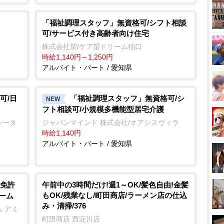
「福祉調理スタッフ」無資格可/シフト相談
可/サービス付き高齢者向け住宅
株式会社望/ケア望ドリーム稲口
時給1,140円～1,250円
アルバイト・パート / 愛知県
可/日
「福祉調理スタッフ」無資格可/シ
NEW
フト相談可/小規模多機能型居宅介護
シータ
ジャパンマインド 株式会社/オアシスヴィラ
時給1,140円
アルバイト・パート / 愛知県
免許
午前中の3時間だけ!週1～OK/髪色自由!金髪
もOK/残業なし/町田商店/ラーメン店の仕込
ーム
み・清掃/376
 アミ
町田商店 西淀川店