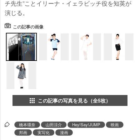
チ先生”ことイリーナ・イェラビッチ役を知英が
演じる。
この記事の画像
この記事の写真を見る（全5枚）
橋本環奈
山田涼介
Hey!Say!JUMP
映画
邦画
実写化
漫画