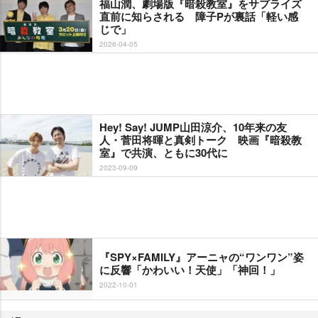
福山潤、劇場版『暗殺教室』をサプライズ
直前に知らされる 障子Pが裏話「軽い感
じで」
2026-04-05
Hey! Say! JUMP山田涼介、10年来の友
人・菅田将暉と真剣トーク 映画『暗殺教
室』で共演、ともに30代に
2023-09-09
『SPY×FAMILY』アーニャの“ワンワン”姿
に反響「かわいい！天使」「神回！」
2022-10-01