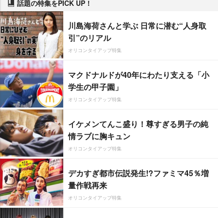
話題の特集をPICK UP！
川島海荷さんと学ぶ 日常に潜む“人身取
引”のリアル
オリコンタイアップ特集
マクドナルドが40年にわたり支える「小
学生の甲子園」
オリコンタイアップ特集
イケメンてんこ盛り！尊すぎる男子の純
情ラブに胸キュン
オリコンタイアップ特集
デカすぎ都市伝説発生!?ファミマ45％増
量作戦再来
オリコンタイアップ特集