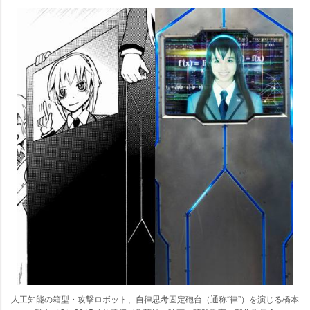
人工知能の箱型・攻撃ロボット、自律思考固定砲台（通称“律”）を演じる橋本