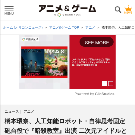
ホーム (オリコンニュース)
アニメ&ゲーム TOP
アニメ
橋本環奈、人工知能ロ
SEE MORE
Powered by 
GliaStudios
M
ニュース
アニメ
u
t
橋本環奈、人工知能ロボット・自律思考固定
e
砲台役で『暗殺教室』出演 二次元アイドルと