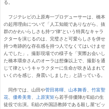
る。
フジテレビの上原寿一プロデューサーは、橋本
の起用理由について「人工知能でありながら、抜
群のかわいらしさも持つ“律”という特異なキャラ
クターを演じるのは、完璧さと可愛らしさを併せ
持つ奇跡的な存在感を持つ人でなくてはいけませ
んでした」。撮影現場での様子を「実際お会いし
た橋本環奈さんのオーラは想像以上で、撮影を通
じて律というキャラクターに生命が吹き込まれて
いくのを感じ、身震いしました」と語っている。
同作では、山田
菅田将暉
、
山本舞香
、
竹富聖
花
、
優希美青
、
上原実矩
ら若手俳優陣がE組の生
徒役で出演。E組の外国語教師である殺し屋“ビッ