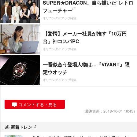
SUPER★DRAGON、自ら描いた”レトロ
フューチャー”
オリコンタイアップ特集
【驚愕】メーカー社員が推す「10万円
台」神コスパPC
オリコンタイアップ特集
一番似合う登場人物は…『VIVANT』限
定ウオッチ
オリコンタイアップ特集
コメントする・見る
（最終更新：2018-10-31 10:45）
新着トレンド