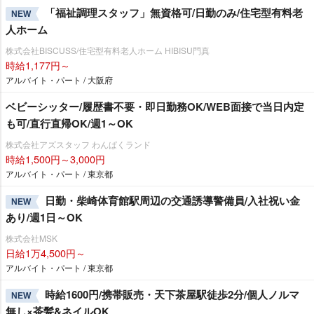
「福祉調理スタッフ」無資格可/日勤のみ/住宅型有料老
NEW
人ホーム
株式会社BISCUSS/住宅型有料老人ホーム HIBISU門真
時給1,177円～
アルバイト・パート / 大阪府
ベビーシッター/履歴書不要・即日勤務OK/WEB面接で当日内定
も可/直行直帰OK/週1～OK
株式会社アズスタッフ わんぱくランド
時給1,500円～3,000円
アルバイト・パート / 東京都
日勤・柴崎体育館駅周辺の交通誘導警備員/入社祝い金
NEW
あり/週1日～OK
株式会社MSK
日給1万4,500円～
アルバイト・パート / 東京都
時給1600円/携帯販売・天下茶屋駅徒歩2分/個人ノルマ
NEW
無し×茶髪&ネイルOK