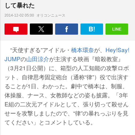
して暴れた
オリコンニュース
2014-12-02 05:00
“天使すぎる”アイドル・
橋本環奈
が、
Hey!Say!
JUMP
の
山田涼介
が主演する映画『暗殺教室』
（3月21日公開）に、箱型の人工知能の攻撃ロボ
ット、自律思考固定砲台（通称“律”）役で出演す
ることが1日、わかった。劇中で橋本は、制服、
体操服、ナース、女教師などの姿も披露。「3年
E組の二次元アイドルとして、張り切って殺せん
せーを攻撃しましたので、“律”の暴れっぷりを見
てください」とコメントしている。