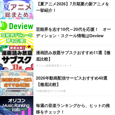
【夏アニメ2026】7月期夏の新アニメを
一挙紹介！
芸能界を志す10代～20代を応援！ オー
ディション・スクール情報はDeview
漫画読み放題サブスクおすすめ11選【徹
底比較】
オリコン顧客満足度ランキング
2026年動画配信サービスおすすめ40選
【徹底比較】
CS動画配信サービス20選
毎週の音楽ランキングから、ヒットの推
移をチェック！