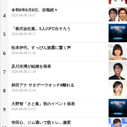
令和8年8月8日、吉報続々
4
2026-08-08 18:17
「株式会社嵐」5人のFC出そろう
5
2026-08-08 09:17
松本伊代、すっぴん披露に驚く声
6
2026-08-09 11:30
及川光博が結婚を発表
7
2026-08-08 11:34
林田アナ サタデーウオッチ9離れる
8
2026-08-08 22:14
大野智「さと島」初のイベント発表
9
2026-08-09 13:15
寺田心、ジム通いで筋トレ…激変