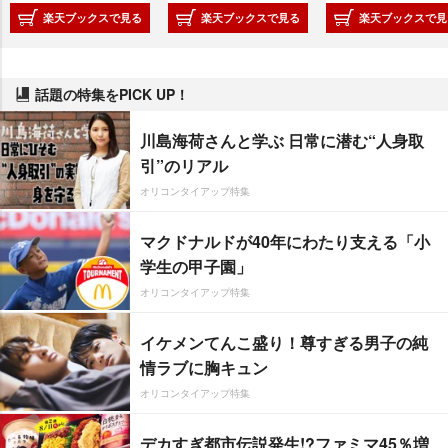
楽天ブックスで見る
楽天ブックスで見る
楽天ブックスで見
話題の特集をPICK UP！
川島海荷さんと学ぶ 日常に潜む“人身取
引”のリアル
オリコンタイアップ特集
マクドナルドが40年にわたり支える「小
学生の甲子園」
オリコンタイアップ特集
イケメンてんこ盛り！尊すぎる男子の純
情ラブに胸キュン
オリコンタイアップ特集
デカすぎ都市伝説発生!?ファミマ45％増