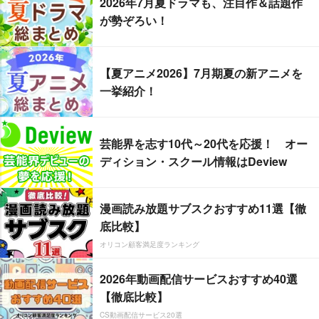
2026年7月夏ドラマも、注目作＆話題作
が勢ぞろい！
【夏アニメ2026】7月期夏の新アニメを
一挙紹介！
芸能界を志す10代～20代を応援！ オー
ディション・スクール情報はDeview
漫画読み放題サブスクおすすめ11選【徹
底比較】
オリコン顧客満足度ランキング
2026年動画配信サービスおすすめ40選
【徹底比較】
CS動画配信サービス20選