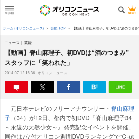
ホーム (オリコンニュース)
芸能 TOP
【動画】脊山麻理子、初DVDは“酒のつまみ
ニュース
芸能
【動画】脊山麻理子、初DVDは“酒のつまみ”
スタッフに「笑われた」
オリコンニュース
2014-07-12 16:36
元日本テレビのフリーアナウンサー・
脊山麻理
子
（34）が12日、都内で初DVD『脊山麻理子34
～永遠の天然少女～』発売記念イベントを開催。
同作は7/7付オリコン週間DVDランキングで℃-ut