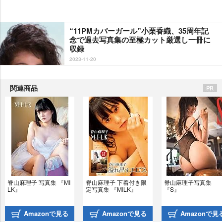
“11PMカバーガール”小栗香織、35周年記
念で過去写真集の至極カット厳選し一冊に
収録
2023-11-20
関連商品
脊山麻理子 写真集 『MI
脊山麻理子 下着付き限
脊山麻理子写真集 
LK』
定写真集 『MILK』
『S』
Amazonで見る
Amazonで見る
Amazonで見