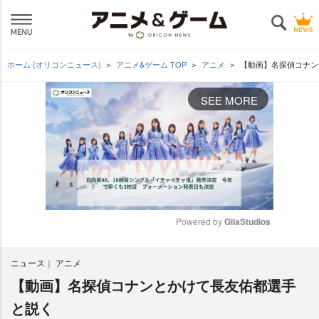
ホーム (オリコンニュース)
アニメ&ゲーム TOP
アニメ
【動画】名探偵コナン
SEE MORE
Powered by 
GliaStudios
M
ニュース
アニメ
u
t
【動画】名探偵コナンとかけて長友佑都選手
e
と説く