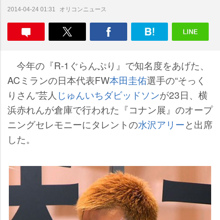
オリコンニュース
2014-04-24 01:31
今年の『R-1ぐらんぷり』で知名度をあげた、
ACミランの日本代表FW
本田圭佑
選手の“そっく
りさん”芸人
じゅんいちダビッドソン
が23日、横
浜赤れんが倉庫で行われた『コナン展』のオープ
ニングセレモニーにタレントの
水沢アリー
と出席
した。