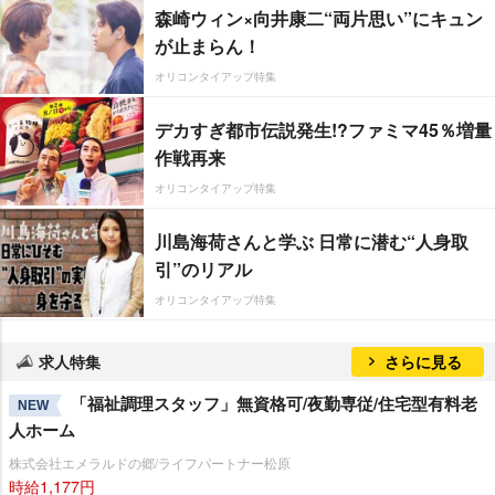
森崎ウィン×向井康二“両片思い”にキュン
が止まらん！
オリコンタイアップ特集
デカすぎ都市伝説発生!?ファミマ45％増量
作戦再来
オリコンタイアップ特集
川島海荷さんと学ぶ 日常に潜む“人身取
引”のリアル
オリコンタイアップ特集
求人特集
さらに見る
「福祉調理スタッフ」無資格可/夜勤専従/住宅型有料老
NEW
人ホーム
株式会社エメラルドの郷/ライフパートナー松原
時給1,177円