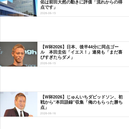
佑は前田大然の動きに評価「流れからの得
点です」
2026-06-15
【W杯2026】日本、後半44分に同点ゴー
ル 本田圭佑「イエス！」連発も「まだ喜
びすぎたらダメ」
2026-06-15
【W杯2026】じゅんいちダビッドソン、初
戦から“本田語録”収集「俺のもらった勝ち
点」
2026-06-16