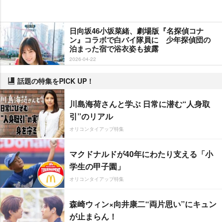
日向坂46小坂菜緒、劇場版『名探偵コナ
ン』コラボで白バイ隊員に 少年探偵団の
泊まった宿で浴衣姿も披露
2026-04-22
話題の特集をPICK UP！
川島海荷さんと学ぶ 日常に潜む“人身取
引”のリアル
オリコンタイアップ特集
マクドナルドが40年にわたり支える「小
学生の甲子園」
オリコンタイアップ特集
森崎ウィン×向井康二“両片思い”にキュン
が止まらん！