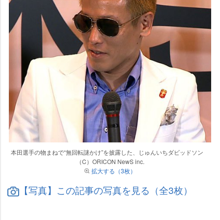
本田選手の物まねで“無回転謎かけ”を披露した、じゅんいちダビッドソン
（C）ORICON NewS inc.
拡大する（3枚）
【写真】この記事の写真を見る（全3枚）