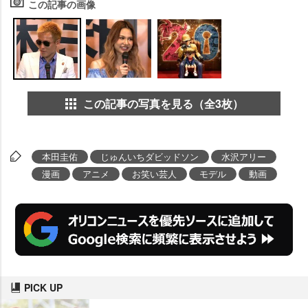
この記事の画像
この記事の写真を見る（全3枚）
本田圭佑
じゅんいちダビッドソン
水沢アリー
漫画
アニメ
お笑い芸人
モデル
動画
PICK UP