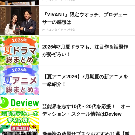
『VIVANT』限定ウオッチ、プロデュー
サーの感想は
オリコンタイアップ特集
2026年7月夏ドラマも、注目作＆話題作
が勢ぞろい！
【夏アニメ2026】7月期夏の新アニメを
一挙紹介！
芸能界を志す10代～20代を応援！ オー
ディション・スクール情報はDeview
漫画読み放題サブスクおすすめ11選【徹