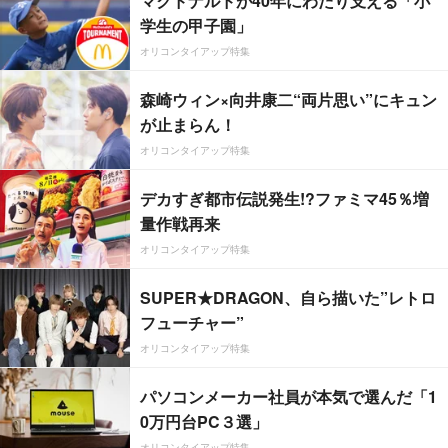
マクドナルドが40年にわたり支える「小
学生の甲子園」
オリコンタイアップ特集
森崎ウィン×向井康二“両片思い”にキュン
が止まらん！
オリコンタイアップ特集
デカすぎ都市伝説発生!?ファミマ45％増
量作戦再来
オリコンタイアップ特集
SUPER★DRAGON、自ら描いた”レトロ
フューチャー”
オリコンタイアップ特集
パソコンメーカー社員が本気で選んだ「1
0万円台PC３選」
オリコンタイアップ特集