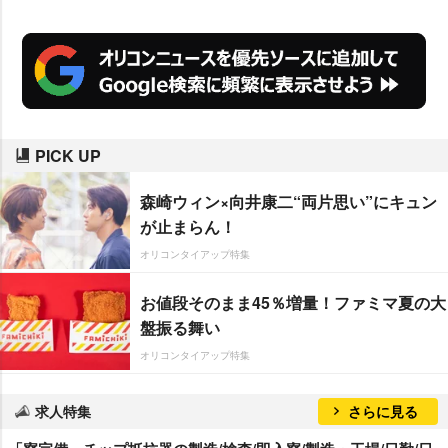
対策を意識して】という回答が上
位となっており、今もなお震災の
影響を受けてウォーターサーバー
を購入するユーザーが多いことが
明らかになった。
PICK UP
森崎ウィン×向井康二“両片思い”にキュン
が止まらん！
オリコンタイアップ特集
お値段そのまま45％増量！ファミマ夏の大
盤振る舞い
オリコンタイアップ特集
求人特集
さらに見る