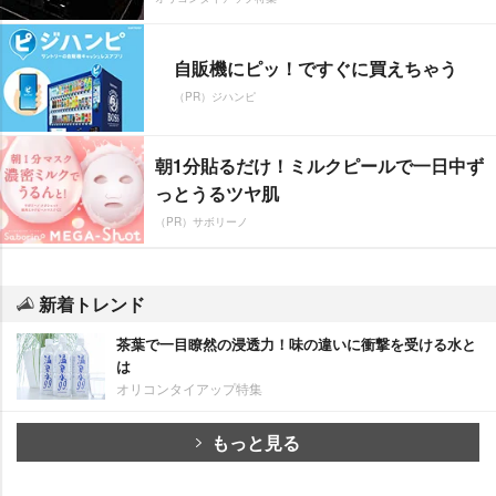
自販機にピッ！ですぐに買えちゃう
（PR）ジハンピ
朝1分貼るだけ！ミルクピールで一日中ず
っとうるツヤ肌
（PR）サボリーノ
新着トレンド
茶葉で一目瞭然の浸透力！味の違いに衝撃を受ける水と
は
オリコンタイアップ特集
もっと見る