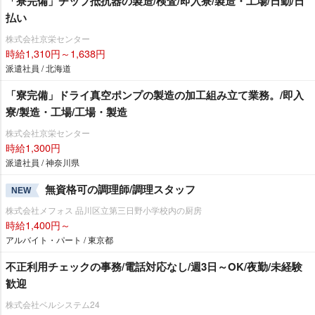
「寮完備」チップ抵抗器の製造/検査/即入寮/製造・工場/日勤/日
払い
株式会社京栄センター
時給1,310円～1,638円
派遣社員 / 北海道
「寮完備」ドライ真空ポンプの製造の加工組み立て業務。/即入
寮/製造・工場/工場・製造
株式会社京栄センター
時給1,300円
派遣社員 / 神奈川県
無資格可の調理師/調理スタッフ
NEW
株式会社メフォス 品川区立第三日野小学校内の厨房
時給1,400円～
アルバイト・パート / 東京都
不正利用チェックの事務/電話対応なし/週3日～OK/夜勤/未経験
歓迎
株式会社ベルシステム24