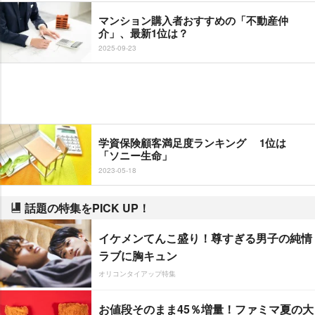
マンション購入者おすすめの「不動産仲
介」、最新1位は？
2025-09-23
学資保険顧客満足度ランキング 1位は
「ソニー生命」
2023-05-18
話題の特集をPICK UP！
イケメンてんこ盛り！尊すぎる男子の純情
ラブに胸キュン
オリコンタイアップ特集
お値段そのまま45％増量！ファミマ夏の大