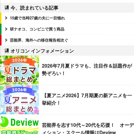
今、読まれている記事
15歳で当時27歳の夫に一目惚れ
研ナオコ、コンビニで買う商品
芸能界、海外への移住報告相次ぐ
オリコン インフォメーション
2026年7月夏ドラマも、注目作＆話題作が
勢ぞろい！
【夏アニメ2026】7月期夏の新アニメを一
挙紹介！
芸能界を志す10代～20代を応援！ オーデ
ィション・スクール情報はDeview