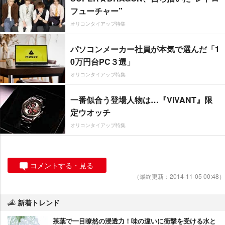
フューチャー”
オリコンタイアップ特集
パソコンメーカー社員が本気で選んだ「1
0万円台PC３選」
オリコンタイアップ特集
一番似合う登場人物は…『VIVANT』限
定ウオッチ
オリコンタイアップ特集
コメントする・見る
（最終更新：2014-11-05 00:48）
新着トレンド
茶葉で一目瞭然の浸透力！味の違いに衝撃を受ける水と