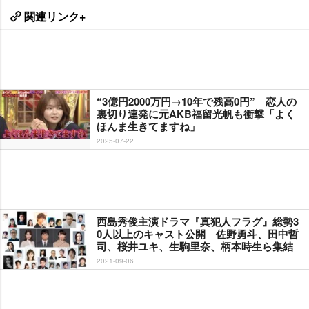
関連リンク+
“3億円2000万円→10年で残高0円” 恋人の
裏切り連発に元AKB福留光帆も衝撃「よく
ほんま生きてますね」
2025-07-22
西島秀俊主演ドラマ『真犯人フラグ』総勢3
0人以上のキャスト公開 佐野勇斗、田中哲
司、桜井ユキ、生駒里奈、柄本時生ら集結
2021-09-06