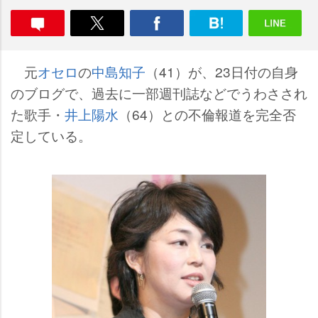
元
オセロ
の
中島知子
（41）が、23日付の自身
のブログで、過去に一部週刊誌などでうわさされ
た歌手・
井上陽水
（64）との不倫報道を完全否
定している。