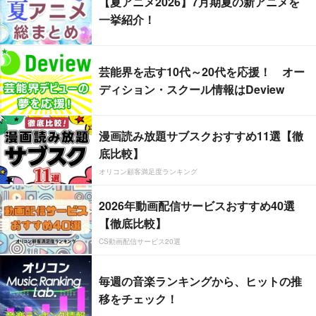
【夏アニメ2026】7月期夏の新アニメを
一挙紹介！
芸能界を志す10代～20代を応援！ オー
ディション・スクール情報はDeview
漫画読み放題サブスクおすすめ11選【徹
底比較】
オリコン顧客満足度ランキング
2026年動画配信サービスおすすめ40選
【徹底比較】
CS動画配信サービス20選
毎週の音楽ランキングから、ヒットの推
移をチェック！