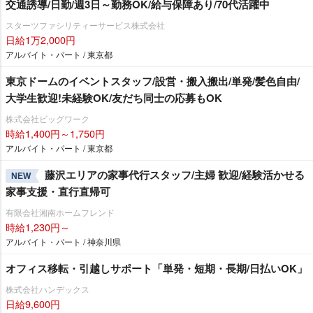
交通誘導/日勤/週3日～勤務OK/給与保障あり/70代活躍中
スターツファシリティーサービス株式会社
日給1万2,000円
アルバイト・パート / 東京都
東京ドームのイベントスタッフ/設営・搬入搬出/単発/髪色自由/
大学生歓迎!未経験OK/友だち同士の応募もOK
株式会社ビッグワーク
時給1,400円～1,750円
アルバイト・パート / 東京都
藤沢エリアの家事代行スタッフ/主婦 歓迎/経験活かせる
NEW
家事支援・直行直帰可
有限会社湘南ホームフレンド
時給1,230円～
アルバイト・パート / 神奈川県
オフィス移転・引越しサポート「単発・短期・長期/日払いOK」
株式会社ハンデックス
日給9,600円