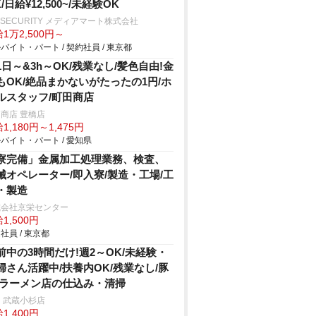
/日給¥12,500~/未経験OK
 SECURITY メディアマート株式会社
1万2,500円～
バイト・パート / 契約社員 / 東京都
1日～&3h～OK/残業なし/髪色自由!金
もOK/絶品まかないがたったの1円/ホ
ルスタッフ/町田商店
商店 豊橋店
1,180円～1,475円
バイト・パート / 愛知県
寮完備」金属加工処理業務、検査、
械オペレーター/即入寮/製造・工場/工
・製造
式会社京栄センター
1,500円
社員 / 東京都
前中の3時間だけ!週2～OK/未経験・
婦さん活躍中/扶養内OK/残業なし/豚
/ラーメン店の仕込み・清掃
 武蔵小杉店
1,400円