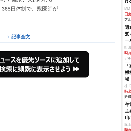
OK
365日体制で、獣医師が
MM
日給
アル
週
髪
記事全文
ー
町田
時給
アル
「
機
場
株
時給
派遣
午
主
山
豚山
時給