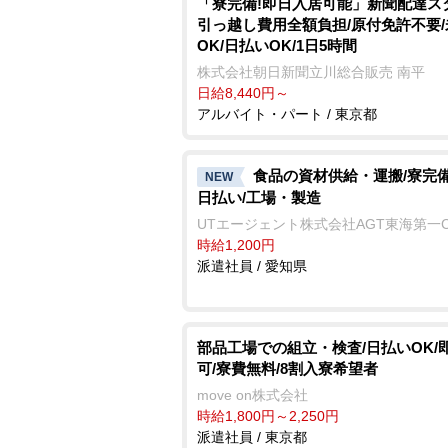
「寮完備!即日入居可能」新聞配達ス
引っ越し費用全額負担/原付免許不要
OK/日払いOK/1日5時間
株式会社朝日新聞立川総合販売 南平
日給8,440円～
アルバイト・パート / 東京都
食品の資材供給・運搬/寮完備
NEW
日払い/工場・製造
UTエージェント株式会社AGT東海第一
時給1,200円
派遣社員 / 愛知県
部品工場での組立・検査/日払いOK/
可/寮費無料/8割入寮希望者
move on株式会社
時給1,800円～2,250円
派遣社員 / 東京都