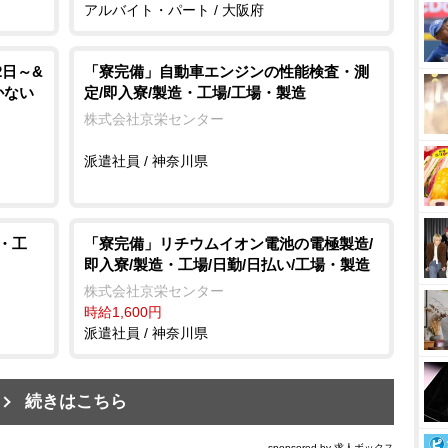
アルバイト・パート / 大阪府
2日～&
「寮完備」自動車エンジンの性能検査・測
かない
定/即入寮/製造・工場/工場・製造
株式会社京栄センター
派遣社員 / 神奈川県
・工
「寮完備」リチウムイオン電池の電極製造/
即入寮/製造・工場/日勤/日払い/工場・製造
株式会社京栄センター
時給1,600円
派遣社員 / 神奈川県
続きはこちら
sponsored by 求人ボックス