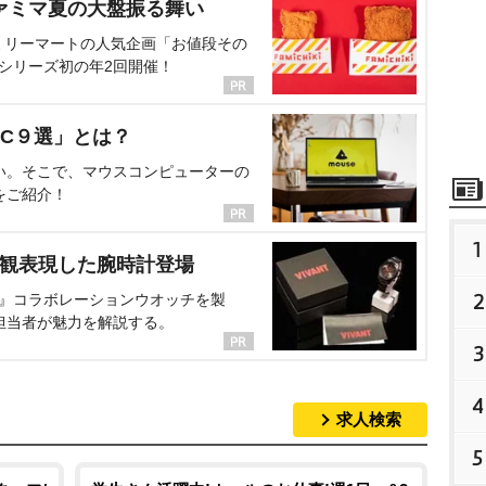
ァミマ夏の大盤振る舞い
ミリーマートの人気企画「お値段その
、シリーズ初の年2回開催！
C９選」とは？
い。そこで、マウスコンピューターの
をご紹介！
1
界観表現した腕時計登場
2
NT』コラボレーションウオッチを製
担当者が魅力を解説する。
3
4
求人検索
5