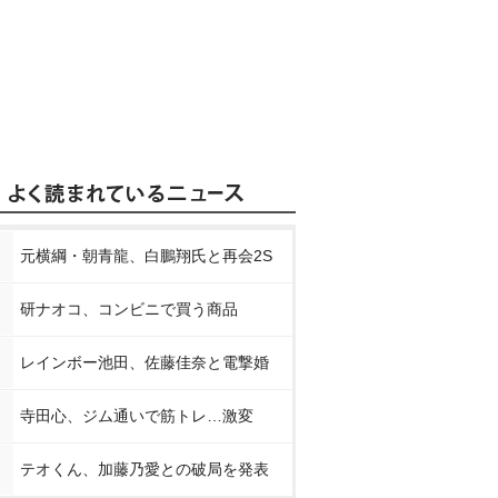
元横綱・朝青龍、白鵬翔氏と再会2S
研ナオコ、コンビニで買う商品
レインボー池田、佐藤佳奈と電撃婚
寺田心、ジム通いで筋トレ…激変
テオくん、加藤乃愛との破局を発表