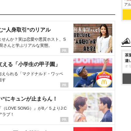
アル
む“人身取引”のリアル
ませんか？実は恋愛や悪質ホスト、S
海荷さんと学ぶリアルな実態。
茶
違
支える「小学生の甲子園」
オ
与えられる「マクドナルド・ワッペ
指す
い”にキュンが止まらん！
OVE SONG）』が8／５よりJ:C
アラブ！