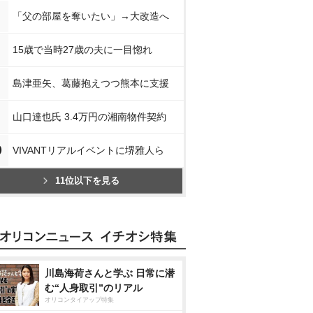
「父の部屋を奪いたい」→大改造へ
15歳で当時27歳の夫に一目惚れ
島津亜矢、葛藤抱えつつ熊本に支援
山口達也氏 3.4万円の湘南物件契約
0
VIVANTリアルイベントに堺雅人ら
11位以下を見る
川島海荷さんと学ぶ 日常に潜
む“人身取引”のリアル
オリコンタイアップ特集