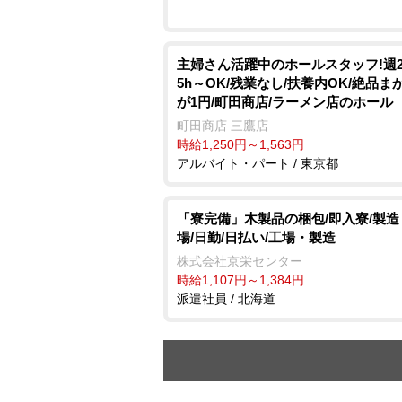
主婦さん活躍中のホールスタッフ!週
5h～OK/残業なし/扶養内OK/絶品ま
が1円/町田商店/ラーメン店のホール
町田商店 三鷹店
時給1,250円～1,563円
アルバイト・パート / 東京都
「寮完備」木製品の梱包/即入寮/製造
場/日勤/日払い/工場・製造
株式会社京栄センター
時給1,107円～1,384円
派遣社員 / 北海道