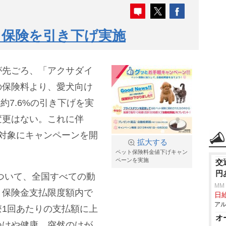
ト保険を引き下げ実施
が先ごろ、「アクサダイ
の保険料より、愛犬向け
約7.6%の引き下げを実
変更はない。これに伴
対象にキャンペーンを開
拡大する
ペット保険料金値下げキャン
ペーンを実施
交
円
ついて、全国すべての動
MM
、保険金支払限度額内で
日給
アル
1回あたりの支払額に上
オ
つけや健康、突然のけが