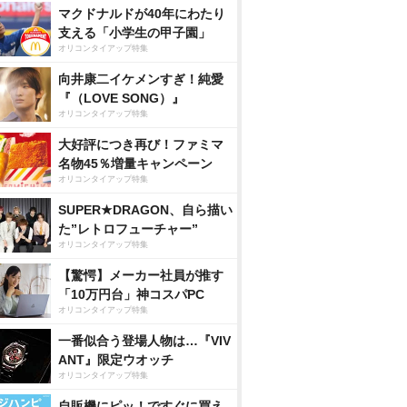
マクドナルドが40年にわたり
支える「小学生の甲子園」
オリコンタイアップ特集
向井康二イケメンすぎ！純愛
『（LOVE SONG）』
オリコンタイアップ特集
大好評につき再び！ファミマ
名物45％増量キャンペーン
オリコンタイアップ特集
SUPER★DRAGON、自ら描い
た”レトロフューチャー”
オリコンタイアップ特集
【驚愕】メーカー社員が推す
「10万円台」神コスパPC
オリコンタイアップ特集
一番似合う登場人物は…『VIV
ANT』限定ウオッチ
オリコンタイアップ特集
自販機にピッ！ですぐに買え