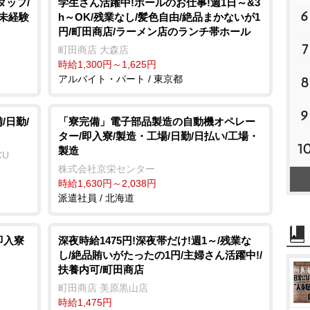
タッフ/
学生さん活躍中!ホールのお仕事!週1日～&3
6
/未経験
h～OK/残業なし/髪色自由/絶品まかないが1
円/町田商店/ラーメン店のランチ帯ホール
7
町田商店 大森店
時給1,300円～1,625円
アルバイト・パート / 東京都
8
9
/日勤/
「寮完備」電子部品製造の自動機オペレー
ター/即入寮/製造・工場/日勤/日払い/工場・
1
製造
CU
株式会社京栄センター
時給1,630円～2,038円
派遣社員 / 北海道
即入寮
深夜時給1475円!深夜帯だけ!週1～/残業な
し/絶品賄いがたったの1円/主婦さん活躍中!/
扶養内可/町田商店
町田商店 美原黒山店
時給1,475円