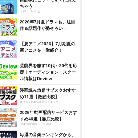
ちゃう
（PR）ジハンピ
2026年7月夏ドラマも、注目
作＆話題作が勢ぞろい！
【夏アニメ2026】7月期夏の
新アニメを一挙紹介！
芸能界を志す10代～20代を応
援！オーディション・スクー
ル情報はDeview
漫画読み放題サブスクおすす
め11選【徹底比較】
オリコン顧客満足度ランキング
2026年動画配信サービスおす
すめ40選【徹底比較】
CS動画配信サービス20選
毎週の音楽ランキングから、