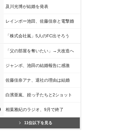
及川光博が結婚を発表
レインボー池田、佐藤佳奈と電撃婚
「株式会社嵐」5人のFC出そろう
「父の部屋を奪いたい」→大改造へ
ジャンボ、池田の結婚報告に感激
佐藤佳奈アナ、退社の理由は結婚
白濱亜嵐、姪っ子たちと2ショット
0
相葉雅紀のラジオ、9月で終了
11位以下を見る