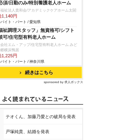
必須/日勤のみ/特別養護老人ホーム
会福祉法人貴和会/アカデミックケアホーム太閤
1,140円
バイト・パート / 愛知県
福祉調理スタッフ」無資格可/シフト
談可/住宅型有料老人ホーム
会社エム・アップ/住宅型有料老人ホーム みど
の郷横浜鴨居
1,225円
バイト・パート / 神奈川県
続きはこちら
sponsored by 求人ボックス
テオくん、加藤乃愛との破局を発表
戸塚純貴、結婚を発表