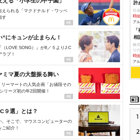
支える「小学生の甲子園」
許
与えられる「マクドナルド・ワッペ
社
時給
指す
アル
「
い”にキュンが止まらん！
相
株式
OVE SONG）』が8／５よりJ:C
り
アラブ！
時給
アル
ァミマ夏の大盤振る舞い
ミリーマートの人気企画「お値段その
、シリーズ初の年2回開催！
C９選」とは？
1
い。そこで、マウスコンピューターの
をご紹介！
2