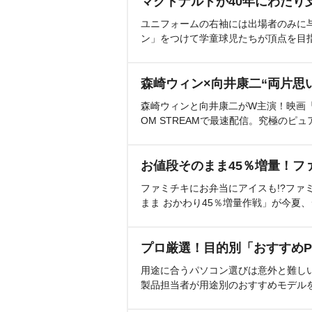
マクドナルドが40年にわたり
ユニフォームの右袖には出場者のみに
ン」をつけて学童球児たちが頂点を目
森崎ウィン×向井康二“両片思
森崎ウィンと向井康二がW主演！映画『（L
OM STREAMで最速配信。究極のピュ
お値段そのまま45％増量！フ
ファミチキにお弁当にアイスも!?ファ
まま おかわり45％増量作戦」が今夏
プロ厳選！目的別「おすすめP
用途に合うパソコン選びは意外と難し
製品担当者が用途別のおすすめモデル