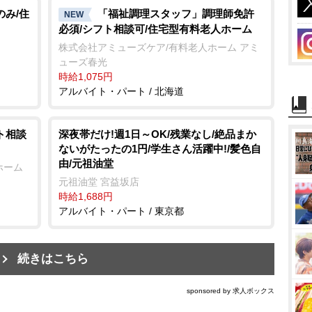
のみ/住
「福祉調理スタッフ」調理師免許
NEW
必須/シフト相談可/住宅型有料老人ホーム
株式会社アミューズケア/有料老人ホーム アミ
ューズ春光
時給1,075円
アルバイト・パート / 北海道
ト相談
深夜帯だけ!週1日～OK/残業なし/絶品まか
ないがたったの1円/学生さん活躍中!/髪色自
由/元祖油堂
ホーム
元祖油堂 宮益坂店
時給1,688円
アルバイト・パート / 東京都
続きはこちら
sponsored by 求人ボックス