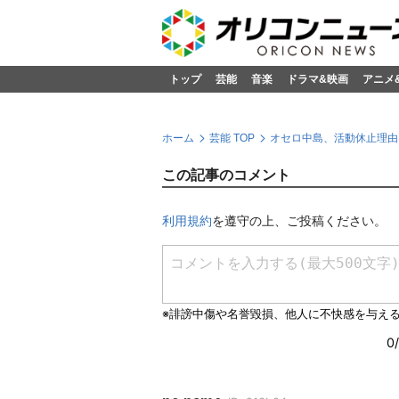
トップ
芸能
音楽
ドラマ&映画
アニメ
ホーム
芸能 TOP
オセロ中島、活動休止理由
この記事のコメント
利用規約
を遵守の上、ご投稿ください。