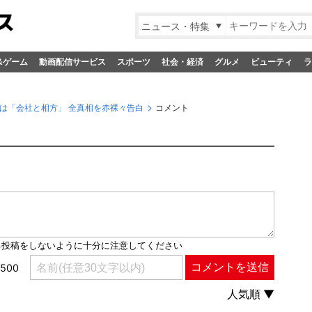
ニュース・特集
&ゲーム
動画配信サービス
スポーツ
社会・経済
グルメ
ビューティ
ラ
は「会社と相方」 全真相を赤裸々告白
コメント