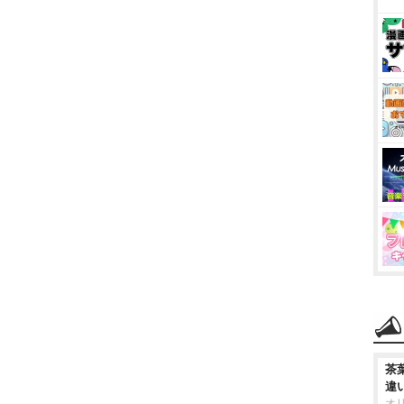
茶
違
オ