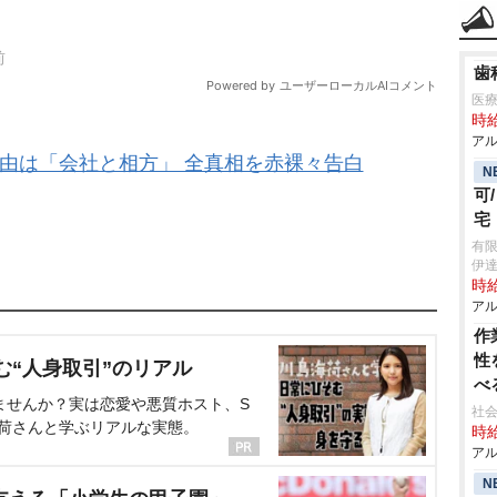
歯
医療
時給
アル
由は「会社と相方」 全真相を赤裸々告白
N
可
宅
有
伊
時給
アル
作
性
む“人身取引”のリアル
べ
ませんか？実は恋愛や悪質ホスト、S
社会
海荷さんと学ぶリアルな実態。
時給
アル
N