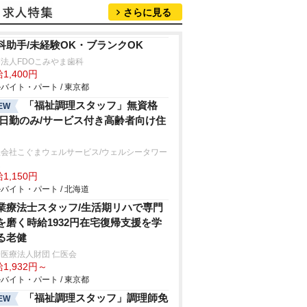
さらに見る
科助手/未経験OK・ブランクOK
法人FDOこみやま歯科
1,400円
バイト・パート / 東京都
「福祉調理スタッフ」無資格
EW
/日勤のみ/サービス付き高齢者向け住
限会社こぐまウェルサービス/ウェルシータワー
達
1,150円
バイト・パート / 北海道
業療法士スタッフ/生活期リハで専門
を磨く時給1932円在宅復帰支援を学
る老健
医療法人財団 仁医会
1,932円～
バイト・パート / 東京都
「福祉調理スタッフ」調理師免
EW