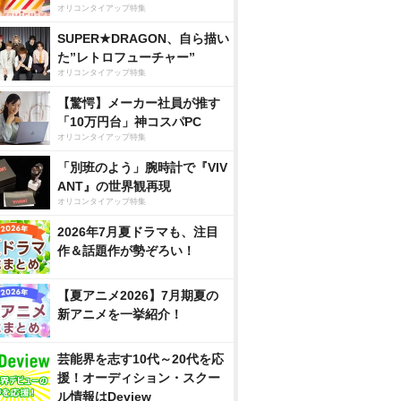
オリコンタイアップ特集
SUPER★DRAGON、自ら描い
た”レトロフューチャー”
オリコンタイアップ特集
【驚愕】メーカー社員が推す
「10万円台」神コスパPC
オリコンタイアップ特集
「別班のよう」腕時計で『VIV
ANT』の世界観再現
オリコンタイアップ特集
2026年7月夏ドラマも、注目
作＆話題作が勢ぞろい！
【夏アニメ2026】7月期夏の
新アニメを一挙紹介！
芸能界を志す10代～20代を応
援！オーディション・スクー
ル情報はDeview