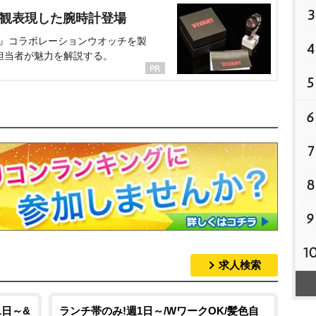
3
界観表現した腕時計登場
NT』コラボレーションウオッチを製
4
担当者が魅力を解説する。
5
6
7
8
9
1
求人検索
1日～&
ランチ帯のみ!週1日～/WワークOK/髪色自