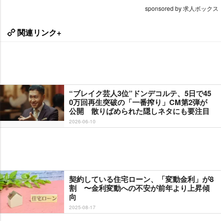
sponsored by 求人ボックス
関連リンク+
“ブレイク芸人3位”ドンデコルテ、5日で45
0万回再生突破の「一番搾り」CM第2弾が
公開 散りばめられた隠しネタにも要注目
2026-06-10
契約している住宅ローン、「変動金利」が8
割 〜金利変動への不安が前年より上昇傾
向
2025-08-17