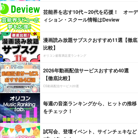
芸能界を志す10代～20代を応援！ オーデ
ィション・スクール情報はDeview
漫画読み放題サブスクおすすめ11選【徹底
比較】
オリコン顧客満足度ランキング
2026年動画配信サービスおすすめ40選
【徹底比較】
CS動画配信サービス20選
毎週の音楽ランキングから、ヒットの推移
をチェック！
試写会、登壇イベント、サインチェキなど