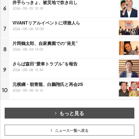
井手らっきょ、被災地で炊き出し
6
2026-08-05 10:39
VIVANTリアルイベントに堺雅人ら
7
2026-08-06 18:00
片岡鶴太郎、自家農園での“発見”
8
2026-08-04 14:05
さらば森田“愛車トラブル”を報告
9
2026-08-06 15:44
元横綱・朝青龍、白鵬翔氏と再会2S
10
2026-08-06 16:16
もっと見る
ニュース一覧へ戻る