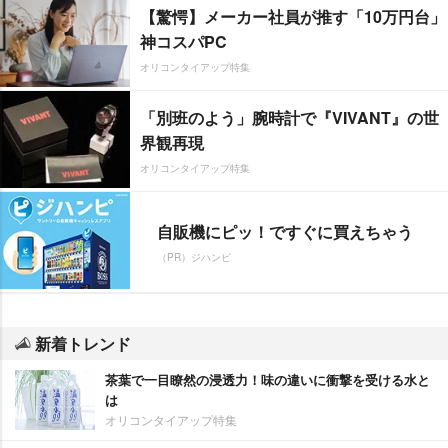
【驚愕】メーカー社員が推す「10万円台」
神コスパPC
オリコンタイアップ特集
「別班のよう」腕時計で『VIVANT』の世
界観再現
オリコンタイアップ特集
自販機にピッ！ですぐに買えちゃう
（PR）ジハンピ
新着トレンド
茶葉で一目瞭然の浸透力！味の違いに衝撃を受ける水と
は
オリコンタイアップ特集