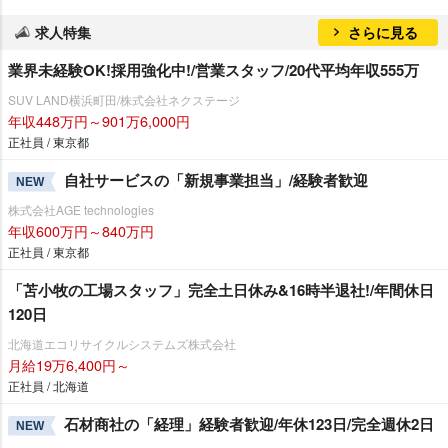
求人特集
さらに見る
業界未経験OK!採用強化中!/営業スタッフ/20代平均年収555万
SUV LAND横浜町田/株式会社ネクステージ
年収448万円～901万6,000円
正社員 / 東京都
自社サービスの「新規事業担当」/経験者歓迎
NEW
株式会社AGE technologies
年収600万円～840万円
正社員 / 東京都
「苫小牧の工場スタッフ」完全土日休み&16時半退社!/年間休日
120日
北海道エコリサイクルシステムズ株式会社
月給19万6,400円～
正社員 / 北海道
石材商社の「経理」経験者歓迎/年休123日/完全週休2日
NEW