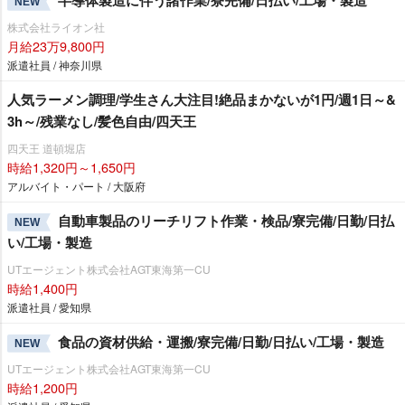
NEW
株式会社ライオン社
月給23万9,800円
派遣社員 / 神奈川県
人気ラーメン調理/学生さん大注目!絶品まかないが1円/週1日～&
3h～/残業なし/髪色自由/四天王
四天王 道頓堀店
時給1,320円～1,650円
アルバイト・パート / 大阪府
自動車製品のリーチリフト作業・検品/寮完備/日勤/日払
NEW
い/工場・製造
UTエージェント株式会社AGT東海第一CU
時給1,400円
派遣社員 / 愛知県
食品の資材供給・運搬/寮完備/日勤/日払い/工場・製造
NEW
UTエージェント株式会社AGT東海第一CU
時給1,200円