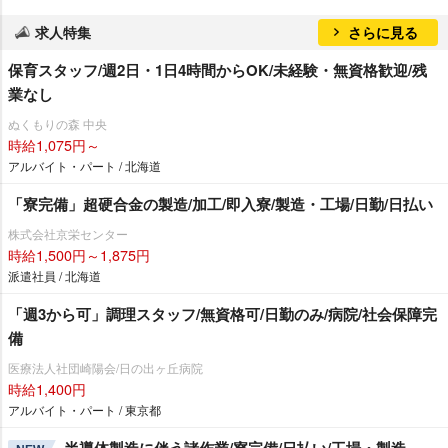
求人特集
さらに見る
保育スタッフ/週2日・1日4時間からOK/未経験・無資格歓迎/残
業なし
ぬくもりの森 中央
時給1,075円～
アルバイト・パート / 北海道
「寮完備」超硬合金の製造/加工/即入寮/製造・工場/日勤/日払い
株式会社京栄センター
時給1,500円～1,875円
派遣社員 / 北海道
「週3から可」調理スタッフ/無資格可/日勤のみ/病院/社会保障完
備
医療法人社団崎陽会/日の出ヶ丘病院
時給1,400円
アルバイト・パート / 東京都
半導体製造に伴う諸作業/寮完備/日払い/工場・製造