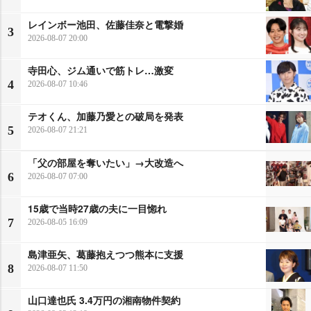
レインボー池田、佐藤佳奈と電撃婚
3
2026-08-07 20:00
寺田心、ジム通いで筋トレ…激変
4
2026-08-07 10:46
テオくん、加藤乃愛との破局を発表
5
2026-08-07 21:21
「父の部屋を奪いたい」→大改造へ
6
2026-08-07 07:00
15歳で当時27歳の夫に一目惚れ
7
2026-08-05 16:09
島津亜矢、葛藤抱えつつ熊本に支援
8
2026-08-07 11:50
山口達也氏 3.4万円の湘南物件契約