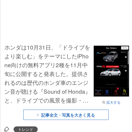
ホンダは10月31日、「ドライブを
より楽しむ」をテーマにしたiPho
ne向けの無料アプリ2種を11月中
旬に公開すると発表した。提供さ
れるのは歴代のホンダ車のエンジ
ン音が聴ける『Sound of Honda』
と、ドライブでの風景を撮影・編
拡大する
集する『ROADMOVIES』。これ
記事全文・写真を大きく見る
らはクルマと人の豊かな関係を考
える同社のプロジェクト『dots(ド
トレンド