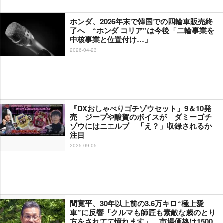
ホンダ、2026年末で韓国での四輪車販売終
了へ “ホンダ コリア”は今後「二輪事業を
中核事業と位置付け…」
2026-04-23
『DXおしゃべりゴチゾウセット』9＆10発
売 ジープや酸賀のボイスが ダミーゴチ
ゾウにはニエルブ 「え？」収録されるか
注目
2025-09-05
間寛平、30年以上前の3.6万キロ“極上愛
車”に反響「クルマも師匠も素敵な歳のとり
方をされてて憧れます」 市場価格は1500