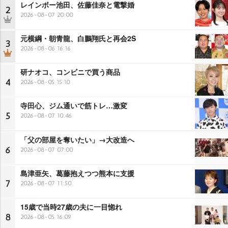
レインボー池田、佐藤佳奈と電撃婚
2
2026-08-07 20:00
元横綱・朝青龍、白鵬翔氏と再会2S
3
2026-08-06 16:16
研ナオコ、コンビニで買う商品
4
2026-08-05 15:10
寺田心、ジム通いで筋トレ…激変
5
2026-08-07 10:46
「父の部屋を奪いたい」→大改造へ
6
2026-08-07 07:00
島津亜矢、葛藤抱えつつ熊本に支援
7
2026-08-07 11:50
15歳で当時27歳の夫に一目惚れ
8
2026-08-05 16:09