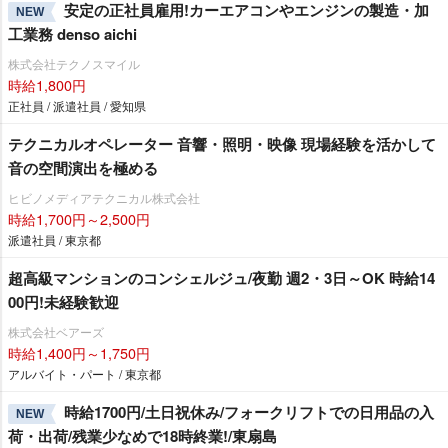
安定の正社員雇用!カーエアコンやエンジンの製造・加
NEW
工業務 denso aichi
株式会社テクノスマイル
時給1,800円
正社員 / 派遣社員 / 愛知県
テクニカルオペレーター 音響・照明・映像 現場経験を活かして
音の空間演出を極める
ヒビノメディアテクニカル株式会社
時給1,700円～2,500円
派遣社員 / 東京都
超高級マンションのコンシェルジュ/夜勤 週2・3日～OK 時給14
00円!未経験歓迎
株式会社ベアーズ
時給1,400円～1,750円
アルバイト・パート / 東京都
時給1700円/土日祝休み/フォークリフトでの日用品の入
NEW
荷・出荷/残業少なめで18時終業!/東扇島