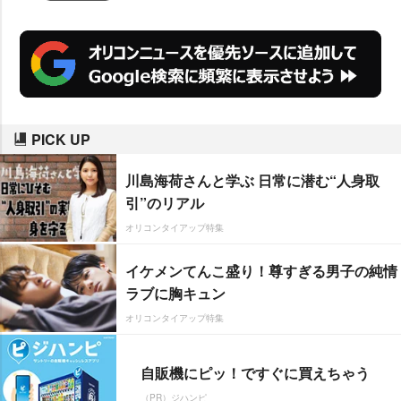
ッツ)』の一環として制作されてい
る。
PICK UP
川島海荷さんと学ぶ 日常に潜む“人身取
引”のリアル
オリコンタイアップ特集
イケメンてんこ盛り！尊すぎる男子の純情
ラブに胸キュン
オリコンタイアップ特集
自販機にピッ！ですぐに買えちゃう
（PR）ジハンピ