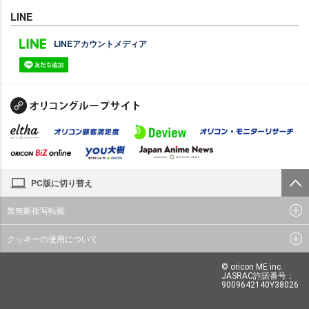
LINE
LINEアカウントメディア
PC版に切り替え
禁無断複写転載
クッキーの使用について
© oricon ME inc.
JASRAC許諾番号：
9009642140Y38026