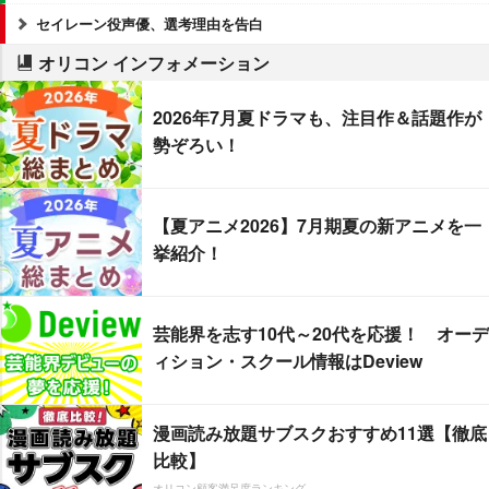
セイレーン役声優、選考理由を告白
オリコン インフォメーション
2026年7月夏ドラマも、注目作＆話題作が
勢ぞろい！
【夏アニメ2026】7月期夏の新アニメを一
挙紹介！
芸能界を志す10代～20代を応援！ オーデ
ィション・スクール情報はDeview
漫画読み放題サブスクおすすめ11選【徹底
比較】
オリコン顧客満足度ランキング