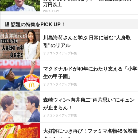
万円以上
2024-11-21
話題の特集をPICK UP！
川島海荷さんと学ぶ 日常に潜む“人身取
引”のリアル
オリコンタイアップ特集
マクドナルドが40年にわたり支える「小学
生の甲子園」
オリコンタイアップ特集
森崎ウィン×向井康二“両片思い”にキュン
が止まらん！
オリコンタイアップ特集
大好評につき再び！ファミマ名物45％増量