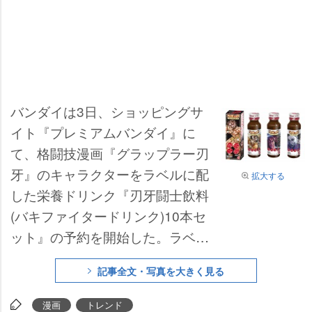
バンダイは3日、ショッピングサ
イト『プレミアムバンダイ』に
て、格闘技漫画『グラップラー刃
牙』のキャラクターをラベルに配
拡大する
した栄養ドリンク『刃牙闘士飲料
(バキファイタードリンク)10本セ
ット』の予約を開始した。ラベル
の種類は全12種類で、主人公の範
記事全文・写真を大きく見る
馬刃牙をはじめ、作中に登場する
12人の闘士が1本ずつ個別に描か
漫画
トレンド