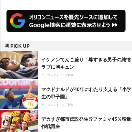
れている。
PICK UP
イケメンてんこ盛り！尊すぎる男子の純情
ラブに胸キュン
オリコンタイアップ特集
マクドナルドが40年にわたり支える「小学
生の甲子園」
オリコンタイアップ特集
デカすぎ都市伝説発生!?ファミマ45％増量
作戦再来