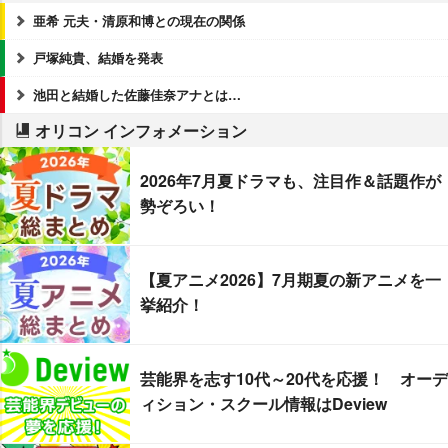
亜希 元夫・清原和博との現在の関係
戸塚純貴、結婚を発表
池田と結婚した佐藤佳奈アナとは…
オリコン インフォメーション
2026年7月夏ドラマも、注目作＆話題作が
勢ぞろい！
【夏アニメ2026】7月期夏の新アニメを一
挙紹介！
芸能界を志す10代～20代を応援！ オーデ
ィション・スクール情報はDeview