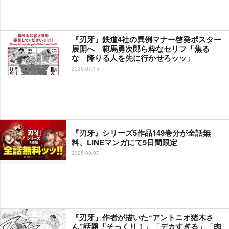
『刃牙』鉄道4社の異例マナー啓発ポスター
展開へ 範馬勇次郎ら粋なセリフ「焦る
な 降りる人を先に行かせろッッ」
2026-07-15
『刃牙』シリーズ5作品149巻分が全話無
料、LINEマンガにて5日間限定
2025-08-07
『刃牙』作者が描いた“アントニオ猪木さ
ん”話題「そっくり！」「デカすぎる」「肉