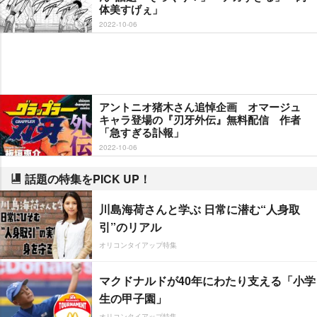
体美すげぇ」
2022-10-06
アントニオ猪木さん追悼企画 オマージュ
キャラ登場の『刃牙外伝』無料配信 作者
「急すぎる訃報」
2022-10-06
話題の特集をPICK UP！
川島海荷さんと学ぶ 日常に潜む“人身取
引”のリアル
オリコンタイアップ特集
マクドナルドが40年にわたり支える「小学
生の甲子園」
オリコンタイアップ特集