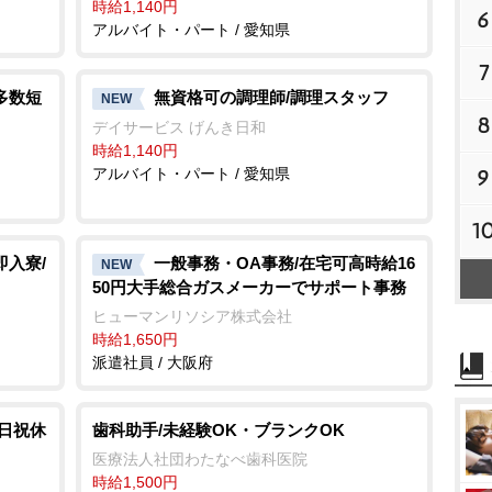
時給1,140円
6
アルバイト・パート / 愛知県
7
多数短
無資格可の調理師/調理スタッフ
NEW
8
デイサービス げんき日和
時給1,140円
アルバイト・パート / 愛知県
9
1
即入寮/
一般事務・OA事務/在宅可高時給16
NEW
50円大手総合ガスメーカーでサポート事務
ヒューマンリソシア株式会社
時給1,650円
派遣社員 / 大阪府
土日祝休
歯科助手/未経験OK・ブランクOK
医療法人社団わたなべ歯科医院
時給1,500円