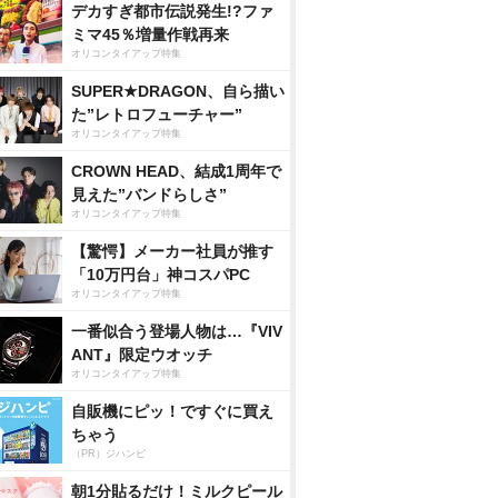
デカすぎ都市伝説発生!?ファ
ミマ45％増量作戦再来
オリコンタイアップ特集
SUPER★DRAGON、自ら描い
た”レトロフューチャー”
オリコンタイアップ特集
CROWN HEAD、結成1周年で
見えた”バンドらしさ”
オリコンタイアップ特集
【驚愕】メーカー社員が推す
「10万円台」神コスパPC
オリコンタイアップ特集
一番似合う登場人物は…『VIV
ANT』限定ウオッチ
オリコンタイアップ特集
自販機にピッ！ですぐに買え
ちゃう
（PR）ジハンピ
朝1分貼るだけ！ミルクピール