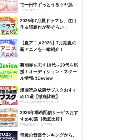
で一日中ずっとうるツヤ肌
（PR）サボリーノ
2026年7月夏ドラマも、注目
作＆話題作が勢ぞろい！
【夏アニメ2026】7月期夏の
新アニメを一挙紹介！
芸能界を志す10代～20代を応
援！オーディション・スクー
ル情報はDeview
漫画読み放題サブスクおすす
め11選【徹底比較】
オリコン顧客満足度ランキング
2026年動画配信サービスおす
すめ40選【徹底比較】
CS動画配信サービス20選
毎週の音楽ランキングから、