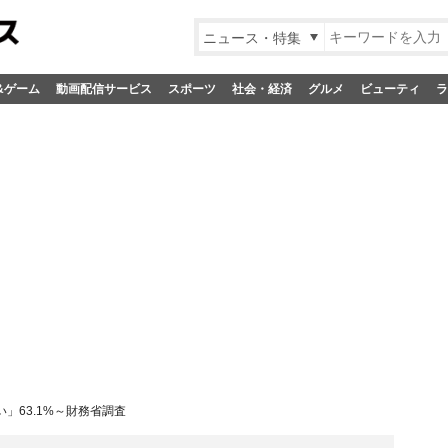
ニュース・特集
&ゲーム
動画配信サービス
スポーツ
社会・経済
グルメ
ビューティ
ラ
い」63.1%～財務省調査