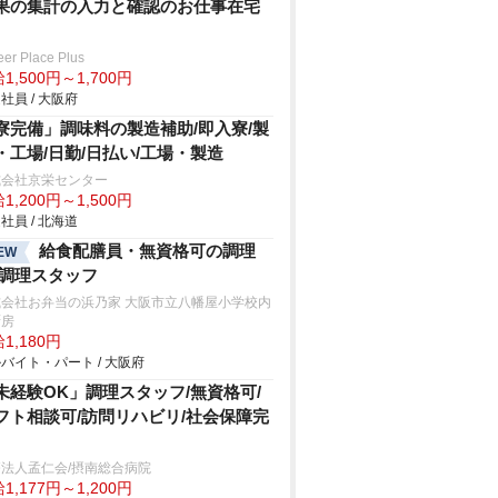
果の集計の入力と確認のお仕事在宅
eer Place Plus
1,500円～1,700円
社員 / 大阪府
寮完備」調味料の製造補助/即入寮/製
・工場/日勤/日払い/工場・製造
式会社京栄センター
1,200円～1,500円
社員 / 北海道
給食配膳員・無資格可の調理
EW
/調理スタッフ
式会社お弁当の浜乃家 大阪市立八幡屋小学校内
厨房
1,180円
バイト・パート / 大阪府
未経験OK」調理スタッフ/無資格可/
フト相談可/訪問リハビリ/社会保障完
法人孟仁会/摂南総合病院
1,177円～1,200円