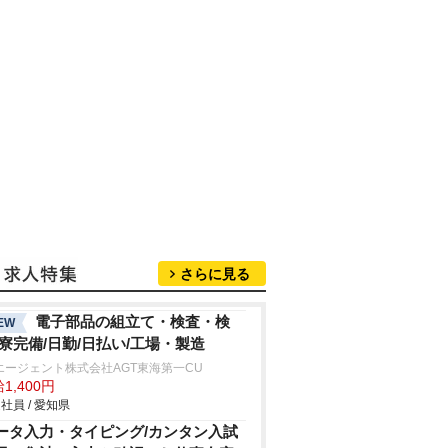
さらに見る
電子部品の組立て・検査・検
EW
/寮完備/日勤/日払い/工場・製造
エージェント株式会社AGT東海第一CU
1,400円
社員 / 愛知県
ータ入力・タイピング/カンタン入試