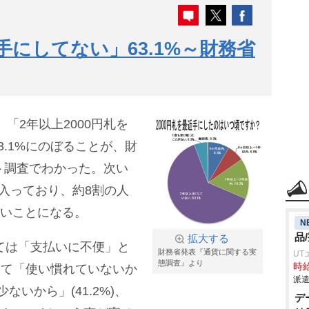
上手にしてない」63.1%～財務省
、「2年以上2000円札を
.1%にのぼることが、財
ト調査でわかった。次い
)が入っており、約8割の人
ないことになる。
N
品
拡大する
いては「支払いに不便」と
財務省発表『通貨に関する実
UT
態調査』より
時給
して「使い慣れていないか
派遣
少ないから」(41.2%)、
デ