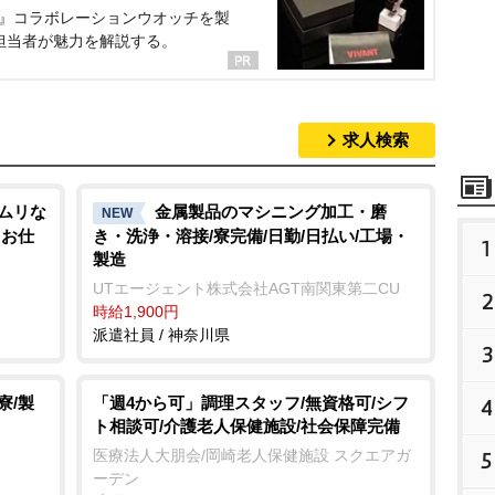
NT』コラボレーションウオッチを製
担当者が魅力を解説する。
求人検索
でムリな
金属製品のマシニング加工・磨
NEW
るお仕
き・洗浄・溶接/寮完備/日勤/日払い/工場・
1
製造
UTエージェント株式会社AGT南関東第二CU
2
時給1,900円
派遣社員 / 神奈川県
3
寮/製
「週4から可」調理スタッフ/無資格可/シフ
4
ト相談可/介護老人保健施設/社会保障完備
医療法人大朋会/岡崎老人保健施設 スクエアガ
5
ーデン