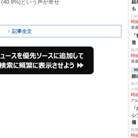
40.9%)という声が寄せ
結
も
Car
時給
派遣
記事全文
「
造
株
時給
派遣
N
師
株
の
時給
アル
「
シ
備
医療
時給