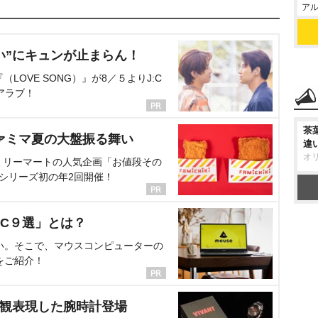
アル
い”にキュンが止まらん！
OVE SONG）』が8／５よりJ:C
アラブ！
茶
ァミマ夏の大盤振る舞い
違
オ
ミリーマートの人気企画「お値段その
、シリーズ初の年2回開催！
C９選」とは？
い。そこで、マウスコンピューターの
をご紹介！
界観表現した腕時計登場