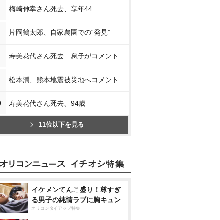
梅崎伸幸さん死去、享年44
片岡鶴太郎、自家農園での“発見”
寿美花代さん死去 息子がコメント
松本潤、熊本地震被災地へコメント
0
寿美花代さん死去、94歳
11位以下を見る
イケメンてんこ盛り！尊すぎ
る男子の純情ラブに胸キュン
オリコンタイアップ特集