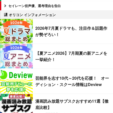
セイレーン役声優、選考理由を告白
オリコン インフォメーション
2026年7月夏ドラマも、注目作＆話題作
が勢ぞろい！
【夏アニメ2026】7月期夏の新アニメを
一挙紹介！
芸能界を志す10代～20代を応援！ オー
ディション・スクール情報はDeview
漫画読み放題サブスクおすすめ11選【徹
底比較】