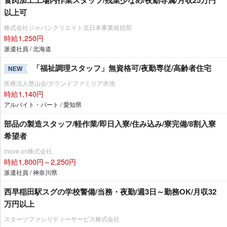
以上可
株式会社ジャパンクリエイト北日本事業統括部
時給1,250円
派遣社員 / 北海道
「福祉調理スタッフ」無資格可/夜勤専従/高齢者住宅
NEW
医療法人悠山会/グランドファミリア赤池
時給1,140円
アルバイト・パート / 愛知県
部品の製造スタッフ/軽作業/即日入寮/住み込み/寮完備/8割入寮
希望者
move on株式会社
時給1,800円～2,250円
派遣社員 / 神奈川県
西早稲田駅スグの学校警備/当務・夜勤/週3日～勤務OK/月収32
万円以上
スターツファシリティーサービス株式会社