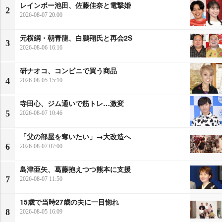
レインボー池田、佐藤佳奈と電撃婚
2
2026-08-07 20:00
元横綱・朝青龍、白鵬翔氏と再会2S
3
2026-08-06 16:16
研ナオコ、コンビニで買う商品
4
2026-08-05 15:10
寺田心、ジム通いで筋トレ…激変
5
2026-08-07 10:46
「父の部屋を奪いたい」→大改造へ
6
2026-08-07 07:00
島津亜矢、葛藤抱えつつ熊本に支援
7
2026-08-07 11:50
15歳で当時27歳の夫に一目惚れ
8
2026-08-05 16:09