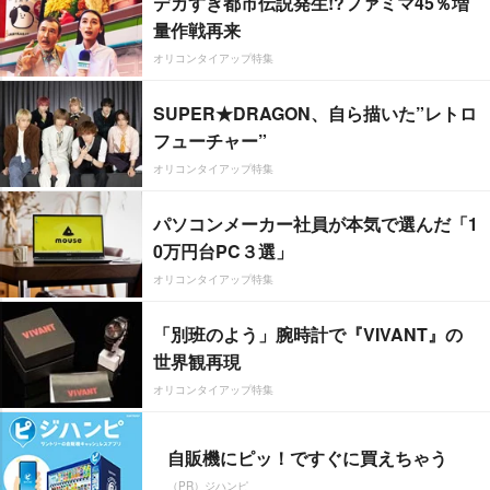
デカすぎ都市伝説発生!?ファミマ45％増
量作戦再来
オリコンタイアップ特集
SUPER★DRAGON、自ら描いた”レトロ
フューチャー”
オリコンタイアップ特集
パソコンメーカー社員が本気で選んだ「1
0万円台PC３選」
オリコンタイアップ特集
「別班のよう」腕時計で『VIVANT』の
世界観再現
オリコンタイアップ特集
自販機にピッ！ですぐに買えちゃう
（PR）ジハンピ