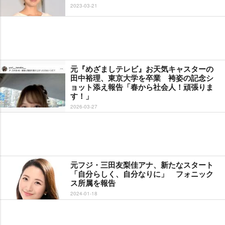
2023-03-21
元『めざましテレビ』お天気キャスターの
田中裕理、東京大学を卒業 袴姿の記念シ
ョット添え報告「春から社会人！頑張りま
す！」
2026-03-27
元フジ・三田友梨佳アナ、新たなスタート
「自分らしく、自分なりに」 フォニック
ス所属を報告
2024-01-18