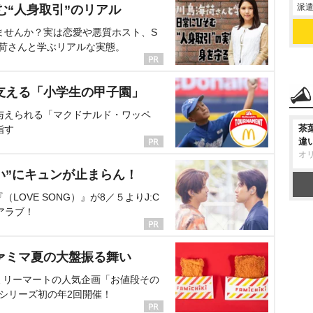
派遣
む“人身取引”のリアル
ませんか？実は恋愛や悪質ホスト、S
海荷さんと学ぶリアルな実態。
支える「小学生の甲子園」
与えられる「マクドナルド・ワッペ
茶
指す
違
オ
い”にキュンが止まらん！
OVE SONG）』が8／５よりJ:C
アラブ！
ァミマ夏の大盤振る舞い
ミリーマートの人気企画「お値段その
、シリーズ初の年2回開催！