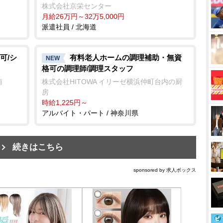
株式会社京栄センター
月給26万円～32万5,000円
派遣社員 / 北海道
可/シ
有料老人ホームの調理補助・無資
NEW
格可の調理師/調理スタッフ
南
株式会社HITOWA イリーゼ横浜仲町台内の厨
房
時給1,225円～
アルバイト・パート / 神奈川県
続きはこちら
sponsored by 求人ボックス