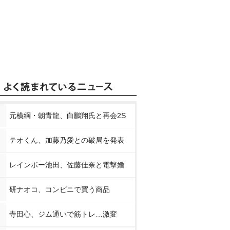
元横綱・朝青龍、白鵬翔氏と再会2S
テオくん、加藤乃愛との破局を発表
レインボー池田、佐藤佳奈と電撃婚
研ナオコ、コンビニで買う商品
寺田心、ジム通いで筋トレ…激変