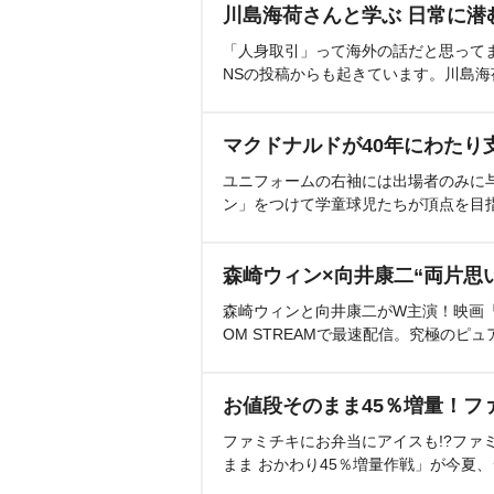
川島海荷さんと学ぶ 日常に潜
「人身取引」って海外の話だと思って
NSの投稿からも起きています。川島
マクドナルドが40年にわたり
ユニフォームの右袖には出場者のみに
ン」をつけて学童球児たちが頂点を目
森崎ウィン×向井康二“両片思
森崎ウィンと向井康二がW主演！映画『（L
OM STREAMで最速配信。究極のピュ
お値段そのまま45％増量！フ
ファミチキにお弁当にアイスも!?ファ
まま おかわり45％増量作戦」が今夏