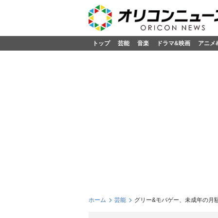
トップ
芸能
音楽
ドラマ&映画
アニメ
ホーム
芸能
グリー&モバゲー、未成年の月