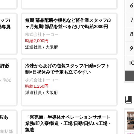
6
7
ッフ/
短期 部品配膳や梱包など軽作業スタッフ/3
ヶ月短期!部品を並べるだけで時給2000円
勤専属
8
株式会社トーコー
時給2,000円
派遣社員 / 大阪府
9
1
免許必
冷凍からあげの包装スタッフ/日勤×シフト
制×日祝休みで予定も立てやすい
 陽光
株式会社トーコー
時給1,250円
派遣社員 / 大阪府
暇あ
「寮完備」半導体オペレーションサポート
業務/即入寮/製造・工場/日勤/日払い/工場・
製造
業統括部