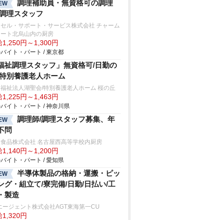
調理補助員・無資格可の調理
EW
/調理スタッフ
クセル・サポート・サービス株式会社 チャーム
イート北烏山内の厨房
1,250円～1,300円
バイト・パート / 東京都
福祉調理スタッフ」無資格可/日勤の
/特別養護老人ホーム
福祉法人湖聖会/特別養護老人ホーム 桜の丘
1,225円～1,463円
バイト・パート / 神奈川県
調理師/調理スタッフ募集、年
EW
不問
阪食品株式会社 名古屋西高等学校内厨房
1,140円～1,200円
バイト・パート / 愛知県
半導体製品の格納・運搬・ピッ
EW
ング・組立て/寮完備/日勤/日払い/工
・製造
エージェント株式会社AGT東海第一CU
1,320円