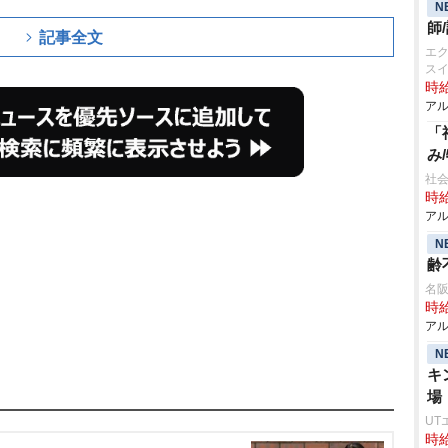
N
師
記事全文
エ
ス
時給
アル
「
み
社会
時給
アル
N
齢
名
時給
アル
N
キ
場
UT
時給