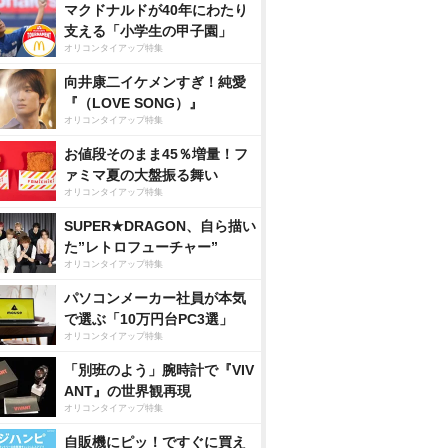
マクドナルドが40年にわたり
支える「小学生の甲子園」
オリコンタイアップ特集
向井康二イケメンすぎ！純愛
『（LOVE SONG）』
オリコンタイアップ特集
お値段そのまま45％増量！フ
ァミマ夏の大盤振る舞い
オリコンタイアップ特集
SUPER★DRAGON、自ら描い
た”レトロフューチャー”
オリコンタイアップ特集
パソコンメーカー社員が本気
で選ぶ「10万円台PC3選」
オリコンタイアップ特集
「別班のよう」腕時計で『VIV
ANT』の世界観再現
オリコンタイアップ特集
自販機にピッ！ですぐに買え