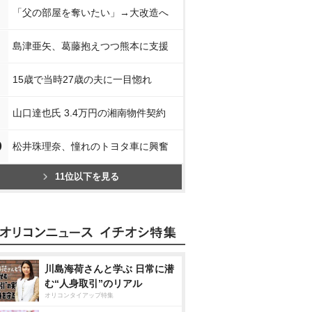
「父の部屋を奪いたい」→大改造へ
島津亜矢、葛藤抱えつつ熊本に支援
15歳で当時27歳の夫に一目惚れ
山口達也氏 3.4万円の湘南物件契約
0
松井珠理奈、憧れのトヨタ車に興奮
11位以下を見る
川島海荷さんと学ぶ 日常に潜
む“人身取引”のリアル
オリコンタイアップ特集