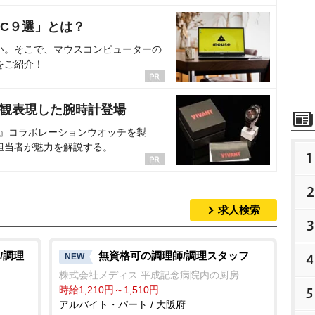
C９選」とは？
い。そこで、マウスコンピューターの
をご紹介！
界観表現した腕時計登場
NT』コラボレーションウオッチを製
担当者が魅力を解説する。
1
2
求人検索
3
/調理
無資格可の調理師/調理スタッフ
4
NEW
株式会社メディス 平成記念病院内の厨房
時給1,210円～1,510円
5
アルバイト・パート / 大阪府