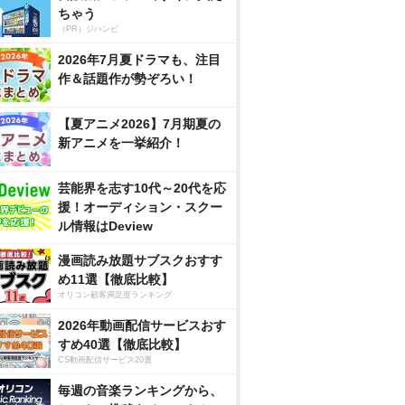
ちゃう
（PR）ジハンピ
2026年7月夏ドラマも、注目
作＆話題作が勢ぞろい！
【夏アニメ2026】7月期夏の
新アニメを一挙紹介！
芸能界を志す10代～20代を応
援！オーディション・スクー
ル情報はDeview
漫画読み放題サブスクおすす
め11選【徹底比較】
オリコン顧客満足度ランキング
2026年動画配信サービスおす
すめ40選【徹底比較】
CS動画配信サービス20選
毎週の音楽ランキングから、