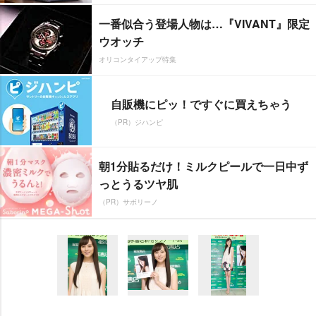
一番似合う登場人物は…『VIVANT』限定
ウオッチ
オリコンタイアップ特集
自販機にピッ！ですぐに買えちゃう
（PR）ジハンピ
朝1分貼るだけ！ミルクピールで一日中ず
っとうるツヤ肌
（PR）サボリーノ