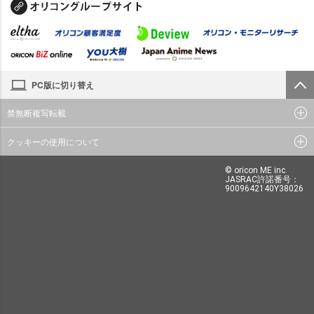
PC版に切り替え
禁無断複写転載
クッキーの使用について
© oricon ME inc.
JASRAC許諾番号：
9009642140Y38026