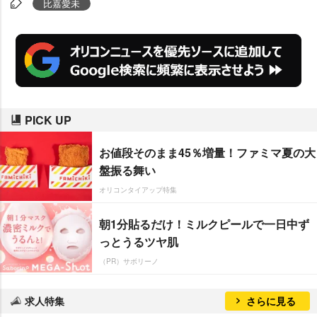
比嘉愛未
の初めてがたくさんつまった宝物
になりました」とアピールした。
PICK UP
お値段そのまま45％増量！ファミマ夏の大
盤振る舞い
オリコンタイアップ特集
朝1分貼るだけ！ミルクピールで一日中ず
っとうるツヤ肌
（PR）サボリーノ
求人特集
さらに見る