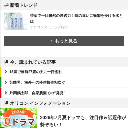
新着トレンド
茶葉で一目瞭然の浸透力！味の違いに衝撃を受ける水と
は
オリコンタイアップ特集
もっと見る
今、読まれている記事
15歳で当時27歳の夫に一目惚れ
芸能界、海外への移住報告相次ぐ
片岡鶴太郎、自家農園での“発見”
オリコン インフォメーション
2026年7月夏ドラマも、注目作＆話題作が
勢ぞろい！