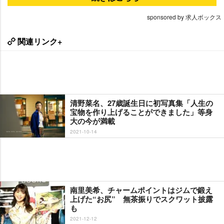
sponsored by 求人ボックス
関連リンク+
清野菜名、27歳誕生日に初写真集「人生の
宝物を作り上げることができました」等身
大の今が満載
2021-10-14
南里美希、チャームポイントはジムで鍛え
上げた“お尻” 無茶振りでスクワット披露
も
2021-12-12