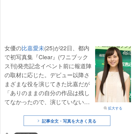
女優の
比嘉愛未
(25)が22日、都内
で初写真集『Clear』(ワニブック
ス刊)発売記念イベント前に報道陣
の取材に応じた。デビュー以降さ
まざまな役を演じてきた比嘉だが
「ありのままの自分の作品は残し
てなかったので、演じていない比
拡大する
嘉愛未を出したかった」と写真集
発売を決意。普段は「着ない」と
記事全文・写真を大きく見る
いう水着姿も掲載されており「私