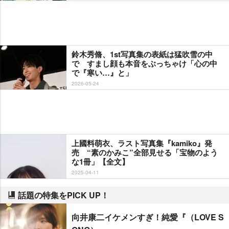
鈴木秀脩、1st写真集の表紙は猛吹雪の中
で すまし顔も本音をぶっちゃけ「心の中
で『寒い…』と」
2026-05-24
上國料萌衣、ラスト写真集『kamiko』発
売 “素のかみこ”全部見せる「宝物のよう
な1冊」【全文】
2025-04-11
話題の特集をPICK UP！
向井康二イケメンすぎ！純愛『（LOVE S