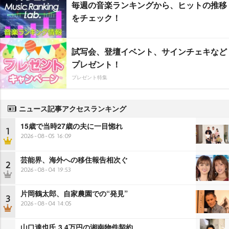
毎週の音楽ランキングから、ヒットの推移
をチェック！
試写会、登壇イベント、サインチェキなど
プレゼント！
プレゼント特集
ニュース記事アクセスランキング
15歳で当時27歳の夫に一目惚れ
1
2026-08-05 16:09
芸能界、海外への移住報告相次ぐ
2
2026-08-04 19:53
片岡鶴太郎、自家農園での“発見”
3
2026-08-04 14:05
山口達也氏 3.4万円の湘南物件契約