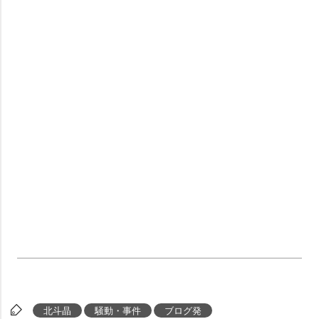
北斗晶
騒動・事件
ブログ発