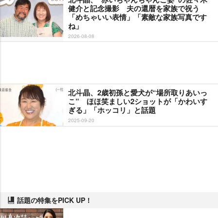
健介と記念撮影 夫の還暦を家族で祝う
「めちゃいい表情」「素敵な家族写真です
ね」
2026-08-08
北斗晶、2歳初孫と愛犬が“場所取りあいっ
こ” ほほ笑ましい2ショットが「かわいす
ぎる」「ホッコリ」と話題
2025-09-20
話題の特集をPICK UP！