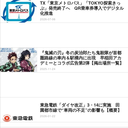
TX「東京メトロパス」「TOKYO探索きっ
ぷ」発売終了へ QR乗車券導入でデジタル
化推進
2026-07-06
『鬼滅の刃』冬の炭治郎たち鬼殺隊が首都
圏路線の車内＆駅構内に出現 早稲田アカ
デミーとコラボ広告第2弾【掲出場所一覧】
2025-11-24
東急電鉄「ダイヤ改正」3・14に実施 田
園都市線で“車両の不足”の影響も【概要】
2026-01-22