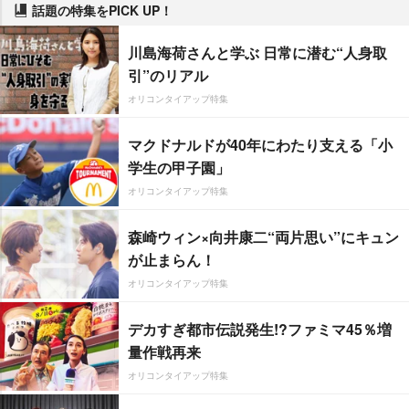
話題の特集をPICK UP！
川島海荷さんと学ぶ 日常に潜む“人身取
引”のリアル
オリコンタイアップ特集
マクドナルドが40年にわたり支える「小
学生の甲子園」
オリコンタイアップ特集
森崎ウィン×向井康二“両片思い”にキュン
が止まらん！
オリコンタイアップ特集
デカすぎ都市伝説発生!?ファミマ45％増
量作戦再来
オリコンタイアップ特集