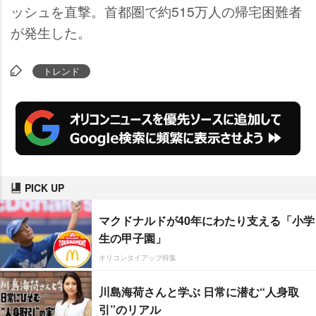
ッシュを直撃。首都圏で約515万人の帰宅困難者
が発生した。
トレンド
PICK UP
マクドナルドが40年にわたり支える「小学
生の甲子園」
オリコンタイアップ特集
川島海荷さんと学ぶ 日常に潜む“人身取
引”のリアル