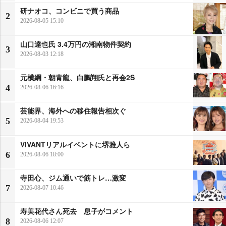
研ナオコ、コンビニで買う商品
2
2026-08-05 15:10
山口達也氏 3.4万円の湘南物件契約
3
2026-08-03 12:18
元横綱・朝青龍、白鵬翔氏と再会2S
4
2026-08-06 16:16
芸能界、海外への移住報告相次ぐ
5
2026-08-04 19:53
VIVANTリアルイベントに堺雅人ら
6
2026-08-06 18:00
寺田心、ジム通いで筋トレ…激変
7
2026-08-07 10:46
寿美花代さん死去 息子がコメント
8
2026-08-06 12:07