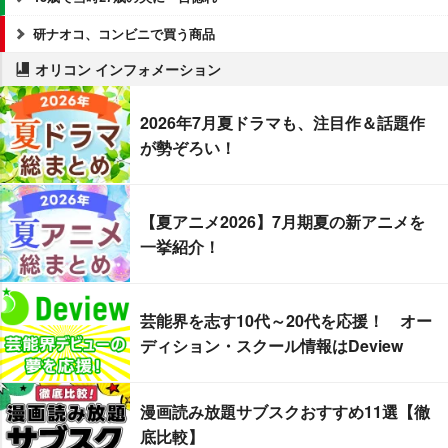
研ナオコ、コンビニで買う商品
オリコン インフォメーション
2026年7月夏ドラマも、注目作＆話題作
が勢ぞろい！
【夏アニメ2026】7月期夏の新アニメを
一挙紹介！
芸能界を志す10代～20代を応援！ オー
ディション・スクール情報はDeview
漫画読み放題サブスクおすすめ11選【徹
底比較】