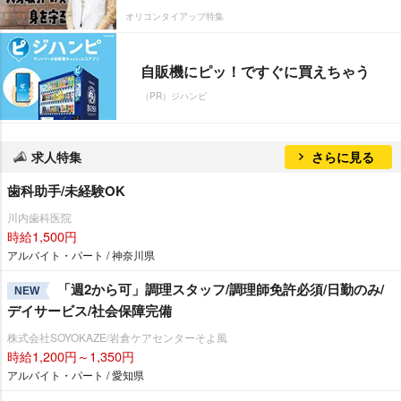
オリコンタイアップ特集
自販機にピッ！ですぐに買えちゃう
（PR）ジハンピ
求人特集
さらに見る
歯科助手/未経験OK
川内歯科医院
時給1,500円
アルバイト・パート / 神奈川県
「週2から可」調理スタッフ/調理師免許必須/日勤のみ/
NEW
デイサービス/社会保障完備
株式会社SOYOKAZE/岩倉ケアセンターそよ風
時給1,200円～1,350円
アルバイト・パート / 愛知県