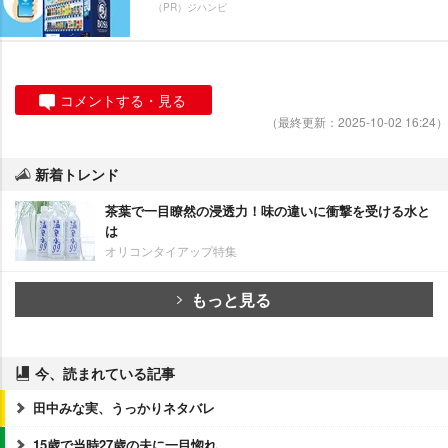
（PR）ジハンピ
コメントする・見る
（最終更新：2025-10-02 16:24）
新着トレンド
茶葉で一目瞭然の浸透力！味の違いに衝撃を受ける水と
は
オリコンタイアップ特集
もっと見る
今、読まれている記事
田中みな実、うっかりネタバレ
15歳で当時27歳の夫に一目惚れ