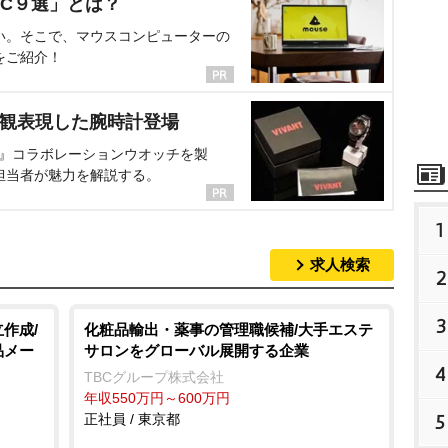
C９選」とは？
い。そこで、マウスコンピューターの
をご紹介！
界観表現した腕時計登場
NT』コラボレーションウオッチを製
担当者が魅力を解説する。
1
求人検索
2
3
作成/
化粧品輸出・薬事の管理職候補/大手エステ
品メー
サロンをグローバル展開する企業
4
TBCグループ株式会社
年収550万円～600万円
5
正社員 / 東京都