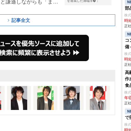
」と謙遜しながらも「まだ
を達成した溝端淳�；
N
部
らに飛躍できるよう精進
株
。
記事全文
時給
正社
N
コ
備 
株
時給
正社
高
作
食
株式
年収
正社
N
で
株
時給