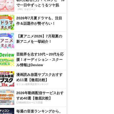
で一日中ずっとうるツヤ肌
（PR）サボリーノ
2026年7月夏ドラマも、注目
作＆話題作が勢ぞろい！
【夏アニメ2026】7月期夏の
新アニメを一挙紹介！
芸能界を志す10代～20代を応
援！オーディション・スクー
ル情報はDeview
漫画読み放題サブスクおすす
め11選【徹底比較】
オリコン顧客満足度ランキング
2026年動画配信サービスおす
すめ40選【徹底比較】
CS動画配信サービス20選
毎週の音楽ランキングから、