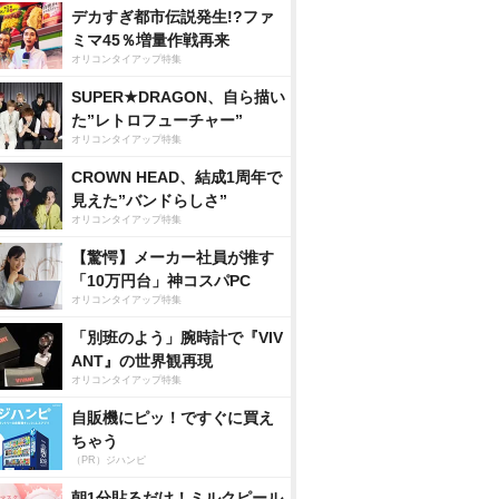
デカすぎ都市伝説発生!?ファ
ミマ45％増量作戦再来
オリコンタイアップ特集
SUPER★DRAGON、自ら描い
た”レトロフューチャー”
オリコンタイアップ特集
CROWN HEAD、結成1周年で
見えた”バンドらしさ”
オリコンタイアップ特集
【驚愕】メーカー社員が推す
「10万円台」神コスパPC
オリコンタイアップ特集
「別班のよう」腕時計で『VIV
ANT』の世界観再現
オリコンタイアップ特集
自販機にピッ！ですぐに買え
ちゃう
（PR）ジハンピ
朝1分貼るだけ！ミルクピール