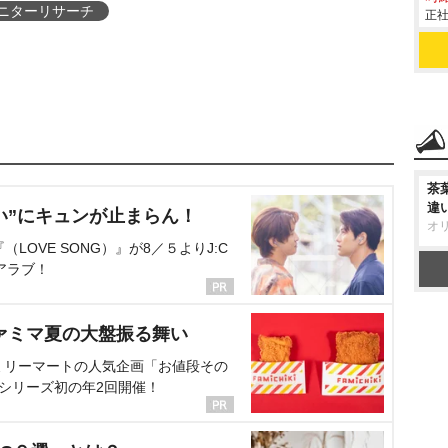
ニターリサーチ
正社
茶
違
い”にキュンが止まらん！
オ
OVE SONG）』が8／５よりJ:C
アラブ！
ァミマ夏の大盤振る舞い
ミリーマートの人気企画「お値段その
、シリーズ初の年2回開催！