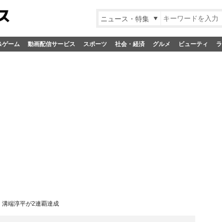
ニュース・特集
&ゲーム
動画配信サービス
スポーツ
社会・経済
グルメ
ビューティ
ラ
、溝端淳平が2連覇達成