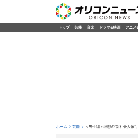
トップ
芸能
音楽
ドラマ&映画
アニメ
ホーム
芸能
＜男性編＞理想の“新社会人像”