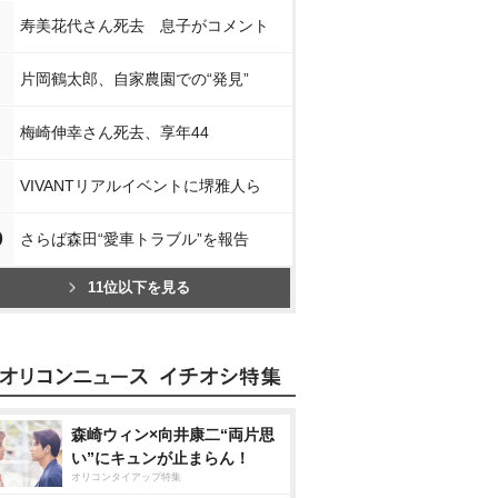
寿美花代さん死去 息子がコメント
片岡鶴太郎、自家農園での“発見”
梅崎伸幸さん死去、享年44
VIVANTリアルイベントに堺雅人ら
0
さらば森田“愛車トラブル”を報告
11位以下を見る
森崎ウィン×向井康二“両片思
い”にキュンが止まらん！
オリコンタイアップ特集