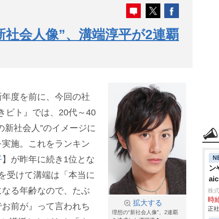
新社会人像”、溝端淳平が2連覇
新年度を前に、今回の社
働きビト』では、20代～40
の新社会人”のイメージに
を実施。これをランキン
N
平
】が昨年に続き1位とな
ン
を受けて溝端は「本当に
aic
になる年齢なので、たぶ
株
時給
拡大する
でお前が』って言われち
正社
理想の“新社会人像”、2連覇