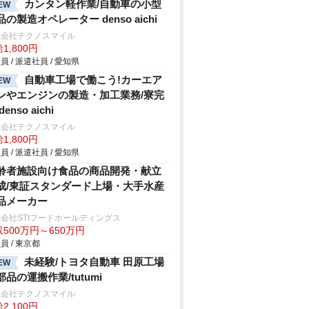
カンタン軽作業/自動車の小型
EW
品の製造オペレーター denso aichi
式会社テクノスマイル
1,800円
員 / 派遣社員 / 愛知県
自動車工場で働こう!カーエア
EW
ンやエンジンの製造・加工業務/寮完
denso aichi
式会社テクノスマイル
1,800円
員 / 派遣社員 / 愛知県
齢者施設向け食品の商品開発・献立
成/東証スタンダード上場・大手水産
品メーカー
会社STIフードホールディングス
500万円～650万円
員 / 東京都
未経験/トヨタ自動車 田原工場
EW
部品の運搬作業/tutumi
式会社テクノスマイル
2,100円