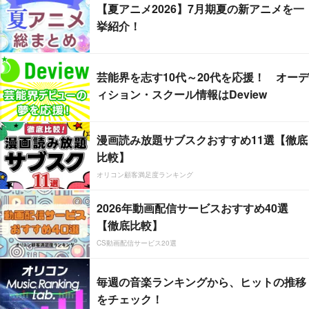
【夏アニメ2026】7月期夏の新アニメを一
挙紹介！
芸能界を志す10代～20代を応援！ オーデ
ィション・スクール情報はDeview
漫画読み放題サブスクおすすめ11選【徹底
比較】
オリコン顧客満足度ランキング
2026年動画配信サービスおすすめ40選
【徹底比較】
CS動画配信サービス20選
毎週の音楽ランキングから、ヒットの推移
をチェック！