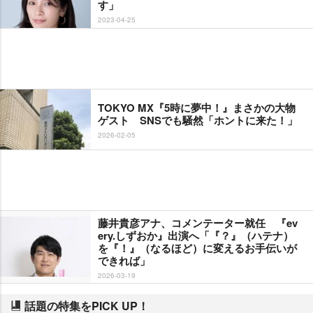
す」
2023-04-25
TOKYO MX『5時に夢中！』まさかの大物
ゲスト SNSでも騒然「ホントに来た！」
2026-02-05
藤井貴彦アナ、コメンテーター就任 『ev
ery.しずおか』出演へ「『？』（ハテナ）
を『！』（なるほど）に変えるお手伝いが
できれば」
2026-03-19
話題の特集をPICK UP！