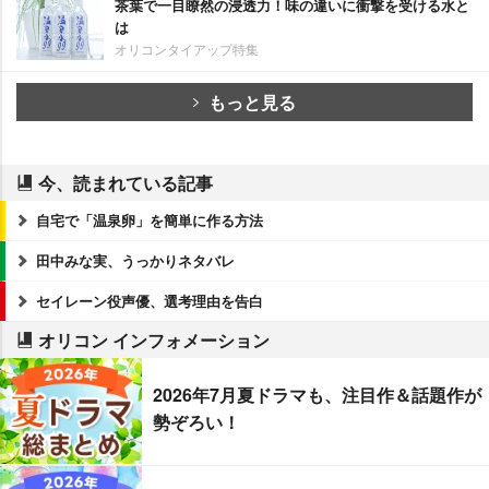
茶葉で一目瞭然の浸透力！味の違いに衝撃を受ける水と
は
オリコンタイアップ特集
もっと見る
今、読まれている記事
自宅で「温泉卵」を簡単に作る方法
田中みな実、うっかりネタバレ
セイレーン役声優、選考理由を告白
オリコン インフォメーション
2026年7月夏ドラマも、注目作＆話題作が
勢ぞろい！