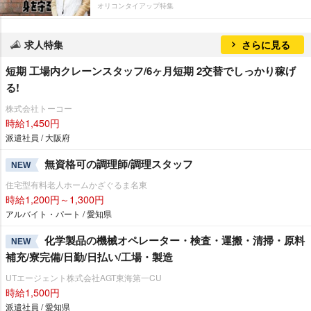
オリコンタイアップ特集
求人特集
さらに見る
短期 工場内クレーンスタッフ/6ヶ月短期 2交替でしっかり稼げ
る!
株式会社トーコー
時給1,450円
派遣社員 / 大阪府
無資格可の調理師/調理スタッフ
NEW
住宅型有料老人ホームかざぐるま名東
時給1,200円～1,300円
アルバイト・パート / 愛知県
化学製品の機械オペレーター・検査・運搬・清掃・原料
NEW
補充/寮完備/日勤/日払い/工場・製造
UTエージェント株式会社AGT東海第一CU
時給1,500円
派遣社員 / 愛知県