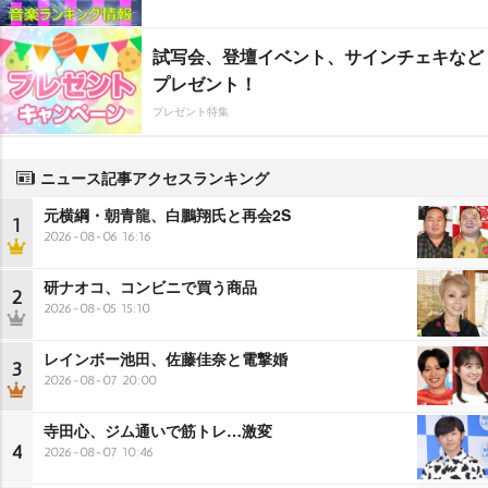
試写会、登壇イベント、サインチェキなど
プレゼント！
プレゼント特集
ニュース記事アクセスランキング
元横綱・朝青龍、白鵬翔氏と再会2S
1
2026-08-06 16:16
研ナオコ、コンビニで買う商品
2
2026-08-05 15:10
レインボー池田、佐藤佳奈と電撃婚
3
2026-08-07 20:00
寺田心、ジム通いで筋トレ…激変
4
2026-08-07 10:46