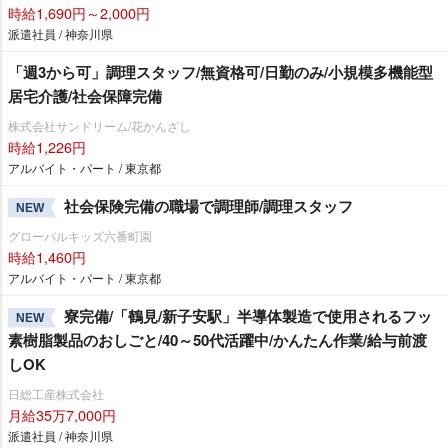
時給1,690円～2,000円
派遣社員 / 神奈川県
「週3から可」調理スタッフ/無資格可/日勤のみ/小規模多機能型
居宅介護/社会保障完備
株式会社サンドリーム/花かんざし
時給1,226円
アルバイト・パート / 東京都
社会保険完備の職場で調理師/調理スタッフ
NEW
グローバルキッズ六番町園
時給1,460円
アルバイト・パート / 東京都
寮完備/「鶴見/新子安駅」半導体製造で使用されるフッ
NEW
素樹脂製品のおしごと/40～50代活躍中/かんたん作業/給与前渡
しOK
日総工産株式会社
月給35万7,000円
派遣社員 / 神奈川県