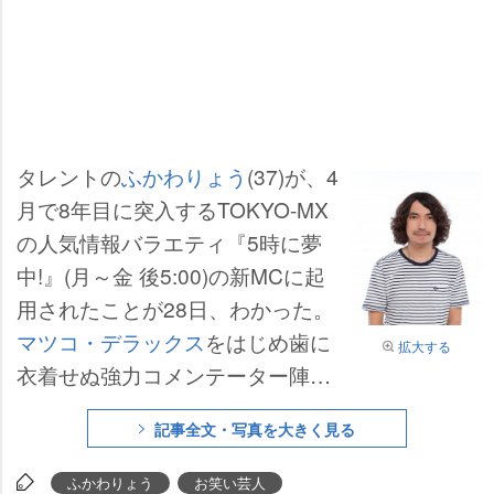
タレントの
ふかわりょう
(37)が、4
月で8年目に突入するTOKYO-MX
の人気情報バラエティ『5時に夢
中!』(月～金 後5:00)の新MCに起
用されたことが28日、わかった。
マツコ・デラックス
をはじめ歯に
拡大する
衣着せぬ強力コメンテーター陣を
前に、実は慶大経済学部卒でミュ
記事全文・写真を大きく見る
ージシャンの顔も持つインテリ芸
人、ふかわがどう対処していくの
ふかわりょう
お笑い芸人