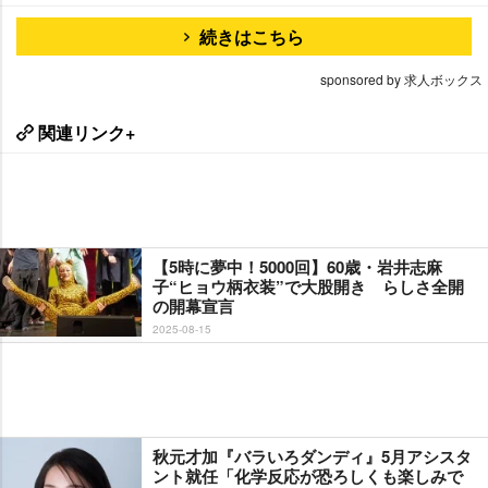
続きはこちら
sponsored by 求人ボックス
関連リンク+
【5時に夢中！5000回】60歳・岩井志麻
子“ヒョウ柄衣装”で大股開き らしさ全開
の開幕宣言
2025-08-15
秋元才加『バラいろダンディ』5月アシスタ
ント就任「化学反応が恐ろしくも楽しみで